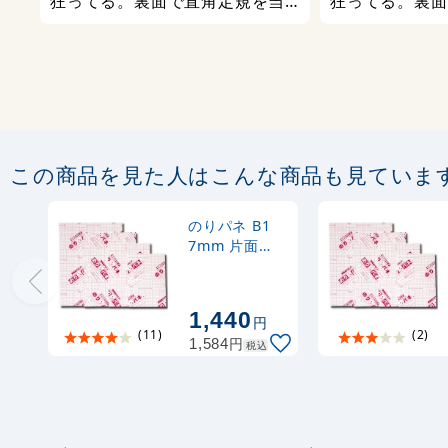
狂ってる。裏面で直角定規を当
狂ってる。裏面
てれば一目瞭然。なので、パネ
てれば一目瞭然
ルの合わせて貼れる部分が一辺
ルの合わせて貼
しかなく、裁断箇所が３箇所に
しかなく、裁断
なりとても非効率。これは根本
なりとても非効
的な裁断ミスなので早急に改善
的な裁断ミスな
すべし。 全般的に、すでに反っ
すべし。 全般
この商品を見た人はこんな商品も見ていま
ているパネルばかりで修正が効
ているパネルば
かない。多少の反りは目を瞑る
かない。多少の
が、５ミリ以上の剃りは不良品
が、５ミリ以上
のりパネ B1
7mm 片面
ではないのでしょうか？ 150枚
ではないのでしょ
BP-7NP-B1
以上買って、まともなパネルは
以上買って、ま
20枚くらいでした。 今後も購入
20枚くらいで
1,440
円
すると思いますが、しっかり精
すると思います
(11)
(2)
円
1,584
税込
度を上げて販売していただきた
度を上げて販売
いと思います。
いと思います。