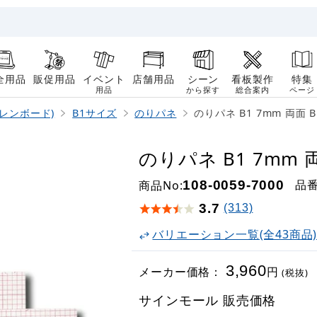
全用品
販促用品
イベント
店舗用品
シーン
看板製作
特集
用品
から探す
総合案内
ページ
レンボード)
B1サイズ
のりパネ
のりパネ B1 7mm 両面 BP
のりパネ B1 7mm 両
品
商品No:
108-0059-7000
3.7
(313)
バリエーション一覧(全43商品
3,960
メーカー価格：
円
(税抜)
サインモール 販売価格