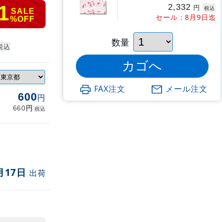
1
2,332
円
税込
SALE
セール：8月9日迄
%OFF
数量
税込
FAX注文
メール注文
600
円
円
660
税込
月17日
出荷