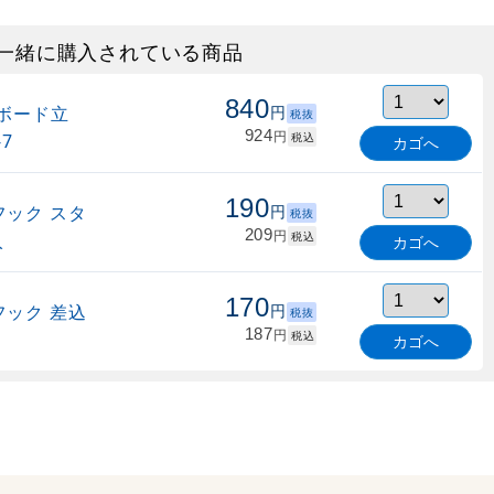
一緒に購入されている商品
840
ボード立
円
税抜
924
円
7
税込
カゴへ
190
ック スタ
円
税抜
209
円
入
税込
カゴへ
170
ック 差込
円
税抜
187
円
税込
カゴへ