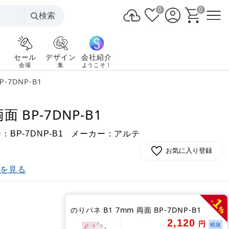
0
0
検索
セール
デザイン
会社紹介
会場
集
ようこそ！
-7DNP-B1
面 BP-7DNP-B1
番：
メーカー：アルテ
BP-7DNP-B1
お気に入り登録
)を見る
1
-
%
のりパネ B1 7mm 両面 BP-7DNP-B1
2,120
円
税抜