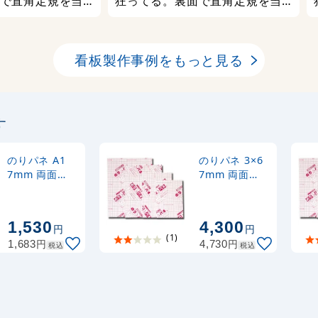
で直角定規を当
狂ってる。裏面で直角定規を当
。なので、パネ
てれば一目瞭然。なので、パネ
れる部分が一辺
ルの合わせて貼れる部分が一辺
箇所が３箇所に
しかなく、裁断箇所が３箇所に
看板製作事例をもっと見る
率。これは根本
なりとても非効率。これは根本
ので早急に改善
的な裁断ミスなので早急に改善
的に、すでに反っ
すべし。 全般的に、すでに反っ
す
かりで修正が効
ているパネルばかりで修正が効
反りは目を瞑る
かない。多少の反りは目を瞑る
の剃りは不良品
が、５ミリ以上の剃りは不良品
のりパネ A1
のりパネ 3×6
7mm 両面
7mm 両面
うか？ 150枚
ではないのでしょうか？ 150枚
BP-7DNP-A1
BP-7DNP-3×6
ともなパネルは
以上買って、まともなパネルは
した。 今後も購入
20枚くらいでした。 今後も購入
1,530
4,300
円
円
が、しっかり精
すると思いますが、しっかり精
(1)
円
円
1,683
4,730
税込
税込
していただきた
度を上げて販売していただきた
いと思います。