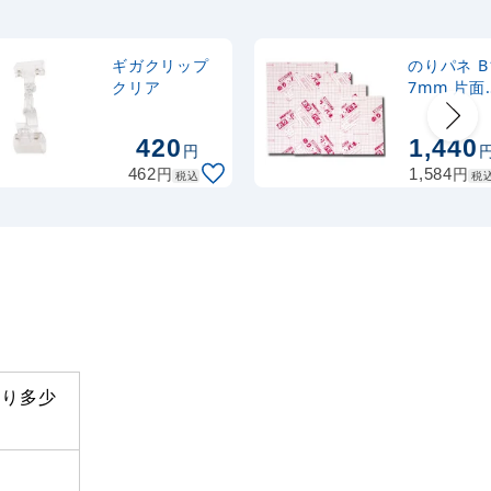
ギガクリップ
のりパネ B
クリア
7mm 片面
BP-7NP-B
420
1,440
円
円
円
462
1,584
税込
税
より多少