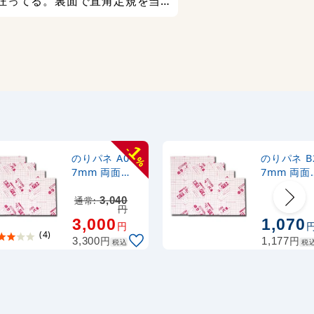
狂ってる。裏面で直角定規を当
てれば一目瞭然。なので、パネ
ルの合わせて貼れる部分が一辺
しかなく、裁断箇所が３箇所に
なりとても非効率。これは根本
的な裁断ミスなので早急に改善
すべし。 全般的に、すでに反っ
ているパネルばかりで修正が効
かない。多少の反りは目を瞑る
1
-
が、５ミリ以上の剃りは不良品
のりパネ A0
のりパネ B
%
7mm 両面
7mm 両面
ではないのでしょうか？ 150枚
BP-7DNP-A0
BP-7DNP-
以上買って、まともなパネルは
通常:
3,040
円
20枚くらいでした。 今後も購入
3,000
1,070
円
すると思いますが、しっかり精
(4)
円
円
3,300
1,177
税込
税
度を上げて販売していただきた
いと思います。