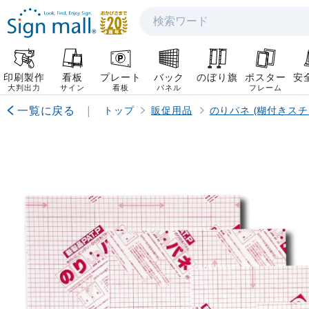
検索
印刷製作
看板
プレート
バック
のぼり旗
ポスター
安
大判出力
サイン
看板
パネル
フレーム
一覧に戻る
|
トップ
販促用品
のりパネ (糊付きスチ