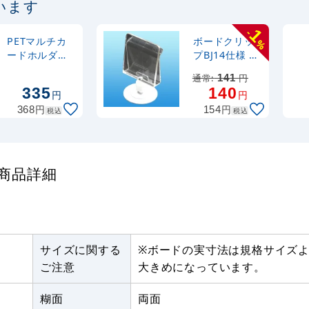
います
1
-
PETマルチカ
ボードクリッ
%
ードホルダー
プBJ14仕様 円
B6 1/2(5枚入)
盤ペフテープ
通常:
141
円
付
335
140
円
円
円
円
368
154
税込
税込
 の商品詳細
サイズに関する
※ボードの実寸法は規格サイズ
ご注意
大きめになっています。
糊面
両面