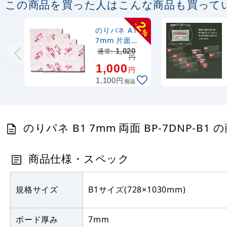
この商品を買った人はこんな商品も買って
2
-
のりパネ A1
%
7mm 片面
BP-7NP-A1
通常:
1,020
円
1,000
円
円
1,100
税込
のりパネ B1 7mm 両面 BP-7DNP-B1
商品仕様・スペック
規格サイズ
B1サイズ(728×1030mm)
ボード厚み
7mm