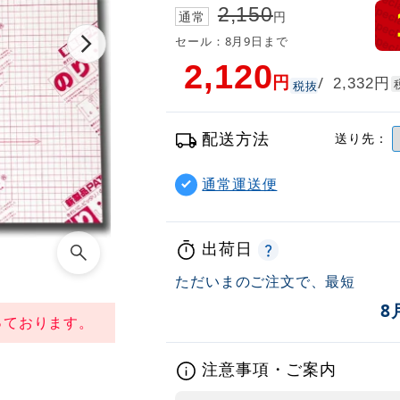
2,150
通常
円
セール：8月9日まで
2,120
円
円
/
2,332
税抜
配送方法
送り先：
通常運送便
出荷日
ただいまのご注文で、最短
8
っております。
注意事項・ご案内