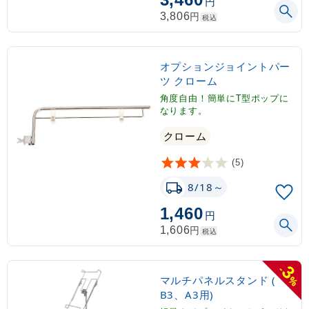
円
円
3,806
税込
オプションジョイントパー
ツ クローム
角度自由！簡単にT型ポップに
なります。
クローム
(5)
8/18～
1,460
円
円
1,606
税込
3
-
マルチパネルスタンド (
%
B3、A3用)