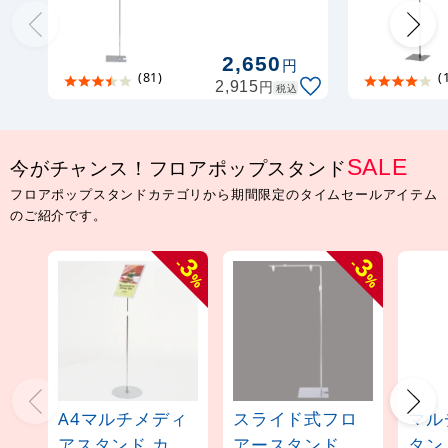
2,650
円
(81)
(
円
2,915
税込
今がチャンス！フロアポップスタンド
SALE
フロアポップスタンドカテゴリから期間限定のタイムセールアイテム
のご紹介です。
3
3
-
-
%
%
A4マルチメディ
スライド式フロ
マル
アスタンド カラ
アースタンド
タンド