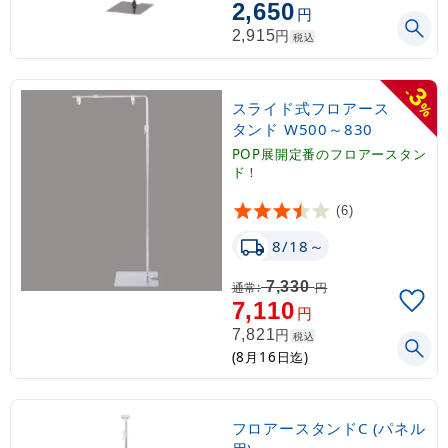
2,650
円
円
2,915
税込
3
-
スライド式フロアース
%
タンド W500～830
POP展開定番のフロアースタン
ド！
(6)
8/18～
7,330
通常:
円
7,110
円
円
7,821
税込
(8月16日迄)
フロアースタンドC (パネル