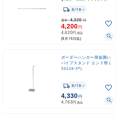
8/18～
4,330
通常:
円
4,200
円
円
4,620
税込
(8月16日迄)
ボーダーハンガー用仮囲い
パイプスタンド エンド用 (
53226-3*)
8/18～
4,330
円
円
4,763
税込