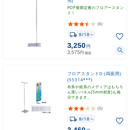
用)
POP展開定番のフロアースタン
ド！
(6)
8/18～
3,250
円
円
3,575
税込
フロアスタンドD (両面用)
(55314***)
布系や紙系のメディアはもちろ
ん薄いパネル(5mm程度)も掲
示できます。
(5)
8/18～
3,460