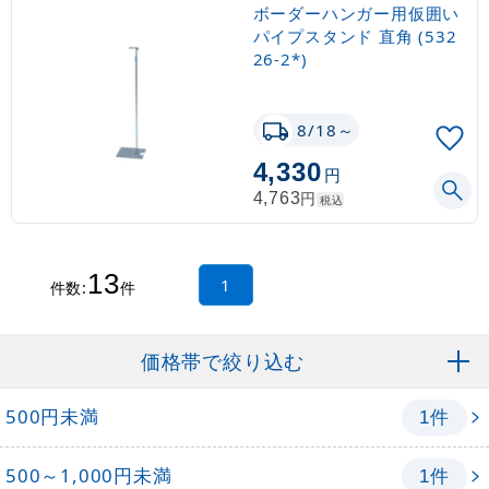
ボーダーハンガー用仮囲い
パイプスタンド 直角 (532
26-2*)
8/18～
4,330
円
円
4,763
税込
13
1
件数:
件
価格帯で絞り込む
500円未満
件
1
500～1,000円未満
件
1