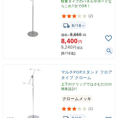
軽量タイプのパネルやボードな
らこれ1台でOK！
(2)
8/18～
8,660
通常:
円
8,400
円
円
9,240
税込
(8/16迄)
マルチPOPスタンド フロア
タイプ クローム
上下のクリップではさむだけの
簡単設計!
クロームメッキ
(1)
8/18～