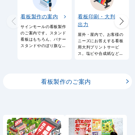
看板製作の案内
看板印刷・大判
出力
サインモールの看板製作
のご案内です。スタンド
屋外・屋内で。お客様の
看板はもちろん、バナー
ニーズにお答えする看板
スタンドやのぼり旗など
用大判プリントサービ
幅広い種類の看板を製作
ス。塩ビや合成紙など看
しております。
板用シートや大判ポスタ
ーの印刷を承ります。
看板製作のご案内