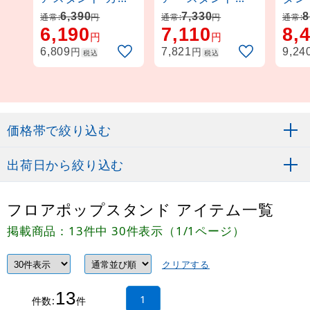
ー:クローム
W500～830
用)
6,390
7,330
8
通常:
円
通常:
円
通常:
6,190
7,110
8,
(30786***)
円
円
円
円
6,809
7,821
9,24
税込
税込
価格帯で絞り込む
出荷日から絞り込む
フロアポップスタンド アイテム一覧
掲載商品：13件中 30件表示（1/1ページ）
クリアする
13
1
件数:
件