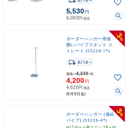
5,530
円
円
6,083
税込
3
-
ボーダーハンガー用仮
%
囲いパイプスタンド ス
トレート (53226-1*)
8/18～
4,330
通常:
円
4,200
円
円
4,620
税込
(8月9日迄)
3
-
ボーダーハンガー (連結
%
パイプ) (53226-4*)
φ12ポール用クリップ8ヶ付