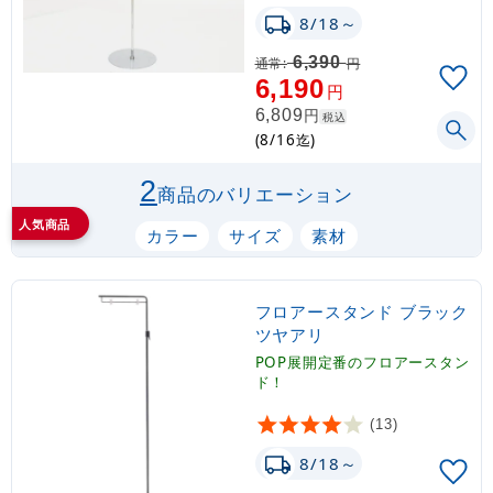
8/18～
6,390
通常:
円
6,190
円
円
6,809
税込
(8/16迄)
2
商品のバリエーション
人気商品
カラー
サイズ
素材
フロアースタンド ブラック
ツヤアリ
POP展開定番のフロアースタン
ド！
(13)
8/18～