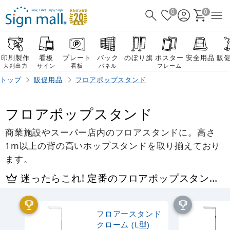
0
0
印刷製作
看板
プレート
バック
のぼり旗
ポスター
安全用品
販
大判出力
サイン
看板
パネル
フレーム
トップ
販促用品
フロアポップスタンド
フロアポップスタンド
商業施設やスーパー店内のフロアスタンドに。高さ
1m以上の背の高いホップスタンドを取り揃えており
ます。
迷ったらこれ! 定番のフロアポップスタンド 売れ筋・オススメアイテム
フロアースタンド
クローム (L型)