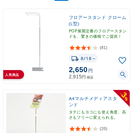
フロアースタンド クローム
(L型)
POP展開定番のフロアースタン
ドを、驚きの価格でご提供！
(81)
8/18～
2,650
円
人気商品
円
2,915
税込
3
-
A4マルチメディアスタ
%
ンド
タテにもヨコにも使え角度、高
さもフリーに変えられる。
(20)