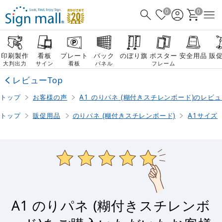
0
0
印刷製作
看板
プレート
バック
のぼり旗
ポスター
安全用品
販
大判出力
サイン
看板
パネル
フレーム
レビューTop
トップ
お客様の声
A1 のりパネ (糊付きスチレンボード)のレビ
トップ
販促用品
のりパネ (糊付きスチレンボード)
A1サイズ
A1 のりパネ (糊付きスチレンボ