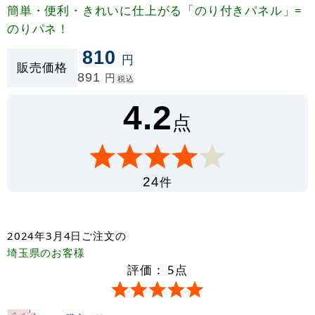
簡単・便利・きれいに仕上がる「のり付きパネル」=
のりパネ！
810
円
販売価格
891
円
税込
4.2
点
件
24
2024年3月4日
ご注文の
埼玉県
のお客様
評価：
5
点