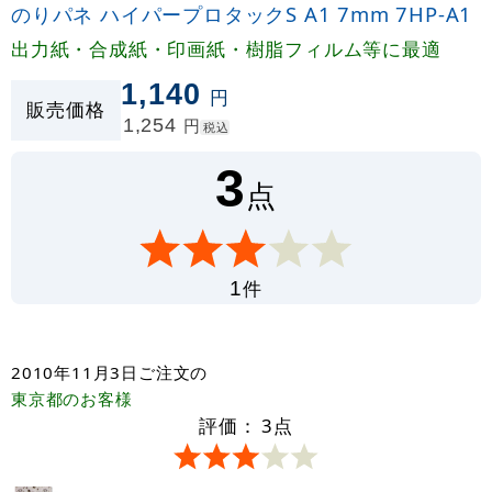
のりパネ ハイパープロタックS A1 7mm 7HP-A1
出力紙・合成紙・印画紙・樹脂フィルム等に最適
1,140
円
販売価格
1,254
円
税込
3
点
件
1
2010年11月3日
ご注文の
東京都
のお客様
評価：
3
点