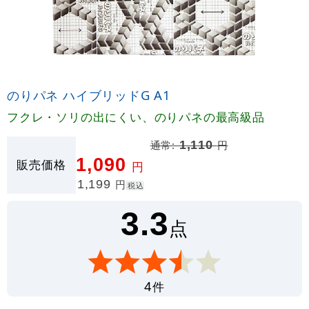
のりパネ ハイブリッドG A1
フクレ・ソリの出にくい、のりパネの最高級品
通常:
1,110
円
1,090
販売価格
円
1,199
円
税込
3.3
点
件
4