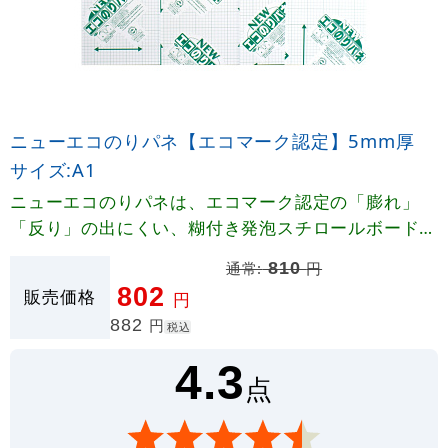
ニューエコのりパネ【エコマーク認定】5mm厚
サイズ:A1
ニューエコのりパネは、エコマーク認定の「膨れ」
「反り」の出にくい、糊付き発泡スチロールボードで
す。
通常:
810
円
802
販売価格
円
882
円
税込
4.3
点