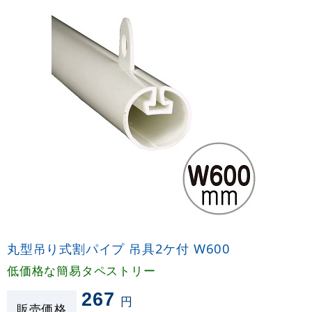
丸型吊り式割パイプ 吊具2ケ付 W600
低価格な簡易タペストリー
267
円
販売価格