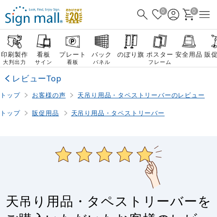
0
0
印刷製作
看板
プレート
バック
のぼり旗
ポスター
安全用品
販
大判出力
サイン
看板
パネル
フレーム
レビューTop
トップ
お客様の声
天吊り用品・タペストリーバーのレビュー
トップ
販促用品
天吊り用品・タペストリーバー
天吊り用品・タペストリーバーを