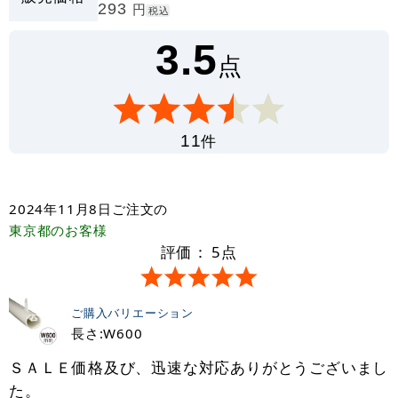
293
円
税込
3.5
点
件
11
2024年11月8日
ご注文の
東京都
のお客様
評価：
5
点
ご購入バリエーション
長さ:W600
ＳＡＬＥ価格及び、迅速な対応ありがとうございまし
た。