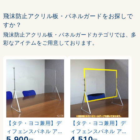
飛沫防止アクリル板・パネルガードをお探しで
すか？
飛沫防止アクリル板・パネルガードカテゴリでは、多
彩なアイテムをご用意しております。
【タテ・ヨコ兼用】デ
【タテ・ヨコ兼用】デ
ィフェンスパネル アク
ィフェンスパネル アク
5,900
4,510
リル板 飛沫防止パーテ
リル板 飛沫防止パーテ