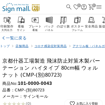
0
0
印刷製作
看板
プレート
バック
のぼり旗
ポスター
安全用品
販
大判出力
サイン
看板
パネル
フレーム
一覧に戻る
トップ
店舗用品
コロナ感染症対策用品
アクリル板・パネルガ
京都什器工場製造 飛沫防止対策木製パー
テーション ハイタイプ 80cm幅 ウォル
ナット (CMP-(別)80723)
商品No:
101-0000-0043
品番：
CMP-(別)80723
メーカー：サインモール
(0
)
お気に入り登録