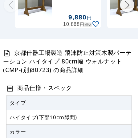
パーテーション
ハイタイプ 60cm
幅 ウォルナット
9,880
円
(CMP-(別)60723)
円
10,868
税込
京都什器工場製造 飛沫防止対策木製パーテ
ーション ハイタイプ 80cm幅 ウォルナット
(CMP-(別)80723) の商品詳細
商品仕様・スペック
タイプ
ハイタイプ(下部10cm隙間)
カラー