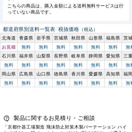
こちらの商品は、購入金額による送料無料サービスは行
っていない商品です。
都道府県別送料一覧表
税抜価格
（税込）
北海道
青森県
岩手県
宮城県
秋田県
山形県
福島県
茨
お見積
無料
無料
無料
無料
無料
無料
無
石川県
福井県
山梨県
長野県
岐阜県
静岡県
愛知県
三
無料
無料
無料
無料
無料
無料
無料
無
岡山県
広島県
山口県
徳島県
香川県
愛媛県
高知県
福
無料
無料
無料
無料
無料
無料
無料
無
製品に関するお見積り・ご相談
「京都什器工場製造 飛沫防止対策木製パーテーション ハイ