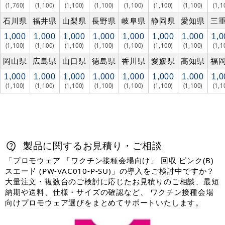
(1,760)
(1,100)
(1,100)
(1,100)
(1,100)
(1,100)
(1,100)
(1,1
石川県
福井県
山梨県
長野県
岐阜県
静岡県
愛知県
三
1,000
1,000
1,000
1,000
1,000
1,000
1,000
1,0
(1,100)
(1,100)
(1,100)
(1,100)
(1,100)
(1,100)
(1,100)
(1,1
岡山県
広島県
山口県
徳島県
香川県
愛媛県
高知県
福
1,000
1,000
1,000
1,000
1,000
1,000
1,000
1,0
(1,100)
(1,100)
(1,100)
(1,100)
(1,100)
(1,100)
(1,100)
(1,1
製品に関するお見積り・ご相談
「プロモウェア 「ワクチン接種会場向け」 回収 ピンク(B)
スエード (PW-VAC010-P-SU)」の導入をご検討中ですか？
大量注文・複数台のご検討に応じたお見積りのご相談、最短
納期や送料、仕様・サイズの確認など、 ワクチン接種会場
向けプロモウェア選びをまとめてサポートいたします。