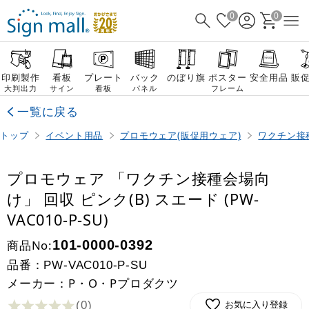
0
0
印刷製作
看板
プレート
バック
のぼり旗
ポスター
安全用品
販
大判出力
サイン
看板
パネル
フレーム
一覧に戻る
トップ
イベント用品
プロモウェア(販促用ウェア)
ワクチン接
プロモウェア 「ワクチン接種会場向
け」 回収 ピンク(B) スエード (PW-
VAC010-P-SU)
商品No:
101-0000-0392
品番：
PW-VAC010-P-SU
メーカー：P・O・Pプロダクツ
(0
)
お気に入り登録