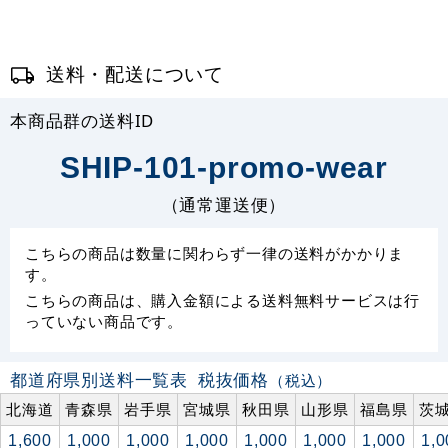
送料・配送について
本商品群の送料ID
SHIP-101-promo-wear
（通常運送便）
こちらの商品は数量に関わらず一律の送料がかかりま
す。
こちらの商品は、購入金額による送料無料サービスは行
っていない商品です。
都道府県別送料一覧表
税抜価格
（税込）
北海道
青森県
岩手県
宮城県
秋田県
山形県
福島県
茨
1,600
1,000
1,000
1,000
1,000
1,000
1,000
1,0