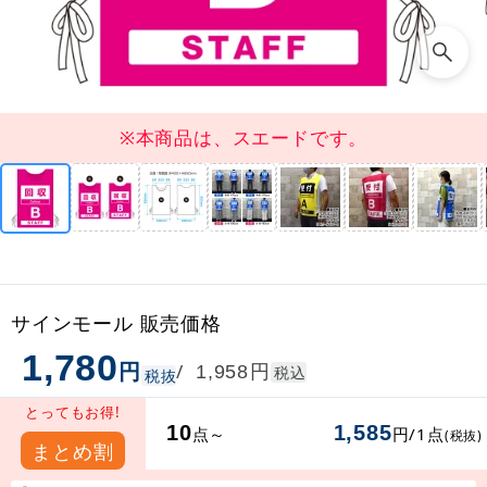
※本商品は、スエードです。
サインモール 販売価格
1,780
円
円
/
1,958
税込
税抜
とってもお得!
10
1,585
点～
円/1点
(税抜)
まとめ割