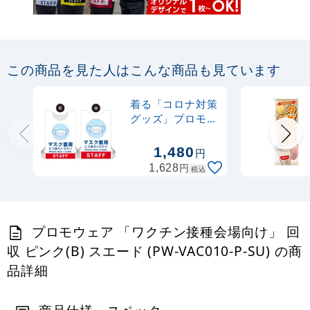
この商品を見た人はこんな商品も見ています
着る「コロナ対策
グッズ」プロモウ
ェア マスク着用
裏同柄 トロピカ
1,480
円
ル (PW-
円
1,628
税込
VAC021A-TR)
プロモウェア 「ワクチン接種会場向け」 回
収 ピンク(B) スエード (PW-VAC010-P-SU) の商
品詳細