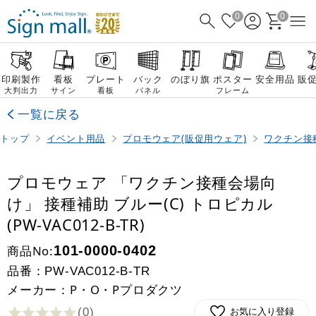
0
0
印刷製作
看板
プレート
バック
のぼり旗
ポスター
安全用品
販
大判出力
サイン
看板
パネル
フレーム
一覧に戻る
トップ
イベント用品
プロモウェア(販促用ウェア)
ワクチン接
プロモウェア 「ワクチン接種会場向
け」 接種補助 ブルー(C) トロピカル
(PW-VAC012-B-TR)
商品No:
101-0000-0402
品番：
PW-VAC012-B-TR
メーカー：P・O・Pプロダクツ
(0
)
お気に入り登録