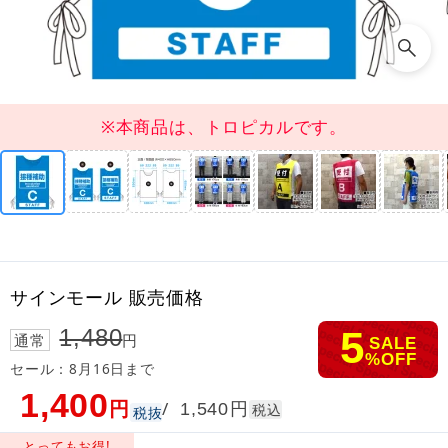
※本商品は、トロピカルです。
サインモール 販売価格
5
1,480
通常
円
SALE
%OFF
セール：8月16日まで
1,400
円
円
/
1,540
税込
税抜
とってもお得!