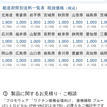
都道府県別送料一覧表
税抜価格
（税込）
北海道
青森県
岩手県
宮城県
秋田県
山形県
福島県
茨
1,600
1,000
1,000
1,000
1,000
1,000
1,000
1,0
(1,760)
(1,100)
(1,100)
(1,100)
(1,100)
(1,100)
(1,100)
(1,1
石川県
福井県
山梨県
長野県
岐阜県
静岡県
愛知県
三
1,000
1,000
1,000
1,000
1,000
1,000
1,000
1,0
(1,100)
(1,100)
(1,100)
(1,100)
(1,100)
(1,100)
(1,100)
(1,1
岡山県
広島県
山口県
徳島県
香川県
愛媛県
高知県
福
1,000
1,000
1,000
1,000
1,000
1,000
1,000
1,0
(1,100)
(1,100)
(1,100)
(1,100)
(1,100)
(1,100)
(1,100)
(1,1
製品に関するお見積り・ご相談
「プロモウェア 「ワクチン接種会場向け」 接種補助 ブルー
(C) トロピカル (PW-VAC012-B-TR)」の導入をご検討中です