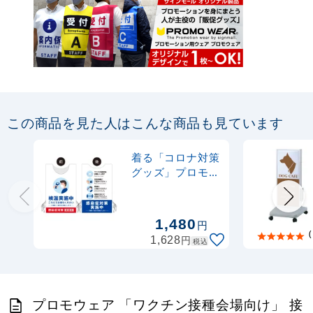
この商品を見た人はこんな商品も見ています
着る「コロナ対策
グッズ」プロモウ
ェア 検温実施中
感染症対策実施中
トロピカル (PW-
1,480
円
VAC030B-TR)
(
円
1,628
税込
プロモウェア 「ワクチン接種会場向け」 接