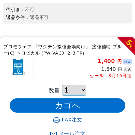
代引き：
不可
返品条件：
返品不可
5
-
%
プロモウェア 「ワクチン接種会場向け」 接種補助 ブル
ー(C) トロピカル (PW-VAC012-B-TR)
1,400
円
税抜
1,540
円
税込
セール：8月16日迄
数量
FAX注文
メール注文