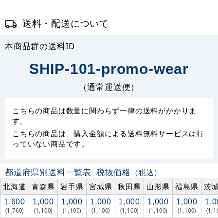
送料・配送について
本商品群の送料ID
SHIP-101-promo-wear
（通常運送便）
こちらの商品は数量に関わらず一律の送料がかかりま
す。
こちらの商品は、購入金額による送料無料サービスは行
っていない商品です。
都道府県別送料一覧表
税抜価格
（税込）
北海道
青森県
岩手県
宮城県
秋田県
山形県
福島県
茨
1,600
1,000
1,000
1,000
1,000
1,000
1,000
1,0
(1,760)
(1,100)
(1,100)
(1,100)
(1,100)
(1,100)
(1,100)
(1,1