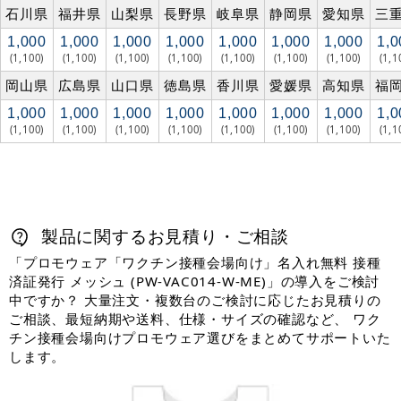
石川県
福井県
山梨県
長野県
岐阜県
静岡県
愛知県
三
1,000
1,000
1,000
1,000
1,000
1,000
1,000
1,0
(1,100)
(1,100)
(1,100)
(1,100)
(1,100)
(1,100)
(1,100)
(1,1
岡山県
広島県
山口県
徳島県
香川県
愛媛県
高知県
福
1,000
1,000
1,000
1,000
1,000
1,000
1,000
1,0
(1,100)
(1,100)
(1,100)
(1,100)
(1,100)
(1,100)
(1,100)
(1,1
製品に関するお見積り・ご相談
「プロモウェア「ワクチン接種会場向け」名入れ無料 接種
済証発行 メッシュ (PW-VAC014-W-ME)」の導入をご検討
中ですか？ 大量注文・複数台のご検討に応じたお見積りの
ご相談、最短納期や送料、仕様・サイズの確認など、 ワク
チン接種会場向けプロモウェア選びをまとめてサポートいた
します。