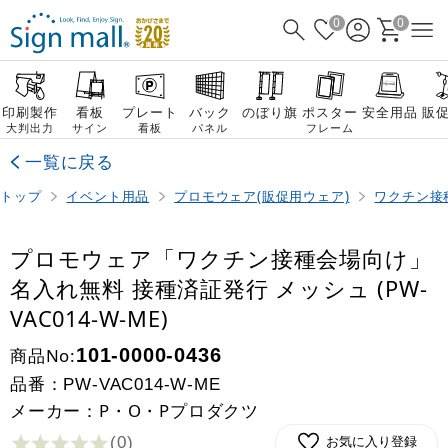
0
0
印刷製作
看板
プレート
バック
のぼり旗
ポスター
安全用品
販
大判出力
サイン
看板
パネル
フレーム
一覧に戻る
トップ
イベント用品
プロモウェア(販促用ウェア)
ワクチン接
プロモウェア「ワクチン接種会場向け」
名入れ無料 接種済証発行 メッシュ (PW-
VAC014-W-ME)
商品No:
101-0000-0436
品番：
PW-VAC014-W-ME
メーカー：P・O・Pプロダクツ
(0
)
お気に入り登録