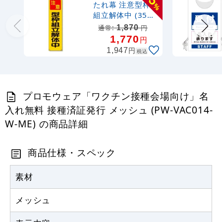
5
たれ幕 注意型枠
%
組立解体中 (353-
13)
1,870
通常:
円
1,770
円
円
1,947
税込
プロモウェア「ワクチン接種会場向け」名
入れ無料 接種済証発行 メッシュ (PW-VAC014-
W-ME) の商品詳細
商品仕様・スペック
素材
メッシュ