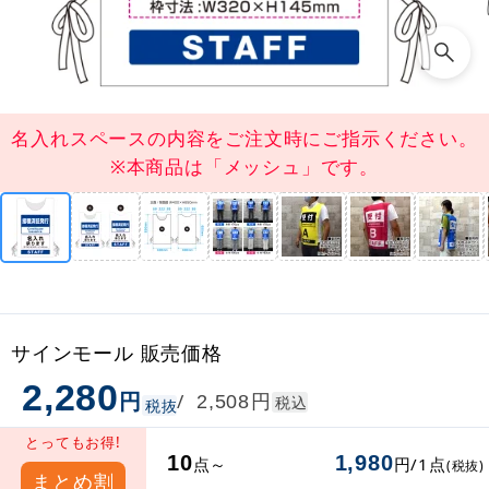
名入れスペースの内容をご注文時にご指示ください。
※本商品は「メッシュ」です。
サインモール 販売価格
2,280
円
円
/
2,508
税込
税抜
とってもお得!
10
1,980
点～
円/1点
(税抜)
まとめ割