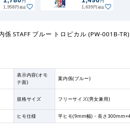
1,780
1,490
円
円
ー メッシュ
円
円
1,958
1,639
税込
税込
(PW-001B-
ME)
TAFF ブルー トロピカル (PW-001B-TR
表示内容(オモ
案内係(ブルー)
テ面)
規格サイズ
フリーサイズ(男女兼用)
ヒモ仕様
平ヒモ(9mm幅)・長さ300mm×