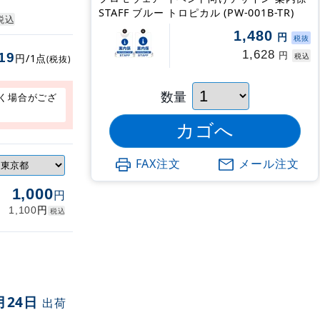
STAFF ブルー トロピカル (PW-001B-TR)
税込
1,480
円
税抜
1,628
円
19
税込
円/1点
(税抜)
数量
く場合がござ
FAX注文
メール注文
1,000
円
円
1,100
税込
月24日
出荷