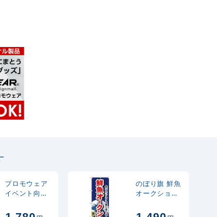
す
プロモウェア
のぼり旗 鮮魚
イベント向け
オークション
デザイン 案内
(H-1193)
係 STAFF ブル