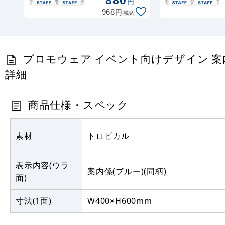
880
円
ー ポンジ
円
968
税込
(PW-001B-
PO)
プロモウェア イベント向けデザイン 案内係 S
詳細
商品仕様・スペック
素材
トロピカル
表示内容(ウラ
案内係(ブルー)(同柄)
面)
寸法(1面)
W400×H600mm