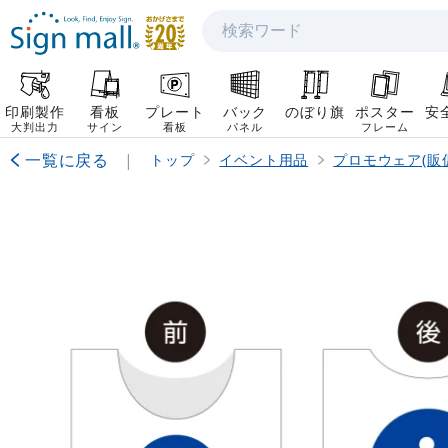
検索
印刷製作
看板
プレート
バック
のぼり旗
ポスター
安
大判出力
サイン
看板
パネル
フレーム
一覧に戻る
|
トップ
イベント用品
プロモウェア(販