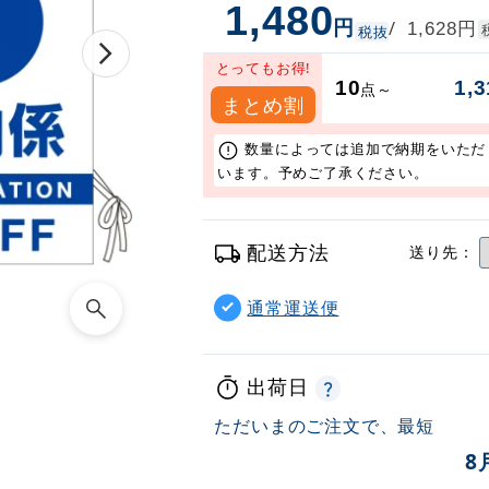
1,480
円
円
/
1,628
税抜
とってもお得!
10
1,3
点～
まとめ割
数量によっては追加で納期をいただ
います。予めご了承ください。
配送方法
送り先：
通常運送便
出荷日
ただいまのご注文で、最短
8