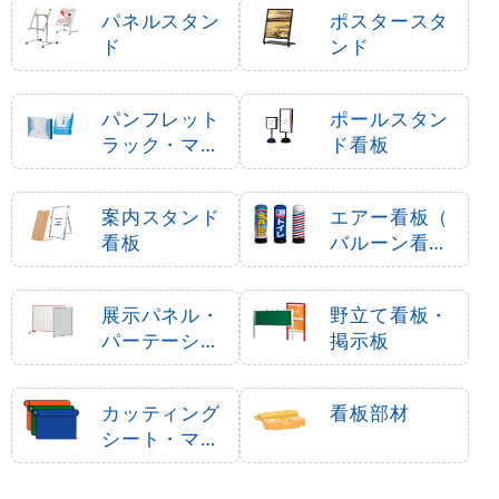
パネルスタン
ポスタースタ
ド
ンド
パンフレット
ポールスタン
ラック・マガ
ド看板
ジンラック
案内スタンド
エアー看板（
看板
バルーン看板
）
展示パネル・
野立て看板・
パーテーショ
掲示板
ン
カッティング
看板部材
シート・マー
キングフィル
ム