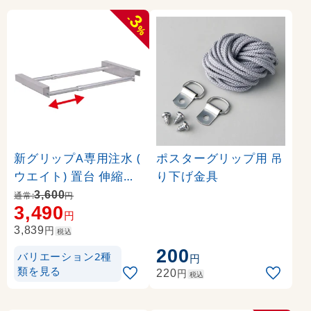
3
-
%
新グリップA専用注水 (
ポスターグリップ用 吊
ウエイト) 置台 伸縮タ
り下げ金具
イプ カラー:シルバー (
3,600
通常:
円
3,490
36024-2S)
円
円
3,839
税込
200
バリエーション2種
円
類を見る
円
220
税込