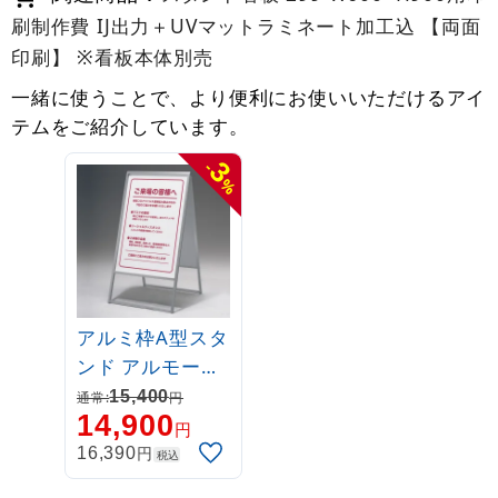
刷制作費 IJ出力＋UVマットラミネート加工込 【両面
印刷】 ※看板本体別売
一緒に使うことで、より便利にお使いいただけるアイ
テムをご紹介しています。
3
-
%
アルミ枠A型スタ
ンド アルモード
299 屋外用 両面
15,400
通常:
円
14,900
600×900
円
円
16,390
税込