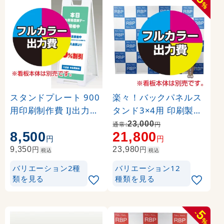
%
スタンドプレート 900
楽々！バックパネルス
用印刷制作費 IJ出力＋
タンド3×4用 印刷製作
UVマットラミネート加
代 (※本体別売) トロマ
23,000
通常:
円
8,500
21,800
工込 【両面印刷】 ※看
ット(2枚つなぎ) 正面
円
円
板本体別売
のみ 本体同時購入用 (
円
円
9,350
23,980
税込
税込
Print-19305-TM1)
バリエーション2種
バリエーション12
類を見る
種類を見る
5
-
%