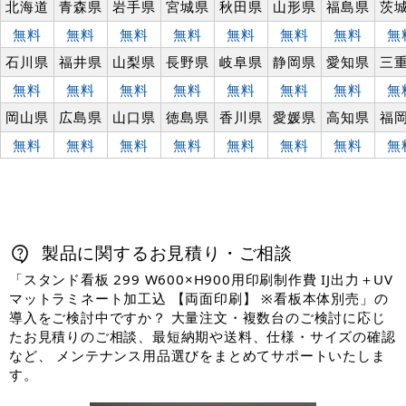
北海道
青森県
岩手県
宮城県
秋田県
山形県
福島県
茨
無料
無料
無料
無料
無料
無料
無料
無
石川県
福井県
山梨県
長野県
岐阜県
静岡県
愛知県
三
無料
無料
無料
無料
無料
無料
無料
無
岡山県
広島県
山口県
徳島県
香川県
愛媛県
高知県
福
無料
無料
無料
無料
無料
無料
無料
無
製品に関するお見積り・ご相談
「スタンド看板 299 W600×H900用印刷制作費 IJ出力＋UV
マットラミネート加工込 【両面印刷】 ※看板本体別売」の
導入をご検討中ですか？ 大量注文・複数台のご検討に応じ
たお見積りのご相談、最短納期や送料、仕様・サイズの確認
など、 メンテナンス用品選びをまとめてサポートいたしま
す。