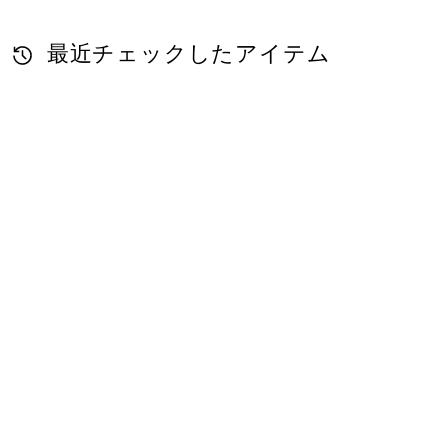
最近チェックしたアイテム
スタンド看板 299
W600×H900用印
刷制作費 IJ出力＋
UVマットラミネ
ート加工込 【両
面印刷】 ※看板
本体別売