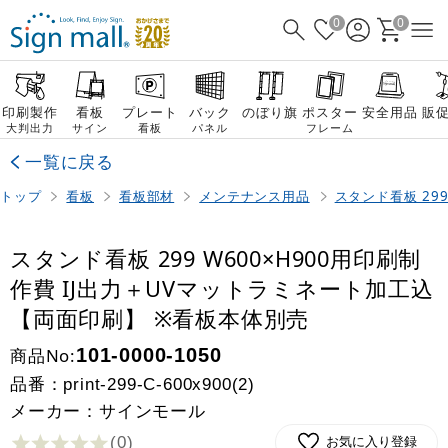
0
0
印刷製作
看板
プレート
バック
のぼり旗
ポスター
安全用品
販
大判出力
サイン
看板
パネル
フレーム
一覧に戻る
トップ
看板
看板部材
メンテナンス用品
スタンド看板 29
スタンド看板 299 W600×H900用印刷制
作費 IJ出力＋UVマットラミネート加工込
【両面印刷】 ※看板本体別売
商品No:
101-0000-1050
品番：
print-299-C-600x900(2)
メーカー：サインモール
(0
)
お気に入り登録