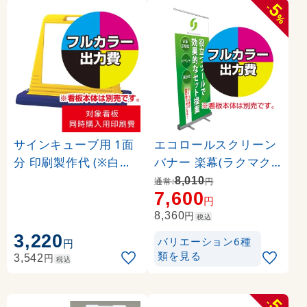
5
-
%
サインキューブ用 1面
エコロールスクリーン
分 印刷製作代 (※白無
バナー 楽幕(ラクマク)
地面板付き本体同時購
用 印刷製作代＋取付費
8,010
通常:
円
7,600
入用 ※単品購入不可)
込み (※本体別売) 材質:
円
マット合成紙+片面ラ
円
8,360
税込
ミネート【マット調】(
3,220
バリエーション6種
円
W850xH2110)
類を見る
円
3,542
税込
5
-