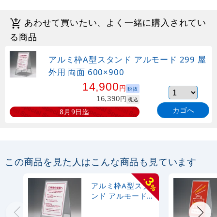
あわせて買いたい、よく一緒に購入されてい
る商品
アルミ枠A型スタンド アルモード 299 屋
外用 両面 600×900
14,900
円
税抜
16,390
円
税込
カゴへ
8月9日迄
この商品を見た人はこんな商品も見ています
3
-
アルミ枠A型スタ
%
ンド アルモード
299 屋外用 両面
600×900