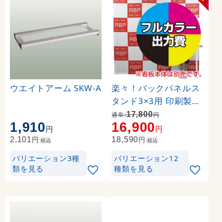
ウエイトアーム SKW-A
楽々！バックパネルス
タンド3×3用 印刷製作
代 (※本体別売) トロマ
17,800
通常:
円
1,910
16,900
ット(2枚つなぎ) 正面
円
円
のみ 本体同時購入用 (
円
円
2,101
18,590
税込
税込
Print-19304-TM1)
バリエーション3種
バリエーション12
類を見る
種類を見る