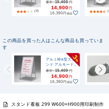
15,400
通常:
円
14,900
円
(7)
(
円
16,390
税込
この商品を買った人はこんな商品も買っていま
す
3
-
アルミ枠A型スタ
%
ンド アルモード
299 屋外用 両面
15,400
通常:
円
600×900
14,900
円
円
16,390
税込
スタンド看板 299 W600×H900用印刷制作