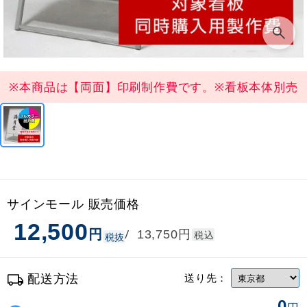
※本商品は【両面】印刷制作費です。※看板本体別売
サインモール 販売価格
12,500
円
円
/
13,750
税込
税抜
配送方法
送り先：
0