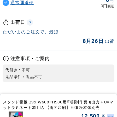
円
通常運送便
円
0
税込
出荷日
ただいまのご注文で、最短
8月26日
出荷
注意事項・ご案内
代引き：
不可
返品条件：
返品不可
スタンド看板 299 W600×H900用印刷制作費 IJ出力＋UVマ
ットラミネート加工込 【両面印刷】 ※看板本体別売
12,500
円
税抜