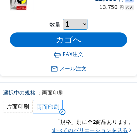
13,750
円
税込
数量
FAX注文
メール注文
選択中の規格
: 両面印刷
片面印刷
両面印刷
「規格」別に全
商品あります。
2
すべてのバリエーションを見る