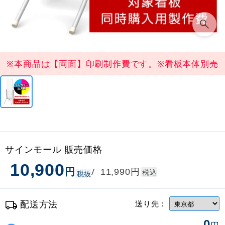
※本商品は【両面】印刷制作費です。※看板本体別売
サインモール 販売価格
10,900
円
円
/
11,990
税込
税抜
配送方法
送り先：
0