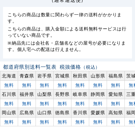
こちらの商品は数量に関わらず一律の送料がかかりま
す。
こちらの商品は、購入金額による送料無料サービスは行
っていない商品です。
※納品先には会社名・店舗名などの屋号が必要になりま
す。個人宅への配送は行えません。
都道府県別送料一覧表
税抜価格
（税込）
北海道
青森県
岩手県
宮城県
秋田県
山形県
福島県
茨
無料
無料
無料
無料
無料
無料
無料
無
石川県
福井県
山梨県
長野県
岐阜県
静岡県
愛知県
三
無料
無料
無料
無料
無料
無料
無料
無
岡山県
広島県
山口県
徳島県
香川県
愛媛県
高知県
福
無料
無料
無料
無料
無料
無料
無料
無