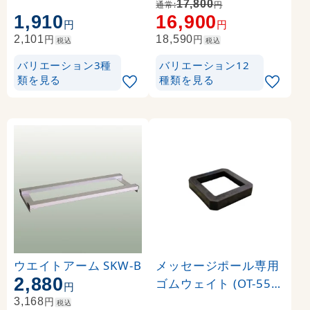
代 (※本体別売) トロマ
17,800
通常:
円
1,910
16,900
ット(2枚つなぎ) 正面
円
円
のみ 本体同時購入用 (
円
円
2,101
18,590
税込
税込
Print-19304-TM1)
バリエーション3種
バリエーション12
類を見る
種類を見る
ウエイトアーム SKW-B
メッセージポール専用
2,880
ゴムウェイト (OT-550-
円
856-0)
円
3,168
税込