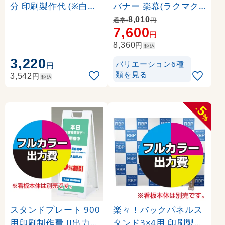
分 印刷製作代 (※白無
バナー 楽幕(ラクマク)
地面板付き本体同時購
用 印刷製作代＋取付費
8,010
通常:
円
7,600
入用 ※単品購入不可)
込み (※本体別売) 材質:
円
マット合成紙+片面ラ
円
8,360
税込
ミネート【マット調】(
3,220
バリエーション6種
円
W850xH2110)
類を見る
円
3,542
税込
5
-
%
スタンドプレート 900
楽々！バックパネルス
用印刷制作費 IJ出力＋
タンド3×4用 印刷製作