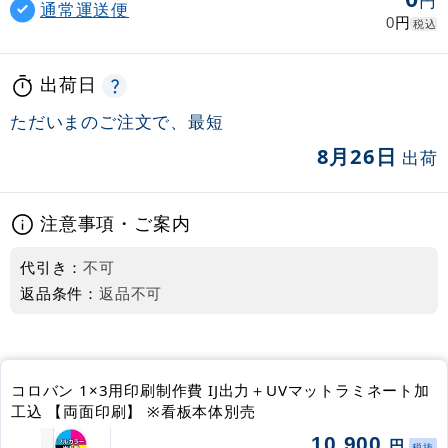
円
通常運送便
円
0
税込
出荷日
ただいまのご注文で、最短
8月26日
出荷
注意事項・ご案内
代引き：
不可
返品条件：
返品不可
コロバン 1×3用印刷制作費 IJ出力＋UVマットラミネート加
工込 【両面印刷】 ※看板本体別売
10,900
円
税抜