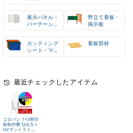
）
展示パネル・
野立て看板・
パーテーショ
掲示板
ン
カッティング
看板部材
シート・マー
キングフィル
ム
最近チェックしたアイテム
コロバン 1×3用印
刷制作費 IJ出力＋
UVマットラミネ