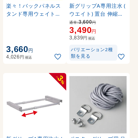
楽々！バックパネルス
新グリップA専用注水 (
タンド専用ウェイト台(
ウエイト) 置台 伸縮タ
1台) (23650)
イプ カラー:ブラック (
3,600
通常:
円
3,490
36024-2B)
円
円
3,839
税込
3,660
バリエーション2種
円
類を見る
円
4,026
税込
3
-
%