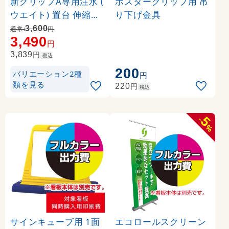
新グリップA専用注水 (
ポスターグリップ用 吊
ウエイト) 置台 伸縮タ
り下げ金具
イプ カラー:シルバー (
3,600
通常:
円
3,490
36024-2S)
円
円
3,839
税込
200
バリエーション2種
円
類を見る
円
220
税込
5
-
%
サインキューブ用 1面
エコロールスクリーン