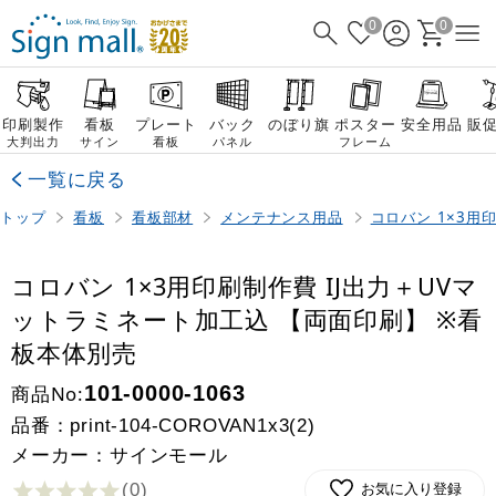
0
0
印刷製作
看板
プレート
バック
のぼり旗
ポスター
安全用品
販
大判出力
サイン
看板
パネル
フレーム
一覧に戻る
トップ
看板
看板部材
メンテナンス用品
コロバン 1×3用
コロバン 1×3用印刷制作費 IJ出力＋UVマ
ットラミネート加工込 【両面印刷】 ※看
板本体別売
商品No:
101-0000-1063
品番：
print-104-COROVAN1x3(2)
メーカー：サインモール
(0
)
お気に入り登録