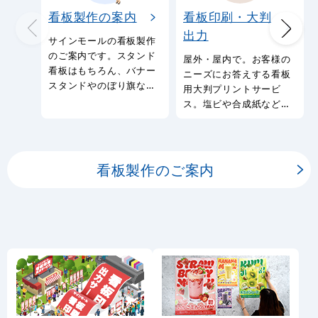
看板製作の案内
看板印刷・大判
出力
サインモールの看板製作
のご案内です。スタンド
屋外・屋内で。お客様の
看板はもちろん、バナー
ニーズにお答えする看板
スタンドやのぼり旗など
用大判プリントサービ
幅広い種類の看板を製作
ス。塩ビや合成紙など看
しております。
板用シートや大判ポスタ
ーの印刷を承ります。
看板製作のご案内