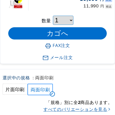
11,990
円
税込
数量
FAX注文
メール注文
選択中の規格
: 両面印刷
片面印刷
両面印刷
「規格」別に全
商品あります。
2
すべてのバリエーションを見る