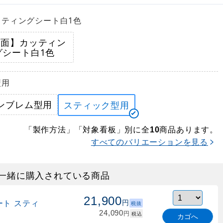
ッティングシート白1色
両面】カッティン
グシート白1色
型用
ンブレム型用
スティック型用
「製作方法」「対象看板」別に全
商品あります。
10
すべてのバリエーションを見る
一緒に購入されている商品
21,900
スティ
円
税抜
24,090
円
税込
カゴへ