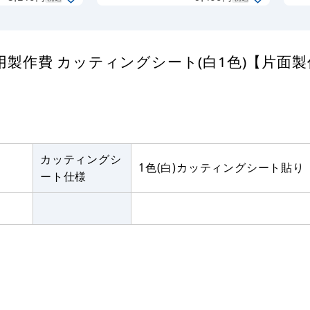
(白1色)【片面
【両面製作】
製作】※看板
※看板本体別
本体別売
売
製作費 カッティングシート(白1色)【片面製
カッティングシ
1色(白)カッティングシート貼り
ート仕様
。