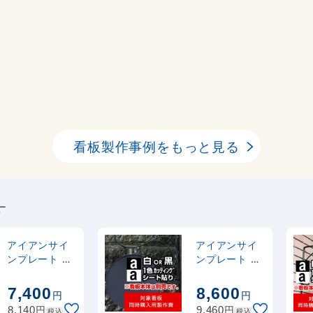
看板製作事例をもっと見る
す
アイアンサイ
アイアンサイ
ンプレート エ
ンプレート C
ンブレム型用
型用製作費 カ
製作費 カッテ
ッティングシ
7,400
8,600
円
円
ィングシート
ート(白1色)
円
円
8,140
9,460
税込
税込