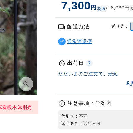
7,300
円
円
/
8,030
税抜
配送方法
送り先：
通常運送便
出荷日
ただいまのご注文で、最短
8
注意事項・ご案内
※看板本体別売
代引き：
不可
返品条件：
返品不可