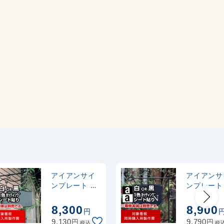
アイアンサイ
アイアンサ
ンプレート B
ンプレート
型用製作費 カ
ティック型
ッティングシ
製作費 カ
8,300
8,900
円
ート(白1色)
ィングシー
円
円
9,130
9,790
税込
税