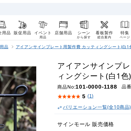
全用品
販促用品
イベント
店舗用品
シーン
看板製作
特集
用品
から探す
総合案内
ページ
用品
アイアンサインプレート用製作費 カッティングシート(白1色
アイアンサインプレ
ィングシート(白1色
品
商品No:
101-0000-1188
5
(1)
バリエーション一覧(全10商品
サインモール 販売価格