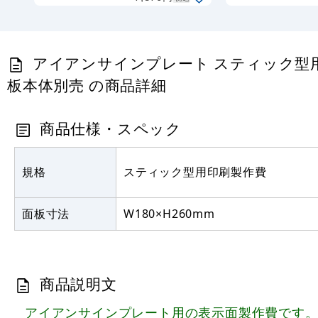
【片面製作】
※看板本体別
売
アイアンサインプレート スティック型用
板本体別売 の商品詳細
商品仕様・スペック
規格
スティック型用印刷製作費
面板寸法
W180×H260mm
商品説明文
アイアンサインプレート用の表示面製作費です