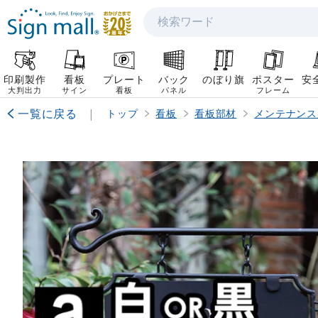
検索
印刷製作
看板
プレート
バック
のぼり旗
ポスター
安
大判出力
サイン
看板
パネル
フレーム
一覧に戻る
|
トップ
看板
看板部材
メンテナンス