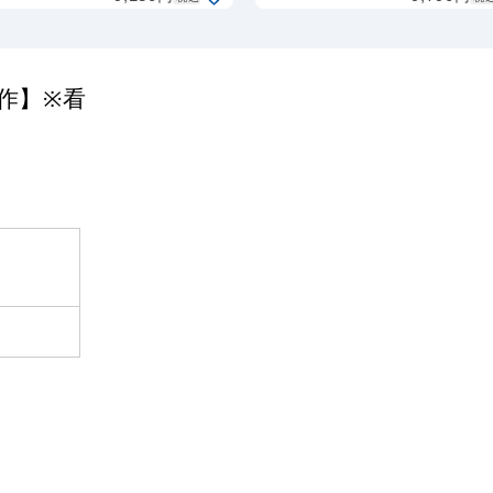
【両面製作】
(白1色)【
※看板本体別
製作】※看
売
本体別売
作】※看