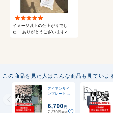
イメージ以上の仕上がりでし
た！ ありがとうございます♪
この商品を見た人はこんな商品も見ていま
アイアンサイ
ンプレート B
型用製作費 カ
ッティングシ
6,700
円
ート(白1色)
円
7,370
税込