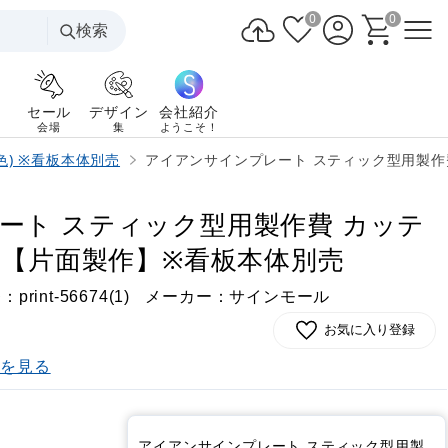
0
0
検索
セール
デザイン
会社紹介
会場
集
ようこそ！
) ※看板本体別売
アイアンサインプレート スティック型用製作
ート スティック型用製作費 カッテ
)【片面製作】※看板本体別売
番：
メーカー：サインモール
print-56674(1)
お気に入り登録
)を見る
アイアンサインプレート スティック型用製