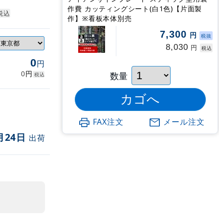
作費 カッティングシート(白1色)【片面製
税込
作】※看板本体別売
7,300
円
税抜
8,030
円
税込
0
円
円
数量
0
税込
FAX注文
メール注文
月24日
出荷