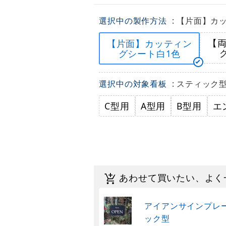
選択中の製作方法
: 【片面】カ
【
【片面】カッティン
グシート白1色
選択中の対象看板
: スティック
C型用
A型用
B型用
エ
あわせて買いたい、よく
アイアンサインプレート 
ック型