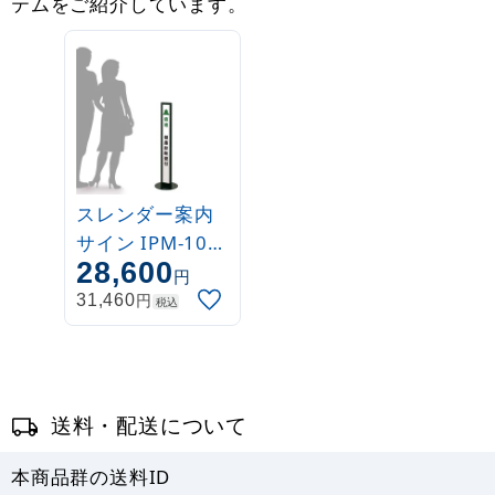
テムをご紹介しています。
スレンダー案内
サイン IPM-10
28,600
H1000 (60153-
円
01)
円
31,460
税込
送料・配送について
本商品群の送料ID