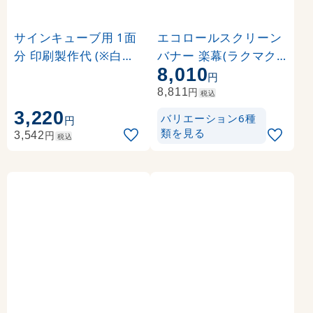
サインキューブ用 1面
エコロールスクリーン
分 印刷製作代 (※白無
バナー 楽幕(ラクマク)
8,010
地面板付き本体同時購
用 印刷製作代＋取付費
円
入用 ※単品購入不可)
込み (※本体別売) 材質:
円
8,811
税込
マット合成紙+片面ラ
3,220
バリエーション6種
円
ミネート【マット調】(
類を見る
円
3,542
税込
W850xH2110)