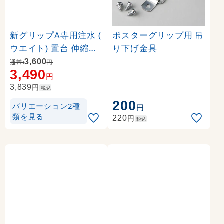
新グリップA専用注水 (
ポスターグリップ用 吊
ウエイト) 置台 伸縮タ
り下げ金具
イプ カラー:シルバー (
3,600
通常:
円
3,490
36024-2S)
円
円
3,839
税込
200
バリエーション2種
円
類を見る
円
220
税込