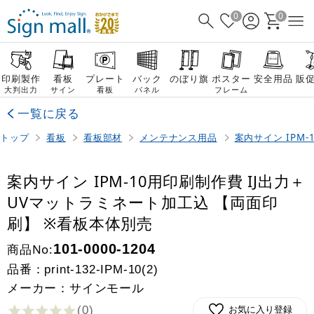
0
0
印刷製作
看板
プレート
バック
のぼり旗
ポスター
安全用品
販
大判出力
サイン
看板
パネル
フレーム
一覧に戻る
トップ
看板
看板部材
メンテナンス用品
案内サイン IPM
案内サイン IPM-10用印刷制作費 IJ出力＋
UVマットラミネート加工込 【両面印
刷】 ※看板本体別売
商品No:
101-0000-1204
品番：
print-132-IPM-10(2)
メーカー：サインモール
(0
)
お気に入り登録