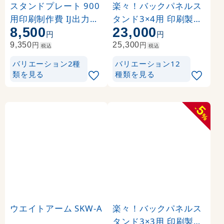
スタンドプレート 900
楽々！バックパネルス
用印刷制作費 IJ出力＋
タンド3×4用 印刷製作
8,500
23,000
UVマットラミネート加
代 (※本体別売) トロマ
円
円
工込 【両面印刷】 ※看
ット(2枚つなぎ) 正面
円
円
9,350
25,300
税込
税込
板本体別売
のみ 本体同時購入用 (
バリエーション2種
バリエーション12
Print-19305-TM1)
類を見る
種類を見る
5
-
%
ウエイトアーム SKW-A
楽々！バックパネルス
タンド3×3用 印刷製作