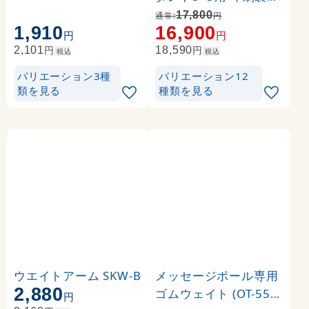
代 (※本体別売) トロマ
17,800
通常:
円
1,910
16,900
ット(2枚つなぎ) 正面
円
円
のみ 本体同時購入用 (
円
円
2,101
18,590
税込
税込
Print-19304-TM1)
バリエーション3種
バリエーション12
類を見る
種類を見る
ウエイトアーム SKW-B
メッセージポール専用
2,880
ゴムウェイト (OT-550-
円