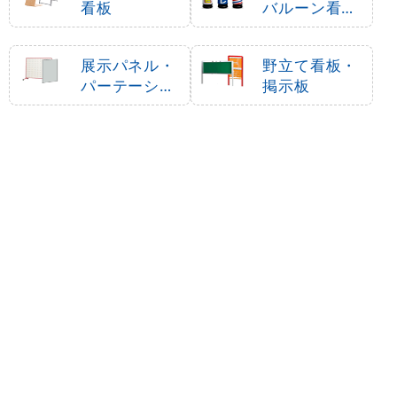
看板
バルーン看板
）
展示パネル・
野立て看板・
パーテーショ
掲示板
ン
カッティング
看板部材
シート・マー
キングフィル
ム
最近チェックしたアイテム
案内サイン IPM-
10用印刷制作費