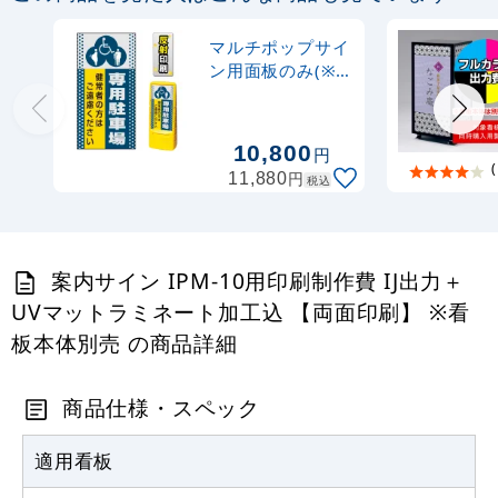
マルチポップサイ
ン用面板のみ(※
本体別売) ドット
柄 (3種マーク)専
用駐車場 両面 反
10,800
円
射出力 (MPS-
(
円
11,880
税込
SMD136-H(2))
案内サイン IPM-10用印刷制作費 IJ出力＋
UVマットラミネート加工込 【両面印刷】 ※看
板本体別売 の商品詳細
商品仕様・スペック
適用看板