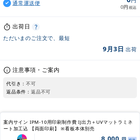
円
通常運送便
円
0
税込
出荷日
ただいまのご注文で、最短
9月3日
出荷
注意事項・ご案内
代引き：
不可
返品条件：
返品不可
案内サイン IPM-10用印刷制作費 IJ出力＋UVマットラミネ
ート加工込 【両面印刷】 ※看板本体別売
8,000
円
税抜