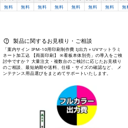
無料
無料
無料
無料
無料
無料
無料
無
製品に関するお見積り・ご相談
「案内サイン IPM-10用印刷制作費 IJ出力＋UVマットラミ
ネート加工込 【両面印刷】 ※看板本体別売」の導入をご検
討中ですか？ 大量注文・複数台のご検討に応じたお見積り
のご相談、最短納期や送料、仕様・サイズの確認など、 メ
ンテナンス用品選びをまとめてサポートいたします。