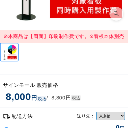
※本商品は【両面】印刷制作費です。※看板本体別売
サインモール 販売価格
8,000
円
円
/
8,800
税込
税抜
配送方法
送り先：
0