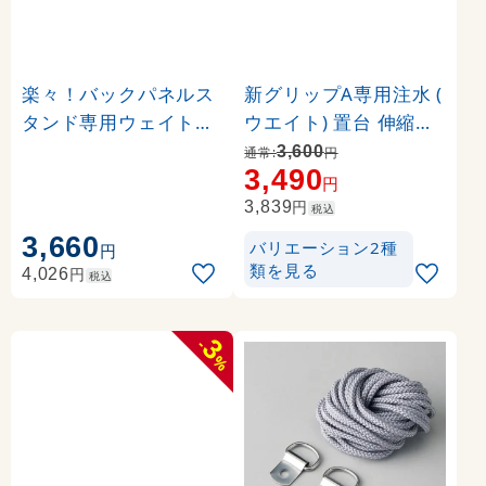
楽々！バックパネルス
新グリップA専用注水 (
タンド専用ウェイト台(
ウエイト) 置台 伸縮タ
1台) (23650)
イプ カラー:ブラック (
3,600
通常:
円
3,490
36024-2B)
円
円
3,839
税込
3,660
バリエーション2種
円
類を見る
円
4,026
税込
3
-
%