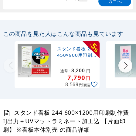
カゴへ
この商品を見た人はこんな商品も見ています
5
-
スタンド看板 244
%
450×900用印刷
制作費 IJ出力＋
UVマットラミネ
8,200
通常:
円
ート加工込 【片
7,790
円
面印刷】 ※看板本
円
8,569
税込
体別売
スタンド看板 244 600×1200用印刷制作費
IJ出力＋UVマットラミネート加工込 【片面印
刷】 ※看板本体別売 の商品詳細