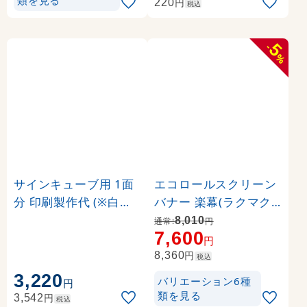
円
220
税込
5
-
%
サインキューブ用 1面
エコロールスクリーン
分 印刷製作代 (※白無
バナー 楽幕(ラクマク)
地面板付き本体同時購
用 印刷製作代＋取付費
8,010
通常:
円
7,600
入用 ※単品購入不可)
込み (※本体別売) 材質:
円
マット合成紙+片面ラ
円
8,360
税込
ミネート【マット調】(
3,220
バリエーション6種
円
W850xH2110)
類を見る
円
3,542
税込