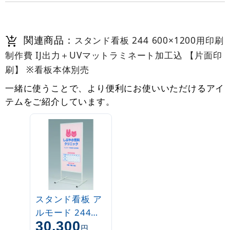
関連商品：
スタンド看板 244 600×1200用印刷
制作費 IJ出力＋UVマットラミネート加工込 【片面印
刷】 ※看板本体別売
一緒に使うことで、より便利にお使いいただけるアイ
テムをご紹介しています。
スタンド看板 ア
ルモード 244
30,300
W600×H1200
円