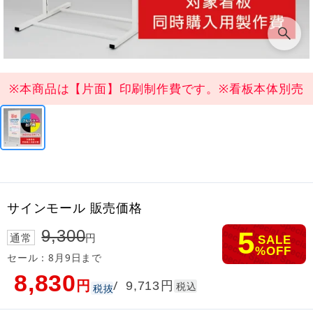
※本商品は【片面】印刷制作費です。※看板本体別売
サインモール 販売価格
5
9,300
通常
円
SALE
%OFF
セール：8月9日まで
8,830
円
円
/
9,713
税込
税抜