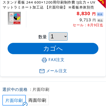
%
スタンド看板 244 600×1200用印刷制作費 IJ出力＋UV
マットラミネート加工込 【片面印刷】 ※看板本体別売
8,830
円
税抜
9,713
円
税込
セール：8月9日迄
数量
FAX注文
メール注文
選択中の規格
: 片面印刷
両面印刷
片面印刷