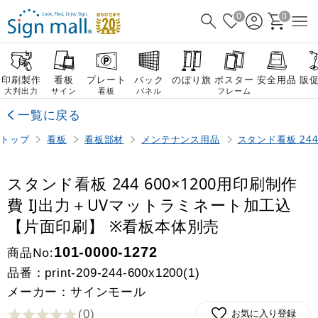
0
0
印刷製作
看板
プレート
バック
のぼり旗
ポスター
安全用品
販
大判出力
サイン
看板
パネル
フレーム
一覧に戻る
トップ
看板
看板部材
メンテナンス用品
スタンド看板 24
スタンド看板 244 600×1200用印刷制作
費 IJ出力＋UVマットラミネート加工込
【片面印刷】 ※看板本体別売
商品No:
101-0000-1272
品番：
print-209-244-600x1200(1)
メーカー：サインモール
(0
)
お気に入り登録