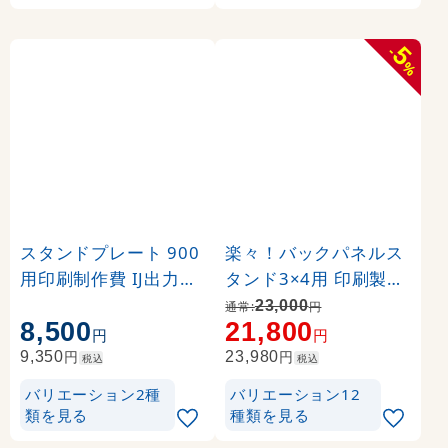
5
-
%
スタンドプレート 900
楽々！バックパネルス
用印刷制作費 IJ出力＋
タンド3×4用 印刷製作
UVマットラミネート加
代 (※本体別売) トロマ
23,000
通常:
円
8,500
21,800
工込 【両面印刷】 ※看
ット(2枚つなぎ) 正面
円
円
板本体別売
のみ 本体同時購入用 (
円
円
9,350
23,980
税込
税込
Print-19305-TM1)
バリエーション2種
バリエーション12
類を見る
種類を見る