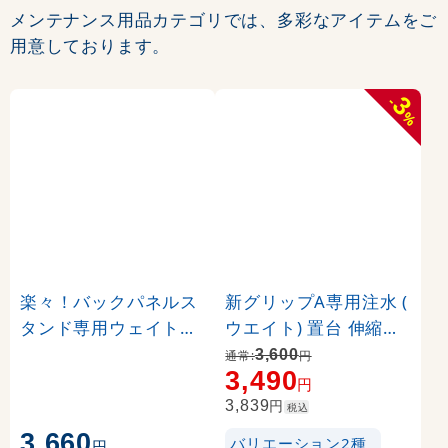
メンテナンス用品カテゴリでは、多彩なアイテムをご
用意しております。
3
-
%
楽々！バックパネルス
新グリップA専用注水 (
タンド専用ウェイト台(
ウエイト) 置台 伸縮タ
1台) (23650)
イプ カラー:ブラック (
3,600
通常:
円
3,490
36024-2B)
円
円
3,839
税込
3,660
バリエーション2種
円