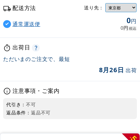
配送方法
送り先：
0
円
通常運送便
円
0
税込
出荷日
ただいまのご注文で、最短
8月26日
出荷
注意事項・ご案内
代引き：
不可
返品条件：
返品不可
5
-