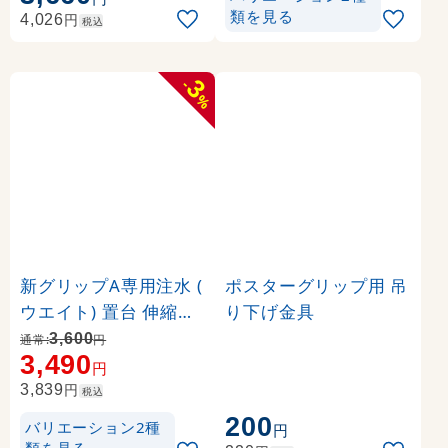
類を見る
円
4,026
税込
3
-
%
新グリップA専用注水 (
ポスターグリップ用 吊
ウエイト) 置台 伸縮タ
り下げ金具
イプ カラー:シルバー (
3,600
通常:
円
3,490
36024-2S)
円
円
3,839
税込
200
バリエーション2種
円
類を見る