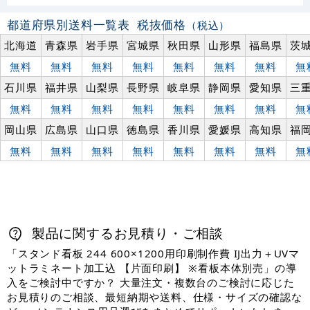
都道府県別送料一覧表
税抜価格
（税込）
北海道
青森県
岩手県
宮城県
秋田県
山形県
福島県
茨
無料
無料
無料
無料
無料
無料
無料
無
石川県
福井県
山梨県
長野県
岐阜県
静岡県
愛知県
三
無料
無料
無料
無料
無料
無料
無料
無
岡山県
広島県
山口県
徳島県
香川県
愛媛県
高知県
福
無料
無料
無料
無料
無料
無料
無料
無
製品に関するお見積り・ご相談
「スタンド看板 244 600×1200用印刷制作費 IJ出力＋UVマ
ットラミネート加工込 【片面印刷】 ※看板本体別売」の導
入をご検討中ですか？ 大量注文・複数台のご検討に応じた
お見積りのご相談、最短納期や送料、仕様・サイズの確認な