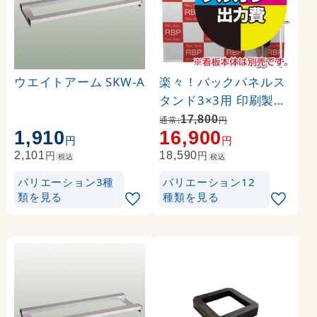
ウエイトアーム SKW-A
楽々！バックパネルス
タンド3×3用 印刷製作
代 (※本体別売) トロマ
17,800
通常:
円
1,910
16,900
ット(2枚つなぎ) 正面
円
円
のみ 本体同時購入用 (
円
円
2,101
18,590
税込
税込
Print-19304-TM1)
バリエーション3種
バリエーション12
類を見る
種類を見る