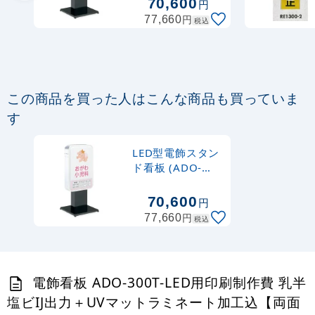
70,600
円
円
77,660
税込
この商品を買った人はこんな商品も買っていま
す
LED型電飾スタン
ド看板 (ADO-
300T-LED)
70,600
円
円
77,660
税込
電飾看板 ADO-300T-LED用印刷制作費 乳半
塩ビIJ出力＋UVマットラミネート加工込【両面