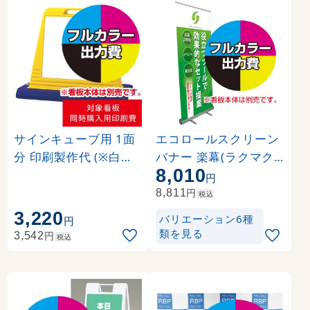
サインキューブ用 1面
エコロールスクリーン
分 印刷製作代 (※白無
バナー 楽幕(ラクマク)
8,010
地面板付き本体同時購
用 印刷製作代＋取付費
円
入用 ※単品購入不可)
込み (※本体別売) 材質:
円
8,811
税込
マット合成紙+片面ラ
3,220
バリエーション6種
円
ミネート【マット調】(
類を見る
円
3,542
税込
W850xH2110)