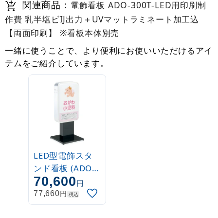
関連商品：
電飾看板 ADO-300T-LED用印刷制
作費 乳半塩ビIJ出力＋UVマットラミネート加工込
【両面印刷】 ※看板本体別売
一緒に使うことで、より便利にお使いいただけるアイ
テムをご紹介しています。
LED型電飾スタ
ンド看板 (ADO-
70,600
300T-LED)
円
円
77,660
税込