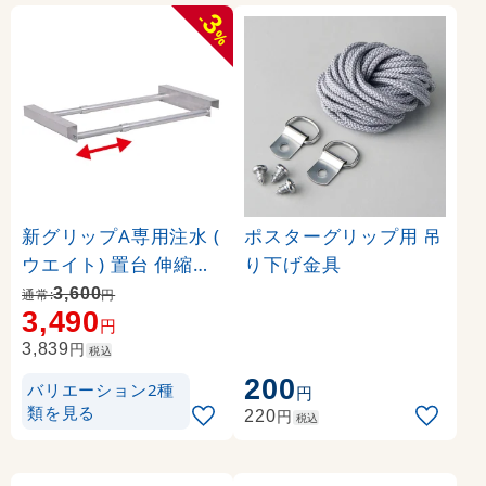
3
-
%
新グリップA専用注水 (
ポスターグリップ用 吊
ウエイト) 置台 伸縮タ
り下げ金具
イプ カラー:シルバー (
3,600
通常:
円
3,490
36024-2S)
円
円
3,839
税込
200
バリエーション2種
円
類を見る
円
220
税込