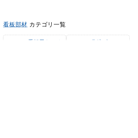
看板部材
カテゴリ一覧
看板用ウエイ
化粧ビス
ト(重石)
看板用ポスタ
メンテナンス
ー印刷製作
用品
スタンド看板
カテゴリ一覧
プレート看板
A型看板
・平看板