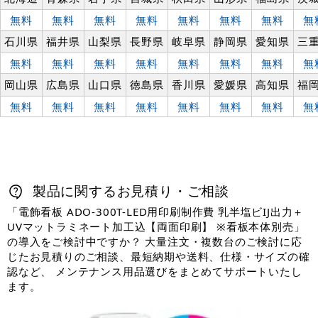
無料
無料
無料
無料
無料
無料
無料
無
石川県
福井県
山梨県
長野県
岐阜県
静岡県
愛知県
三
無料
無料
無料
無料
無料
無料
無料
無
岡山県
広島県
山口県
徳島県
香川県
愛媛県
高知県
福
無料
無料
無料
無料
無料
無料
無料
無
製品に関するお見積り・ご相談
「電飾看板 ADO-300T-LED用印刷制作費 乳半塩ビIJ出力＋
UVマットラミネート加工込【両面印刷】 ※看板本体別売」
の導入をご検討中ですか？ 大量注文・複数台のご検討に応
じたお見積りのご相談、最短納期や送料、仕様・サイズの確
認など、 メンテナンス用品選びをまとめてサポートいたし
ます。