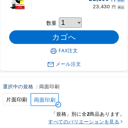
23,430
円
税込
数量
FAX注文
メール注文
選択中の規格
: 両面印刷
片面印刷
両面印刷
「規格」別に全
商品あります。
2
すべてのバリエーションを見る