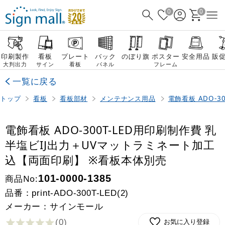
0
0
印刷製作
看板
プレート
バック
のぼり旗
ポスター
安全用品
販
大判出力
サイン
看板
パネル
フレーム
一覧に戻る
トップ
看板
看板部材
メンテナンス用品
電飾看板 ADO-
電飾看板 ADO-300T-LED用印刷制作費 乳
半塩ビIJ出力＋UVマットラミネート加工
込【両面印刷】 ※看板本体別売
商品No:
101-0000-1385
品番：
print-ADO-300T-LED(2)
メーカー：サインモール
(0
)
お気に入り登録