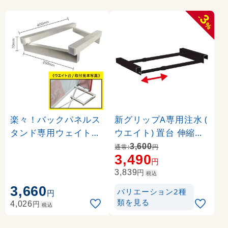
3
-
%
楽々！バックパネルス
新グリップA専用注水 (
タンド専用ウェイト台(
ウエイト) 置台 伸縮タ
1台) (23650)
イプ カラー:ブラック (
3,600
通常:
円
3,490
36024-2B)
円
円
3,839
税込
3,660
バリエーション2種
円
類を見る
円
4,026
税込