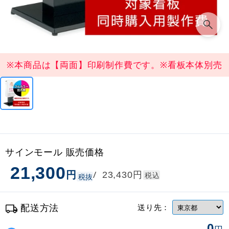
※本商品は【両面】印刷制作費です。※看板本体別売
サインモール 販売価格
21,300
円
円
/
23,430
税込
税抜
配送方法
送り先：
0