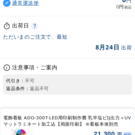
円
通常運送便
円
0
税込
出荷日
ただいまのご注文で、最短
8月24日
出荷
注意事項・ご案内
代引き：
不可
返品条件：
返品不可
電飾看板 ADO-300T-LED用印刷制作費 乳半塩ビIJ出力＋UV
マットラミネート加工込【両面印刷】 ※看板本体別売
21,300
円
税抜