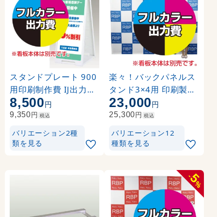
スタンドプレート 900
楽々！バックパネルス
用印刷制作費 IJ出力＋
タンド3×4用 印刷製作
8,500
23,000
UVマットラミネート加
代 (※本体別売) トロマ
円
円
工込 【両面印刷】 ※看
ット(2枚つなぎ) 正面
円
円
9,350
25,300
税込
税込
板本体別売
のみ 本体同時購入用 (
バリエーション2種
バリエーション12
Print-19305-TM1)
類を見る
種類を見る
5
-
%