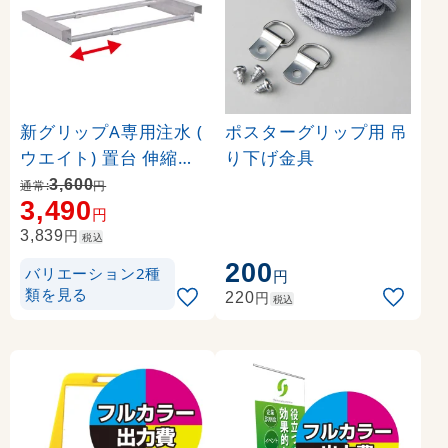
新グリップA専用注水 (
ポスターグリップ用 吊
ウエイト) 置台 伸縮タ
り下げ金具
イプ カラー:シルバー (
3,600
通常:
円
3,490
36024-2S)
円
円
3,839
税込
200
バリエーション2種
円
類を見る
円
220
税込