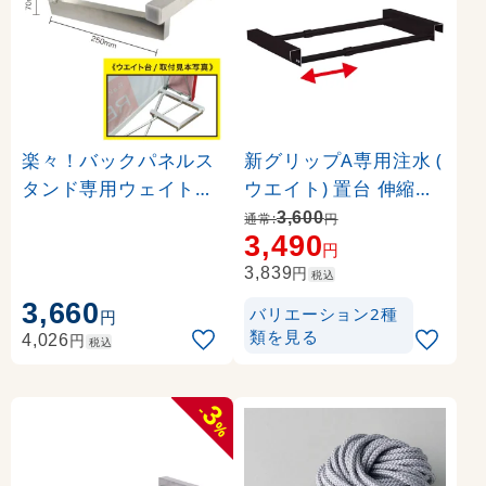
楽々！バックパネルス
新グリップA専用注水 (
タンド専用ウェイト台(
ウエイト) 置台 伸縮タ
1台) (23650)
イプ カラー:ブラック (
3,600
通常:
円
3,490
36024-2B)
円
円
3,839
税込
3,660
バリエーション2種
円
類を見る
円
4,026
税込
3
-
%