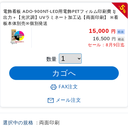
5
-
%
電飾看板 ADO-900NT-LED用電飾PETフィルム印刷費 IJ
出力＋【光沢調】UVラミネート加工込【両面印刷】 ※看
板本体別売※個別発送
15,000
円
税抜
16,500
円
税込
セール：8月9日迄
数量
FAX注文
メール注文
選択中の規格
: 両面印刷