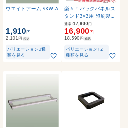
ウエイトアーム SKW-A
楽々！バックパネルス
タンド3×3用 印刷製作
代 (※本体別売) トロマ
17,800
通常:
円
1,910
16,900
ット(2枚つなぎ) 正面
円
円
のみ 本体同時購入用 (
円
円
2,101
18,590
税込
税込
Print-19304-TM1)
バリエーション3種
バリエーション12
類を見る
種類を見る