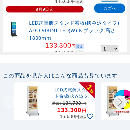
146,630
円
税込
カゴへ
8月9日迄
LED式電飾スタンド看板(挟み込タイプ)
ADO-900NT-LED(W)-K ブラック 高さ
1800mm
133,300
円
税抜
146,630
円
税込
カゴへ
8月9日迄
この商品を見た人はこんな商品も見ています
1
-
LED式電飾スタン
%
ド看板(挟み込タ
イプ) ADO-
134,700
通常:
円
900NT-LED(W)-S
133,300
円
シルバー 高さ
円
146,630
税込
1800mm