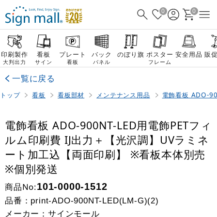
0
0
印刷製作
看板
プレート
バック
のぼり旗
ポスター
安全用品
販
大判出力
サイン
看板
パネル
フレーム
一覧に戻る
トップ
看板
看板部材
メンテナンス用品
電飾看板 ADO-9
電飾看板 ADO-900NT-LED用電飾PETフィ
ルム印刷費 IJ出力＋【光沢調】UVラミネ
ート加工込【両面印刷】 ※看板本体別売
※個別発送
商品No:
101-0000-1512
品番：
print-ADO-900NT-LED(LM-G)(2)
メーカー：サインモール