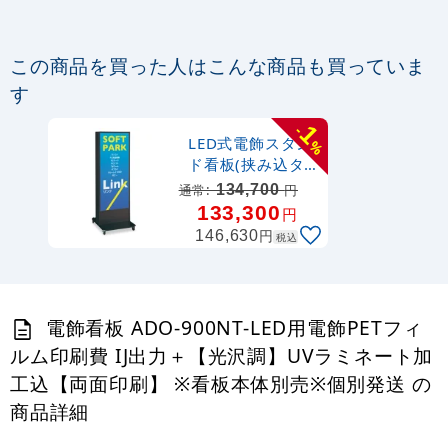
この商品を買った人はこんな商品も買っていま
す
1
-
LED式電飾スタン
%
ド看板(挟み込タ
イプ) ADO-
134,700
通常:
円
900NT-LED(W)-K
133,300
円
ブラック 高さ
円
146,630
税込
1800mm
電飾看板 ADO-900NT-LED用電飾PETフィ
ルム印刷費 IJ出力＋【光沢調】UVラミネート加
工込【両面印刷】 ※看板本体別売※個別発送 の
商品詳細