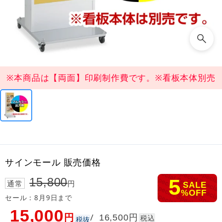
※本商品は【両面】印刷制作費です。※看板本体別売
サインモール 販売価格
5
15,800
通常
円
SALE
%OFF
セール：8月9日まで
15,000
円
円
/
16,500
税込
税抜