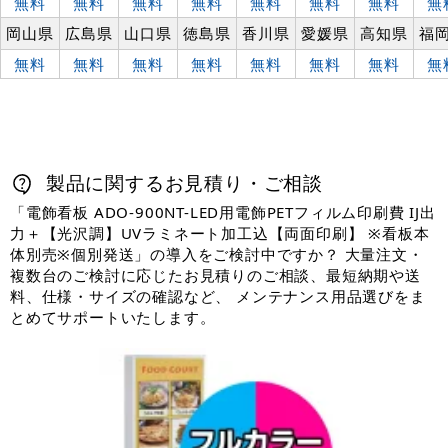
無料
無料
無料
無料
無料
無料
無料
無
岡山県
広島県
山口県
徳島県
香川県
愛媛県
高知県
福
無料
無料
無料
無料
無料
無料
無料
無
製品に関するお見積り・ご相談
「電飾看板 ADO-900NT-LED用電飾PETフィルム印刷費 IJ出
力＋【光沢調】UVラミネート加工込【両面印刷】 ※看板本
体別売※個別発送」の導入をご検討中ですか？ 大量注文・
複数台のご検討に応じたお見積りのご相談、最短納期や送
料、仕様・サイズの確認など、 メンテナンス用品選びをま
とめてサポートいたします。