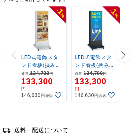
1
1
-
-
%
%
LED式電飾スタ
LED式電飾スタ
ンド看板(挟み込
ンド看板(挟み込
タイプ) ADO-
タイプ) ADO-
134,700
134,700
通常:
円
通常:
円
133,300
133,300
900NT-LED(W)-S
900NT-LED(W)-
シルバー 高さ
K ブラック 高さ
円
円
円
円
146,630
146,630
1800mm
1800mm
税込
税込
送料・配送について