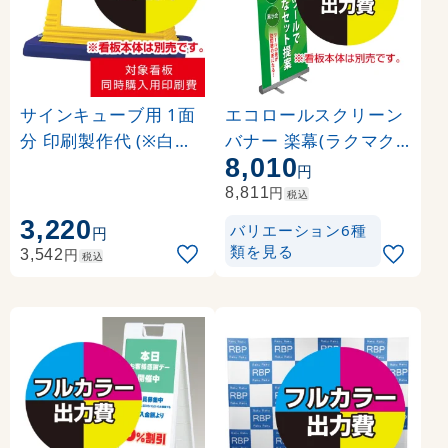
サインキューブ用 1面
エコロールスクリーン
分 印刷製作代 (※白無
バナー 楽幕(ラクマク)
8,010
地面板付き本体同時購
用 印刷製作代＋取付費
円
入用 ※単品購入不可)
込み (※本体別売) 材質:
円
8,811
税込
マット合成紙+片面ラ
3,220
バリエーション6種
円
ミネート【マット調】(
類を見る
円
3,542
税込
W850xH2110)