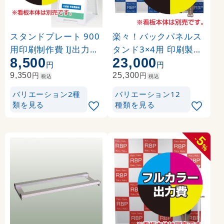
スタンドプレート 900
楽々！バックパネルス
用印刷制作費 IJ出力＋
タンド3×4用 印刷製作
8,500
23,000
UVマットラミネート加
代 (※本体別売) トロマ
円
円
工込 【両面印刷】 ※看
ット(2枚つなぎ) 正面
円
円
9,350
25,300
税込
税込
板本体別売
のみ 本体同時購入用 (
バリエーション2種
バリエーション12
Print-19305-TM1)
類を見る
種類を見る
5
-
%