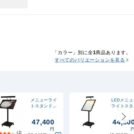
「カラー」別に全
商品あります。
1
すべてのバリエーションを見る
メニューライ
LEDメニュ
トスタンド
ライトスタ
MFA2 種別:ブ
ド ML-A2
ラック (MFA2-
ラック (ML
47,400
44,80
B)
A2-B)
円
(2)