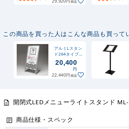
円
29,920
カラー (ML-
税込
A3)
この商品を買った人はこんな商品も買って
アルミLスタン
ド264タイプ
450×900 シル
20,400
バー
円
円
22,440
税込
開閉式LEDメニューライトスタンド ML-61
商品仕様・スペック