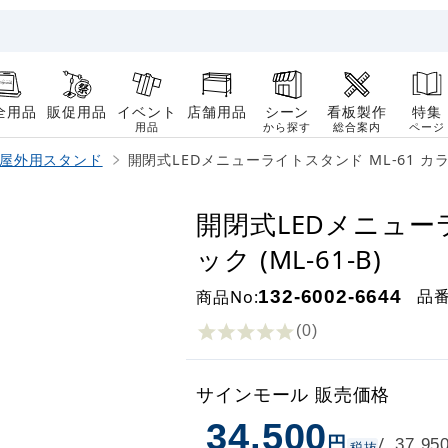
全用品
販促用品
イベント
店舗用品
シーン
看板製作
特集
用品
から探す
総合案内
ページ
屋外用スタンド
開閉式LEDメニューライトスタンド ML-61 カラー:
開閉式LEDメニューラ
ック (ML-61-B)
品
商品No:
132-6002-6644
(0
)
サインモール 販売価格
34,500
円
/
37,95
税抜