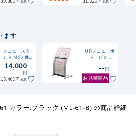
円
円
39,380
31,020
付
税込
税込
います
メニュースタ
UDメニューボ
ンド M63 種
ード・ピタコ
別:ブラック
ルク付
14,000
--
円
(M63-B)
(UDM600EK)
円
お見積商品
円
15,400
税込
 カラー:ブラック (ML-61-B) の商品詳細