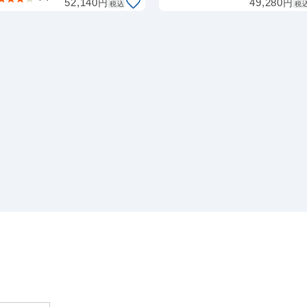
円
円
52,140
49,280
税込
税