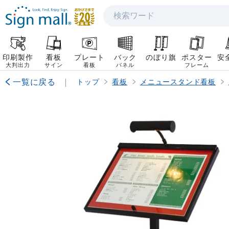
検索
印刷製作
看板
プレート
バック
のぼり旗
ポスター
安
大判出力
サイン
看板
パネル
フレーム
一覧に戻る
|
トップ
看板
メニュースタンド看板