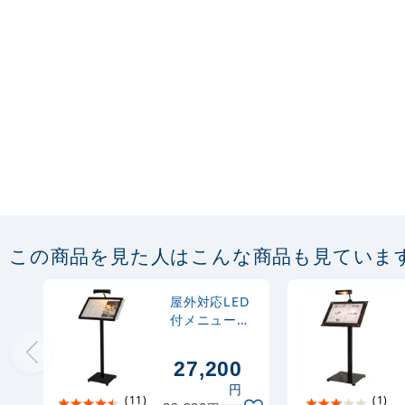
この商品を見た人はこんな商品も見ていま
屋外対応LED
付メニュース
タンド A3ヨ
コ・カードケ
27,200
ース付 (ML-
円
A3) ブラック
(11)
(1)