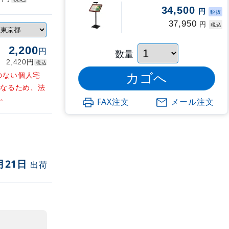
34,500
円
税抜
37,950
円
税込
2,200
円
数量
円
2,420
税込
のない個人宅
となるため、法
す。
FAX注文
メール注文
月21日
出荷