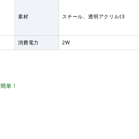
素材
スチール、透明アクリルt3
消費電力
2W
単 !