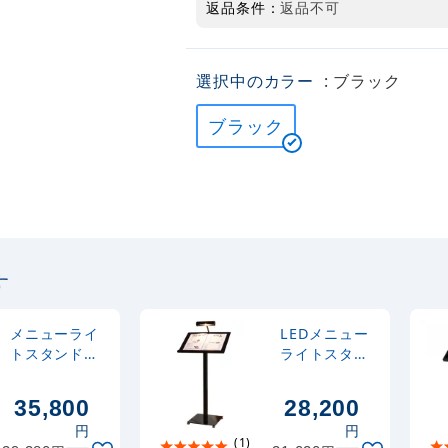
返品条件：
返品不可
選択中のカラー
: ブラック
ブラック
す
メニューライ
LEDメニュー
トスタンド
ライトスタン
MKL-120 ブラ
ド ML42 種別:
ック (MKL-
ブラック
35,800
28,200
120-BK) A3・
(ML42-B)
円
円
カードケース
(1)