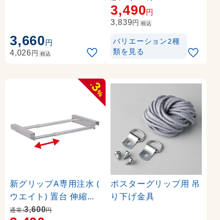
3,490
36024-2B)
円
円
3,839
税込
3,660
バリエーション2種
円
類を見る
円
4,026
税込
3
-
%
新グリップA専用注水 (
ポスターグリップ用 吊
ウエイト) 置台 伸縮タ
り下げ金具
イプ カラー:シルバー (
3,600
通常:
円