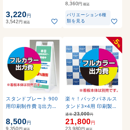
マット合成紙+片面ラ
円
8,360
税込
ミネート【マット調】(
3,220
バリエーション6種
円
W850xH2110)
類を見る
円
3,542
税込
5
-
%
スタンドプレート 900
楽々！バックパネルス
用印刷制作費 IJ出力＋
タンド3×4用 印刷製作
UVマットラミネート加
代 (※本体別売) トロマ
23,000
通常:
円
8,500
21,800
工込 【両面印刷】 ※看
ット(2枚つなぎ) 正面
円
円
板本体別売
のみ 本体同時購入用 (
円
円
9,350
23,980
税込
税込