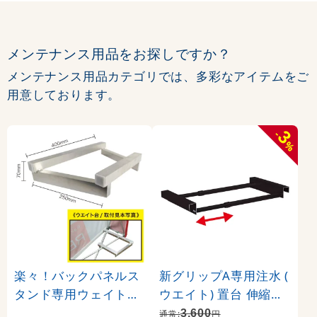
メンテナンス用品をお探しですか？
メンテナンス用品カテゴリでは、多彩なアイテムをご
用意しております。
3
-
%
楽々！バックパネルス
新グリップA専用注水 (
タンド専用ウェイト台(
ウエイト) 置台 伸縮タ
1台) (23650)
イプ カラー:ブラック (
3,600
通常:
円