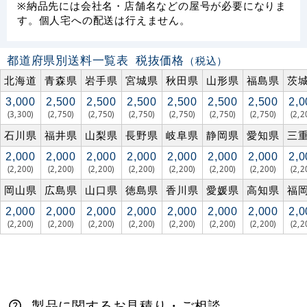
※納品先には会社名・店舗名などの屋号が必要になりま
す。個人宅への配送は行えません。
都道府県別送料一覧表
税抜価格
（税込）
北海道
青森県
岩手県
宮城県
秋田県
山形県
福島県
茨
3,000
2,500
2,500
2,500
2,500
2,500
2,500
2,0
(3,300)
(2,750)
(2,750)
(2,750)
(2,750)
(2,750)
(2,750)
(2,2
石川県
福井県
山梨県
長野県
岐阜県
静岡県
愛知県
三
2,000
2,000
2,000
2,000
2,000
2,000
2,000
2,0
(2,200)
(2,200)
(2,200)
(2,200)
(2,200)
(2,200)
(2,200)
(2,2
岡山県
広島県
山口県
徳島県
香川県
愛媛県
高知県
福
2,000
2,000
2,000
2,000
2,000
2,000
2,000
2,0
(2,200)
(2,200)
(2,200)
(2,200)
(2,200)
(2,200)
(2,200)
(2,2
製品に関するお見積り・ご相談