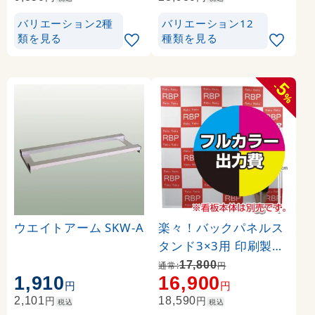
Print-19305-TM1)
バリエーション2種
バリエーション12
類を見る
種類を見る
5
-
%
ウエイトアーム SKW-A
楽々！バックパネルス
タンド3×3用 印刷製作
代 (※本体別売) トロマ
17,800
通常:
円
1,910
16,900
ット(2枚つなぎ) 正面
円
円
のみ 本体同時購入用 (
円
円
2,101
18,590
税込
税込