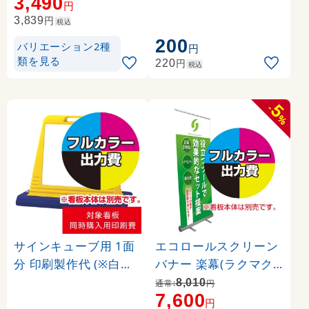
3,490
36024-2S)
円
円
3,839
税込
200
バリエーション2種
円
類を見る
円
220
税込
5
-
%
サインキューブ用 1面
エコロールスクリーン
分 印刷製作代 (※白無
バナー 楽幕(ラクマク)
地面板付き本体同時購
用 印刷製作代＋取付費
8,010
通常:
円
7,600
入用 ※単品購入不可)
込み (※本体別売) 材質:
円