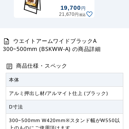
片面 (BVASKAC-
19,700
円
B1K)
円
21,670
税込
ウエイトアームワイドブラックA
300~500mm (BSKWW-A) の商品詳細
商品仕様・スペック
本体
アルミ押出し材/アルマイト仕上 (ブラック)
D寸法
300~500mm W420mm※スタンド幅がW550以
上のものにご使用頂けます。