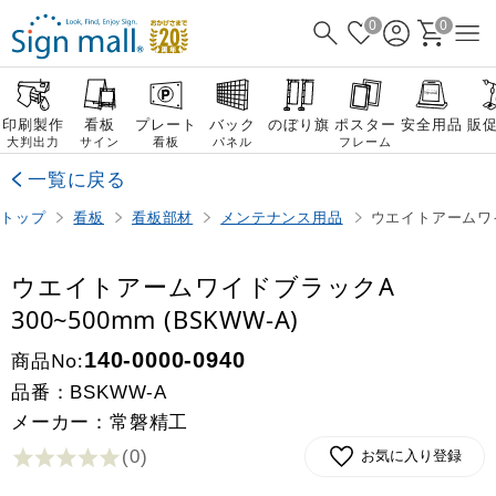
0
0
印刷製作
看板
プレート
バック
のぼり旗
ポスター
安全用品
販
大判出力
サイン
看板
パネル
フレーム
一覧に戻る
トップ
看板
看板部材
メンテナンス用品
ウエイトアームワイド
ウエイトアームワイドブラックA
300~500mm (BSKWW-A)
商品No:
140-0000-0940
品番：
BSKWW-A
メーカー：常磐精工
(0
)
お気に入り登録