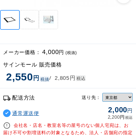
メーカー価格：
4,000
円
(税抜)
サインモール 販売価格
2,550
円
円
/
2,805
税込
税抜
配送方法
送り先：
2,000
円
通常運送便
円
2,200
税込
会社名・店名・教室名等の屋号のない個人宅宛は、お
届け不可や割増送料の対象となるため、法人・店舗宛の指定