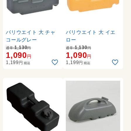
バリウエイト 大 チャ
バリウエイト 大 イエ
コールグレー
ロー
1,130
1,130
通常:
円
通常:
円
1,090
1,090
円
円
円
円
1,199
1,199
税込
税込