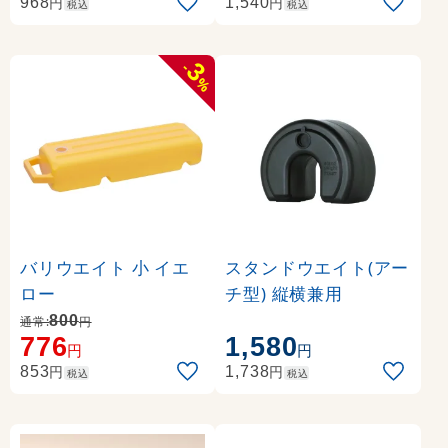
円
円
968
1,540
税込
税込
3
-
%
バリウエイト 小 イエ
スタンドウエイト(アー
ロー
チ型) 縦横兼用
800
通常:
円
776
1,580
円
円
円
円
853
1,738
税込
税込