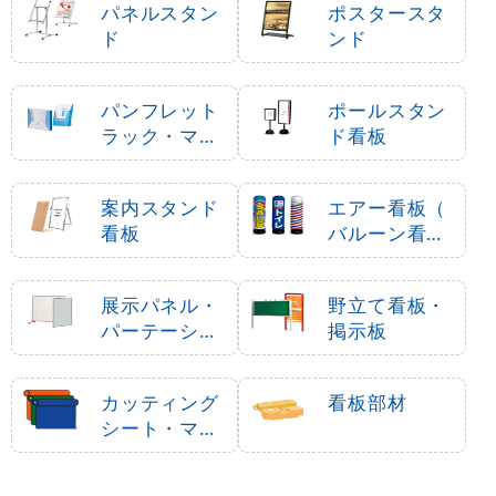
パネルスタン
ポスタースタ
ド
ンド
パンフレット
ポールスタン
ラック・マガ
ド看板
ジンラック
案内スタンド
エアー看板（
看板
バルーン看板
）
展示パネル・
野立て看板・
パーテーショ
掲示板
ン
カッティング
看板部材
シート・マー
キングフィル
ム