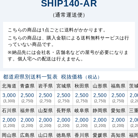
SHIP140-AR
（通常運送便）
こちらの商品は1点ごとに送料がかかります。
こちらの商品は、購入金額による送料無料サービスは行
っていない商品です。
※納品先には会社名・店舗名などの屋号が必要になりま
す。個人宅への配送は行えません。
都道府県別送料一覧表
税抜価格
（税込）
北海道
青森県
岩手県
宮城県
秋田県
山形県
福島県
茨
3,000
2,500
2,500
2,500
2,500
2,500
2,500
2,0
(3,300)
(2,750)
(2,750)
(2,750)
(2,750)
(2,750)
(2,750)
(2,2
石川県
福井県
山梨県
長野県
岐阜県
静岡県
愛知県
三
2,000
2,000
2,000
2,000
2,000
2,000
2,000
2,0
(2,200)
(2,200)
(2,200)
(2,200)
(2,200)
(2,200)
(2,200)
(2,2
岡山県
広島県
山口県
徳島県
香川県
愛媛県
高知県
福