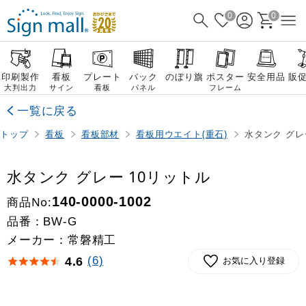
0
0
印刷製作
看板
プレート
バック
のぼり旗
ポスター
安全用品
販
大判出力
サイン
看板
パネル
フレーム
一覧に戻る
トップ
看板
看板部材
看板用ウエイト(重石)
水タンク グレ
水タンク グレー 10リットル
商品No:
140-0000-1002
品番：
BW-G
メーカー：常磐精工
(6)
4.6
お気に入り登録