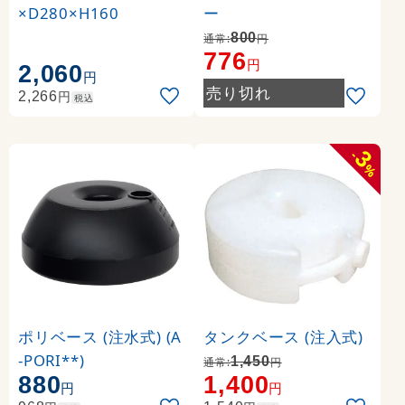
×D280×H160
ー
800
通常:
円
776
円
2,060
円
売り切れ
円
2,266
税込
3
-
%
ポリベース (注水式) (A
タンクベース (注入式)
-PORI**)
1,450
通常:
円
880
1,400
円
円