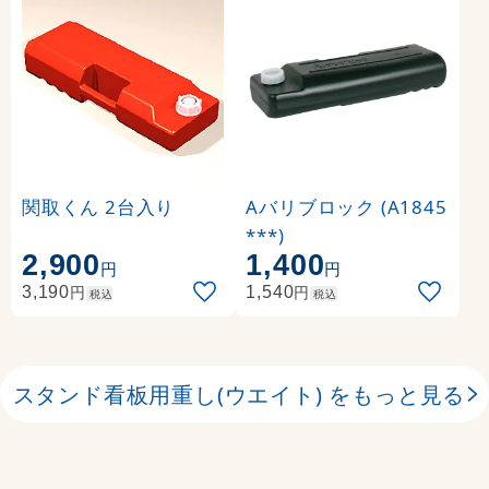
関取くん 2台入り
Aバリブロック (A1845
***)
2,900
1,400
円
円
円
円
3,190
1,540
税込
税込
スタンド看板用重し(ウエイト) をもっと見る