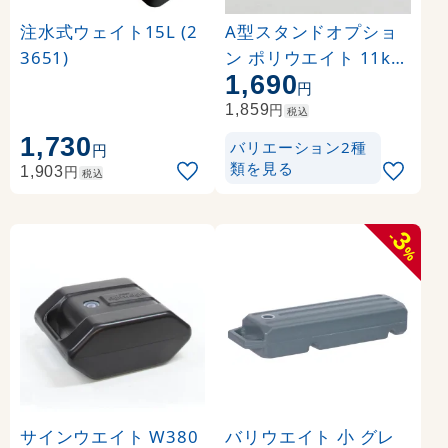
注水式ウェイト15L (2
A型スタンドオプショ
3651)
ン ポリウエイト 11kg
1,690
グレー (M-909)
円
円
1,859
税込
1,730
バリエーション2種
円
類を見る
円
1,903
税込
3
-
%
サインウエイト W380
バリウエイト 小 グレ