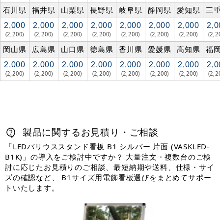
石川県
福井県
山梨県
長野県
岐阜県
静岡県
愛知県
三
2,000
2,000
2,000
2,000
2,000
2,000
2,000
2,0
(2,200)
(2,200)
(2,200)
(2,200)
(2,200)
(2,200)
(2,200)
(2,2
岡山県
広島県
山口県
徳島県
香川県
愛媛県
高知県
福
2,000
2,000
2,000
2,000
2,000
2,000
2,000
2,0
(2,200)
(2,200)
(2,200)
(2,200)
(2,200)
(2,200)
(2,200)
(2,2
製品に関するお見積り・ご相談
「LEDバリウススタンド看板 B1 シルバー 片面 (VASKLED-
B1K)」の導入をご検討中ですか？ 大量注文・複数台のご検
討に応じたお見積りのご相談、最短納期や送料、仕様・サイ
ズの確認など、 B1サイズ用電飾看板選びをまとめてサポー
トいたします。