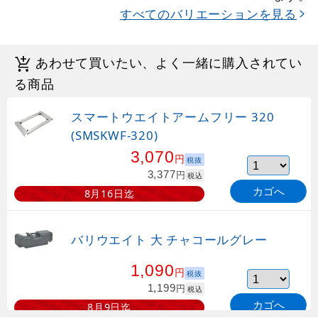
すべてのバリエーションを見る
あわせて買いたい、よく一緒に購入されてい
る商品
スマートウエイトアームフリー 320
(SMSKWF-320)
3,070
円
税抜
3,377
円
税込
カゴへ
8月16日迄
バリウエイト 大 チャコールグレー
1,090
円
税抜
1,199
円
税込
カゴへ
8月9日迄