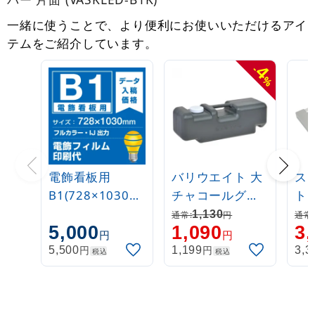
一緒に使うことで、より便利にお使いいただけるアイ
テムをご紹介しています。
4
-
%
電飾看板用
バリウエイト 大
ス
B1(728×1030m
チャコールグレ
ト
m) 電飾PETフィ
ー
32
1,130
通常:
円
通常
5,000
1,090
3,
ルム(糊なし)+マ
320
円
円
ット(つや消
円
円
5,500
1,199
3,3
税込
税込
し)UVラミネート
(片面)(屋外用)
※1枚分