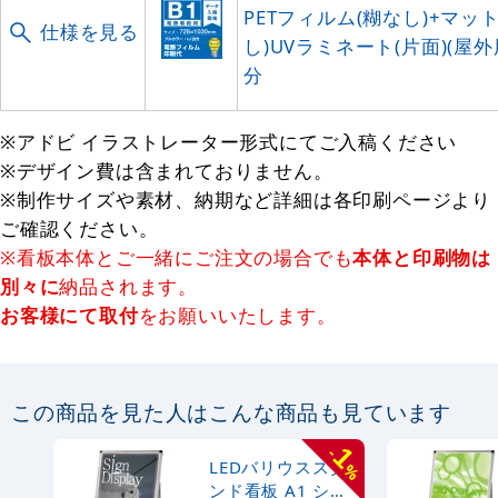
PETフィルム(糊なし)+マッ
仕様を見る
し)UVラミネート(片面)(屋外
分
※アドビ イラストレーター形式にてご入稿ください
※デザイン費は含まれておりません。
※制作サイズや素材、納期など詳細は各印刷ページより
ご確認ください。
※看板本体とご一緒にご注文の場合でも
本体と印刷物は
別々に
納品されます。
お客様にて取付
をお願いいたします。
この商品を見た人はこんな商品も見ています
1
-
LEDバリウススタ
%
ンド看板 A1 シル