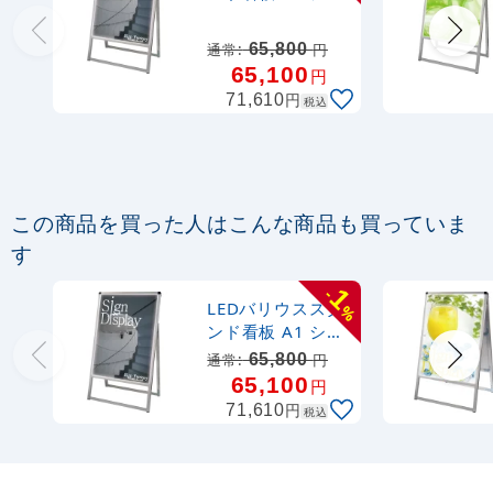
バー 片面
(VASKLED-A1K)
65,800
通常:
円
65,100
円
円
71,610
税込
この商品を買った人はこんな商品も買っていま
す
1
-
LEDバリウススタ
%
ンド看板 A1 シル
バー 片面
65,800
通常:
円
(VASKLED-A1K)
65,100
円
円
71,610
税込