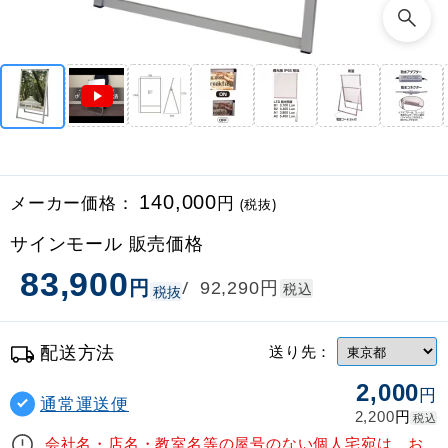
メーカー価格：
140,000
円
(税抜)
サインモール 販売価格
83,900
円
円
/
92,290
税込
税抜
配送方法
送り先：
2,000
円
通常運送便
円
2,200
税込
会社名・店名・教室名等の屋号のない個人宅宛は、お