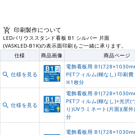
水タンク ブラック 10リットル
印刷製作について
1,580
円
税抜
LEDバリウススタンド看板 B1 シルバー 片面
1,738
円
税込
カゴへ
(VASKLED-B1K)の表示面印刷もご一緒に承ります。
仕様
商品画像
商品ページ
電飾看板用 B1(728×1030m
PETフィルム(糊なし) 印刷費 
仕様を見る
※1枚分
電飾看板用 B1(728×1030m
PETフィルム(糊なし)+光沢
仕様を見る
り)UVラミネート(片面)(屋外
分
電飾看板用 B1(728×1030m