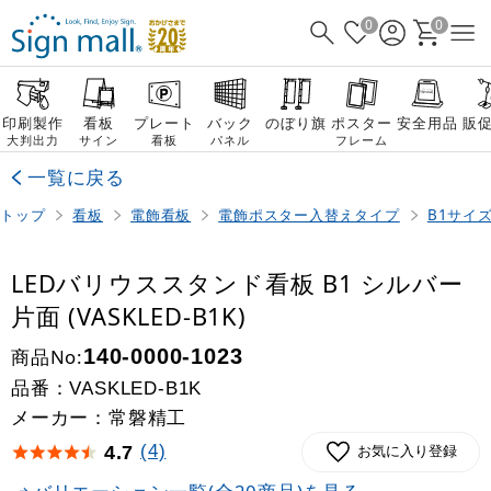
0
0
印刷製作
看板
プレート
バック
のぼり旗
ポスター
安全用品
販
大判出力
サイン
看板
パネル
フレーム
一覧に戻る
トップ
看板
電飾看板
電飾ポスター入替えタイプ
B1サイ
LEDバリウススタンド看板 B1 シルバー
片面 (VASKLED-B1K)
商品No:
140-0000-1023
品番：
VASKLED-B1K
メーカー：常磐精工
(4)
4.7
お気に入り登録