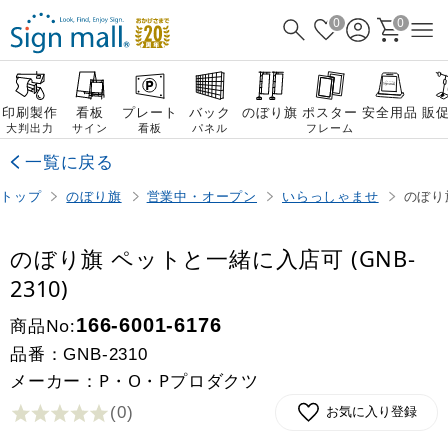
0
0
印刷製作
看板
プレート
バック
のぼり旗
ポスター
安全用品
販
大判出力
サイン
看板
パネル
フレーム
一覧に戻る
トップ
のぼり旗
営業中・オープン
いらっしゃませ
のぼり旗
のぼり旗 ペットと一緒に入店可 (GNB-
2310)
商品No:
166-6001-6176
品番：
GNB-2310
メーカー：P・O・Pプロダクツ
(0
)
お気に入り登録