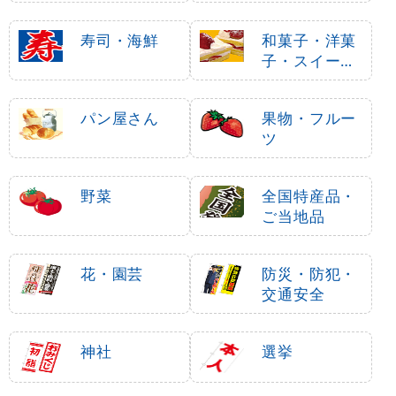
寿司・海鮮
和菓子・洋菓
子・スイーツ
・アイス
パン屋さん
果物・フルー
ツ
野菜
全国特産品・
ご当地品
花・園芸
防災・防犯・
交通安全
神社
選挙