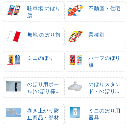
駐車場 のぼり
不動産・住宅
旗
無地 のぼり旗
業種別
ミニのぼり
ハーフのぼり
旗
のぼり用ポー
のぼりスタン
ル(のぼり棒・
ド・のぼり立
竿)
て台
巻き上がり防
ミニのぼり用
止商品・部材
器具