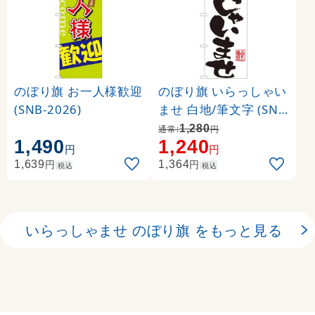
のぼり旗 お一人様歓迎
のぼり旗 いらっしゃい
(SNB-2026)
ませ 白地/筆文字 (SNB
-1181)
1,280
通常:
円
1,490
1,240
円
円
円
円
1,639
1,364
税込
税込
いらっしゃませ のぼり旗 をもっと見る