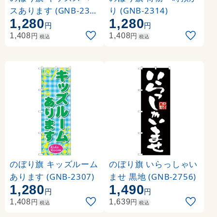
スあります (GNB-230
り (GNB-2314)
1,280
1,280
8)
円
円
円
円
1,408
1,408
税込
税込
のぼり旗 キッズルーム
のぼり旗 いらっしゃい
あります (GNB-2307)
ませ 黒地 (GNB-2756)
1,280
1,490
円
円
円
円
1,408
1,639
税込
税込