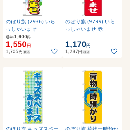
のぼり旗 (2936) いら
のぼり旗 (9799) いら
っしゃいませ
っしゃいませ 赤
1,600
通常:
円
1,550
1,170
円
円
円
円
1,705
1,287
税込
税込
のぼり旗 キッズスペー
のぼり旗 荷物一時預か