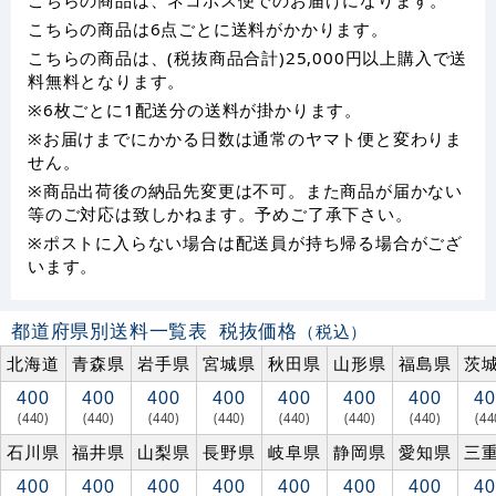
こちらの商品は6点ごとに送料がかかります。
こちらの商品は、(税抜商品合計)25,000円以上購入で送
料無料となります。
※6枚ごとに1配送分の送料が掛かります。
※お届けまでにかかる日数は通常のヤマト便と変わりま
せん。
※商品出荷後の納品先変更は不可。また商品が届かない
等のご対応は致しかねます。予めご了承下さい。
※ポストに入らない場合は配送員が持ち帰る場合がござ
います。
都道府県別送料一覧表
税抜価格
（税込）
北海道
青森県
岩手県
宮城県
秋田県
山形県
福島県
茨
400
400
400
400
400
400
400
40
(440)
(440)
(440)
(440)
(440)
(440)
(440)
(44
石川県
福井県
山梨県
長野県
岐阜県
静岡県
愛知県
三
400
400
400
400
400
400
400
40