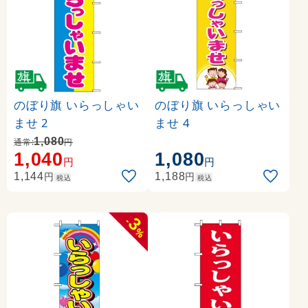
のぼり旗 いらっしゃい
のぼり旗 いらっしゃい
ませ 2
ませ 4
1,080
通常:
円
1,040
1,080
円
円
円
円
1,144
1,188
税込
税込
3
-
%