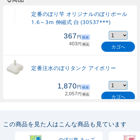
定番のぼり竿 オリジナルのぼりポール
1.6～3m 伸縮式 白 (30537***)
367
円
税抜
403
円
税込
カゴへ
定番注水のぼりタンク アイボリー
1,870
円
税抜
2,057
円
税込
カゴへ
定番のぼり竿 オリジナルのぼりポール
1.6～3m 伸縮式 緑 (30537GRN)
この商品を見た人はこんな商品も見ています
367
円
税抜
購入不可
のぼり旗 キッズ