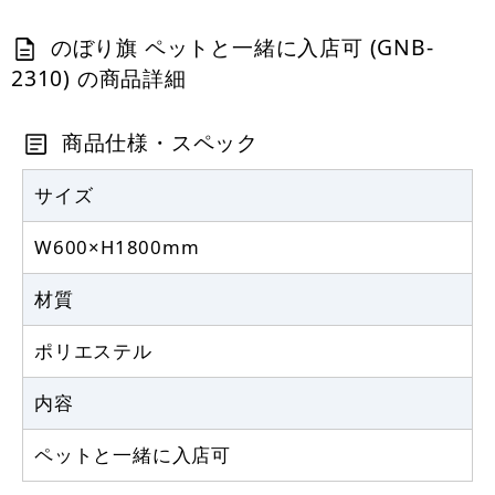
2,320
円
税抜
2,552
円
税込
カゴへ
のぼり旗 ペットと一緒に入店可 (GNB-
2310) の商品詳細
商品仕様・スペック
サイズ
W600×H1800mm
材質
ポリエステル
内容
ペットと一緒に入店可