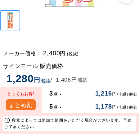
メーカー価格：
2,400
円
(税抜)
サインモール 販売価格
1,280
円
円
/
1,408
税込
税抜
3
1,216
点～
円/1点
とってもお得!
(税抜)
まとめ割
5
1,178
点～
円/1点
(税抜)
数量によっては追加で納期をいただく場合がございます。予め
ご了承ください。