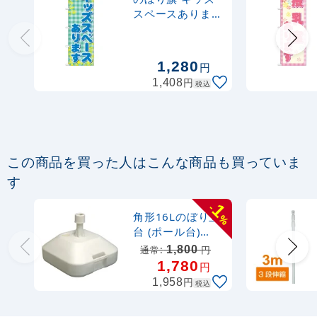
売り切れ中
スペースあります
(GNB-2308)
定番のぼり竿 オリジナルのぼりポール
1.6～3m 伸縮式 水色 (30537SBL)
1,280
円
円
1,408
税込
367
円
税抜
403
円
税込
カゴへ
定番のぼり竿 オリジナルのぼりポール
この商品を買った人はこんな商品も買っていま
1.6～3m 伸縮式 黒 (30537BLK)
す
367
円
1
-
税抜
角形16Lのぼり立
%
403
円
税込
カゴへ
台 (ポール台)
(589)
1,800
通常:
円
1,780
円
注水型マルチのぼりスタンド 20L
円
1,958
税込