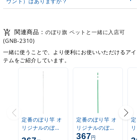
ウント）はありますか？
関連商品：
のぼり旗 ペットと一緒に入店可
(GNB-2310)
一緒に使うことで、より便利にお使いいただけるアイ
テムをご紹介しています。
定番のぼり竿 オ
定番のぼり竿 オ
定
リジナルのぼり
リジナルのぼり
リ
367
ポール 1.6～3m
ポール 1.6～3m
ポー
円