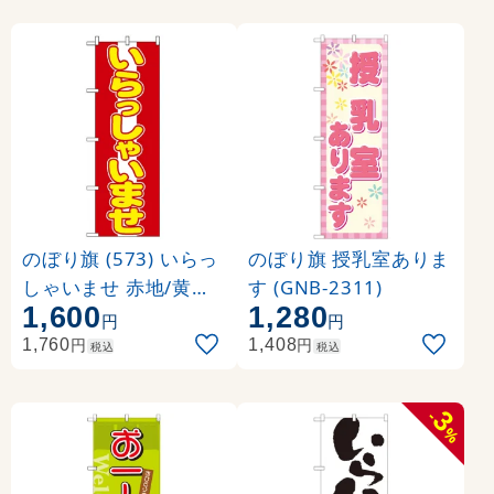
のぼり旗 (573) いらっ
のぼり旗 授乳室ありま
しゃいませ 赤地/黄色
す (GNB-2311)
1,600
1,280
文字
円
円
円
円
1,760
1,408
税込
税込
3
-
%