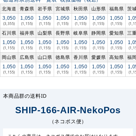
北海道
青森県
岩手県
宮城県
秋田県
山形県
福島県
茨
3,050
1,050
1,050
1,050
1,050
1,050
1,050
1,0
(3,355)
(1,155)
(1,155)
(1,155)
(1,155)
(1,155)
(1,155)
(1,1
石川県
福井県
山梨県
長野県
岐阜県
静岡県
愛知県
三
1,050
1,050
1,050
1,050
1,050
1,050
1,050
1,0
(1,155)
(1,155)
(1,155)
(1,155)
(1,155)
(1,155)
(1,155)
(1,1
岡山県
広島県
山口県
徳島県
香川県
愛媛県
高知県
福
1,050
1,050
1,050
1,050
1,050
1,050
1,050
1,0
(1,155)
(1,155)
(1,155)
(1,155)
(1,155)
(1,155)
(1,155)
(1,1
本商品群の送料ID
SHIP-166-AIR-NekoPos
（ネコポス便）
こちらの商品は、ネコポス便でのお届けになります。