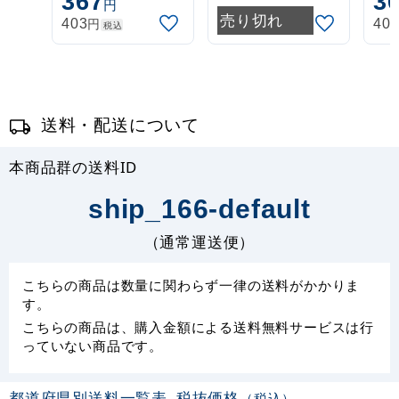
367
3
円
伸縮式 白
伸縮式 緑
伸
売り切れ
円
403
40
税込
(30537***)
(30537GRN)
(3
送料・配送について
本商品群の送料ID
ship_166-default
（通常運送便）
こちらの商品は数量に関わらず一律の送料がかかりま
す。
こちらの商品は、購入金額による送料無料サービスは行
っていない商品です。
都道府県別送料一覧表
税抜価格
（税込）