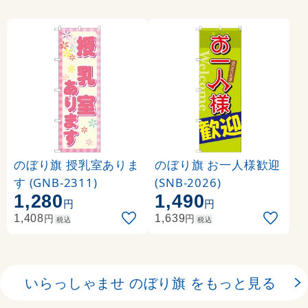
のぼり旗 授乳室ありま
のぼり旗 お一人様歓迎
す (GNB-2311)
(SNB-2026)
1,280
1,490
円
円
円
円
1,408
1,639
税込
税込
いらっしゃませ のぼり旗 をもっと見る