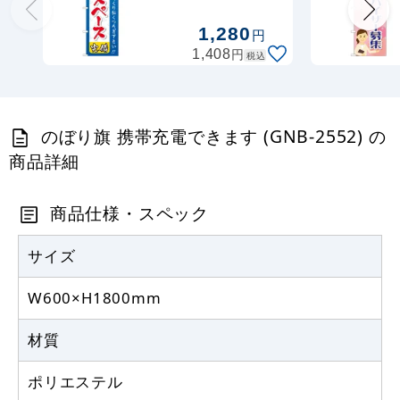
2218)
定番のぼり竿 オリジナルのぼりポール
1,280
円
1.6～3m 伸縮式 水色 (30537SBL)
円
1,408
税込
367
円
税抜
403
円
税込
カゴへ
のぼり旗 携帯充電できます (GNB-2552) の
商品詳細
定番のぼり竿 オリジナルのぼりポール
1.6～3m 伸縮式 黒 (30537BLK)
商品仕様・スペック
367
円
税抜
403
円
サイズ
税込
カゴへ
W600×H1800mm
注水型マルチのぼりスタンド 20L
材質
2,320
円
税抜
ポリエステル
2,552
円
税込