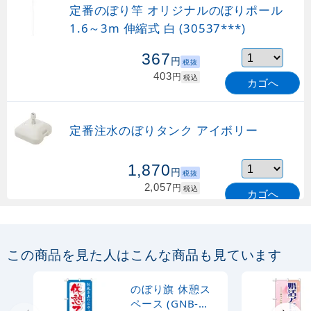
定番のぼり竿 オリジナルのぼりポール
1.6～3m 伸縮式 白 (30537***)
367
円
税抜
403
円
税込
カゴへ
定番注水のぼりタンク アイボリー
1,870
円
税抜
2,057
円
税込
カゴへ
定番のぼり竿 オリジナルのぼりポール
1.6～3m 伸縮式 緑 (30537GRN)
この商品を見た人はこんな商品も見ています
367
円
税抜
購入不可
のぼり旗 休憩ス
売り切れ中
ペース (GNB-