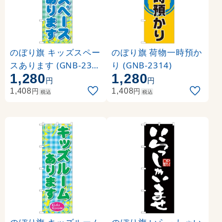
のぼり旗 キッズスペー
のぼり旗 荷物一時預か
スあります (GNB-230
り (GNB-2314)
1,280
1,280
8)
円
円
円
円
1,408
1,408
税込
税込