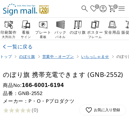
0
0
印刷製作
看板
プレート
バック
のぼり旗
ポスター
安全用品
販
大判出力
サイン
看板
パネル
フレーム
一覧に戻る
トップ
のぼり旗
営業中・オープン
いらっしゃませ
のぼり旗
のぼり旗 携帯充電できます (GNB-2552)
商品No:
166-6001-6194
品番：
GNB-2552
メーカー：P・O・Pプロダクツ
(0
)
お気に入り登録