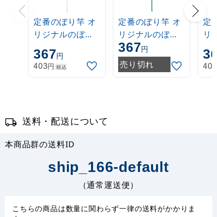
定番のぼり竿 オ
定番のぼり竿 オ
定
リジナルのぼり
リジナルのぼり
リ
367
ポール 1.6～3m
ポール 1.6～3m
ポー
円
367
3
円
伸縮式 白
伸縮式 緑
伸
売り切れ
円
403
40
税込
(30537***)
(30537GRN)
(3
送料・配送について
本商品群の送料ID
ship_166-default
（通常運送便）
こちらの商品は数量に関わらず一律の送料がかかりま