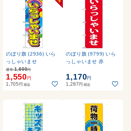
%
のぼり旗 (2936) いら
のぼり旗 (9799) いら
っしゃいませ
っしゃいませ 赤
1,600
通常:
円
1,550
1,170
円
円
円
円
1,705
1,287
税込
税込