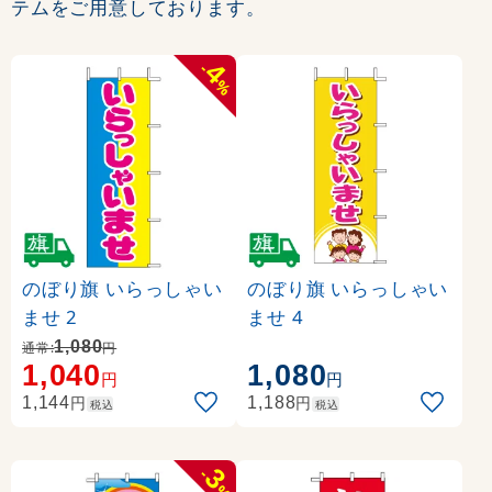
テムをご用意しております。
4
-
%
のぼり旗 いらっしゃい
のぼり旗 いらっしゃい
ませ 2
ませ 4
1,080
通常:
円
1,040
1,080
円
円
円
円
1,144
1,188
税込
税込
3
-