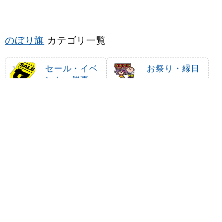
のぼり旗
カテゴリ一覧
セール・イベ
お祭り・縁日
ント・催事
営業中・オー
ランチ・定食
プン
・お食事処
お弁当・お惣
ラーメン・中
菜・おにぎり
華料理
そば・うどん
居酒屋・各種
宴会