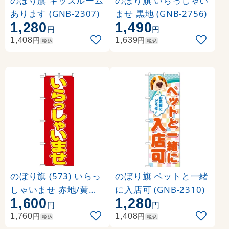
のぼり旗 キッズルーム
のぼり旗 いらっしゃい
あります (GNB-2307)
ませ 黒地 (GNB-2756)
1,280
1,490
円
円
円
円
1,408
1,639
税込
税込
のぼり旗 (573) いらっ
のぼり旗 ペットと一緒
しゃいませ 赤地/黄色
に入店可 (GNB-2310)
1,600
1,280
文字
円
円
円
円
1,760
1,408
税込
税込