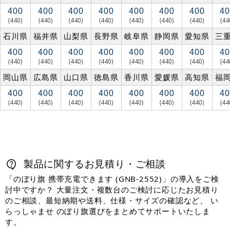
400
400
400
400
400
400
400
40
(440)
(440)
(440)
(440)
(440)
(440)
(440)
(44
石川県
福井県
山梨県
長野県
岐阜県
静岡県
愛知県
三
400
400
400
400
400
400
400
40
(440)
(440)
(440)
(440)
(440)
(440)
(440)
(44
岡山県
広島県
山口県
徳島県
香川県
愛媛県
高知県
福
400
400
400
400
400
400
400
40
(440)
(440)
(440)
(440)
(440)
(440)
(440)
(44
製品に関するお見積り・ご相談
「のぼり旗 携帯充電できます (GNB-2552)」の導入をご検
討中ですか？ 大量注文・複数台のご検討に応じたお見積り
のご相談、最短納期や送料、仕様・サイズの確認など、 い
らっしゃませ のぼり旗選びをまとめてサポートいたしま
す。