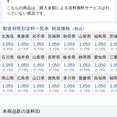
す。
こちらの商品は、購入金額による送料無料サービスは行
っていない商品です。
都道府県別送料一覧表
税抜価格
（税込）
北海道
青森県
岩手県
宮城県
秋田県
山形県
福島県
茨
3,050
1,050
1,050
1,050
1,050
1,050
1,050
1,0
(3,355)
(1,155)
(1,155)
(1,155)
(1,155)
(1,155)
(1,155)
(1,1
石川県
福井県
山梨県
長野県
岐阜県
静岡県
愛知県
三
1,050
1,050
1,050
1,050
1,050
1,050
1,050
1,0
(1,155)
(1,155)
(1,155)
(1,155)
(1,155)
(1,155)
(1,155)
(1,1
岡山県
広島県
山口県
徳島県
香川県
愛媛県
高知県
福
1,050
1,050
1,050
1,050
1,050
1,050
1,050
1,0
(1,155)
(1,155)
(1,155)
(1,155)
(1,155)
(1,155)
(1,155)
(1,1
本商品群の送料ID