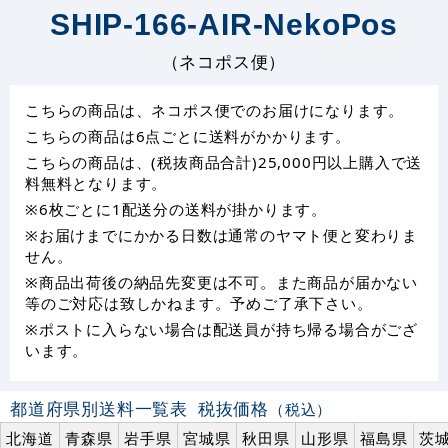
SHIP-166-AIR-NekoPos
（ネコポス便）
こちらの商品は、ネコポス便でのお届けになります。
こちらの商品は6点ごとに送料がかかります。
こちらの商品は、(税抜商品合計)25,000円以上購入で送
料無料となります。
※6枚ごとに1配送分の送料が掛かります。
※お届けまでにかかる日数は通常のヤマト便と変わりま
せん。
※商品出荷後の納品先変更は不可。また商品が届かない
等のご対応は致しかねます。予めご了承下さい。
※ポストに入らない場合は配送員が持ち帰る場合がござ
います。
都道府県別送料一覧表
税抜価格
（税込）
北海道
青森県
岩手県
宮城県
秋田県
山形県
福島県
茨