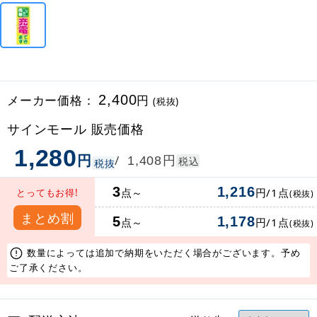
メーカー価格：
2,400
円
(税抜)
サインモール 販売価格
1,280
円
円
/
1,408
税込
税抜
3
1,216
点～
円/1点
とってもお得!
(税抜)
まとめ割
5
1,178
点～
円/1点
(税抜)
数量によっては追加で納期をいただく場合がございます。予め
ご了承ください。