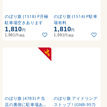
のぼり旗 (1518) P月極
のぼり旗 (1514) P駐車
駐車場空きあります
場有料
1,810
1,810
円
円
円
円
1,991
1,991
税込
税込
3
-
%
のぼり旗 (4783) P 当
のぼり旗 アイドリング
店の裏側に駐車場あり
ストップ ! (GNB-957)