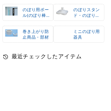
のぼり用ポー
のぼりスタン
ル(のぼり棒・
ド・のぼり立
竿)
て台
巻き上がり防
ミニのぼり用
止商品・部材
器具
最近チェックしたアイテム
のぼり旗 広々駐
車スペース
(GNB-2313)