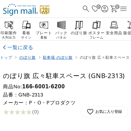
0
0
印刷製作
看板
プレート
バック
のぼり旗
ポスター
安全用品
販
大判出力
サイン
看板
パネル
フレーム
一覧に戻る
トップ
のぼり旗
駐車場 のぼり旗
のぼり旗 広々駐車スペース (G
のぼり旗 広々駐車スペース (GNB-2313)
商品No:
166-6001-6200
品番：
GNB-2313
メーカー：P・O・Pプロダクツ
(0
)
お気に入り登録