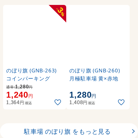
3
-
%
のぼり旗 (GNB-263)
のぼり旗 (GNB-260)
コインパーキング
月極駐車場 黄×赤地
1,280
通常:
円
1,240
1,280
円
円
円
円
1,364
1,408
税込
税込
駐車場 のぼり旗 をもっと見る