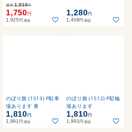
ます
1,810
通常:
円
1,750
1,280
円
円
円
円
1,925
1,408
税込
税込
のぼり旗 (1513) P駐車
のぼり旗 (1512) P駐輪
場あります 黄
場あります
1,810
1,810
円
円
円
円
1,991
1,991
税込
税込