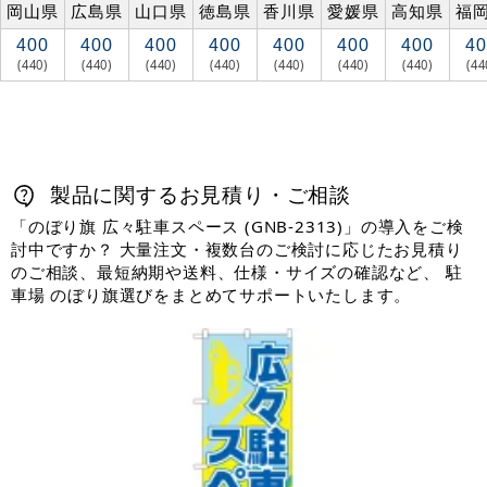
岡山県
広島県
山口県
徳島県
香川県
愛媛県
高知県
福
400
400
400
400
400
400
400
40
(440)
(440)
(440)
(440)
(440)
(440)
(440)
(44
製品に関するお見積り・ご相談
「のぼり旗 広々駐車スペース (GNB-2313)」の導入をご検
討中ですか？ 大量注文・複数台のご検討に応じたお見積り
のご相談、最短納期や送料、仕様・サイズの確認など、 駐
車場 のぼり旗選びをまとめてサポートいたします。