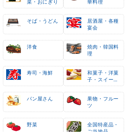
菜・おにぎり
華料理
そば・うどん
居酒屋・各種
宴会
洋食
焼肉・韓国料
理
寿司・海鮮
和菓子・洋菓
子・スイーツ
・アイス
パン屋さん
果物・フルー
ツ
野菜
全国特産品・
ご当地品