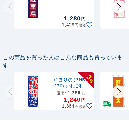
定番のぼり竿 オリジナルのぼりポール
1.6～3m 伸縮式 水色 (30537SBL)
1,280
円
円
1,408
税込
367
円
税抜
403
円
税込
カゴへ
定番のぼり竿 オリジナルのぼりポール
この商品を買った人はこんな商品も買っていま
1.6～3m 伸縮式 黒 (30537BLK)
す
367
円
3
-
税抜
のぼり旗 (GNB-
%
403
円
税込
カゴへ
270) お札ご利用
できます。
1,280
通常:
円
1,240
円
注水型マルチのぼりスタンド 20L
円
1,364
税込
2,320
円
税抜
2,552
円
税込