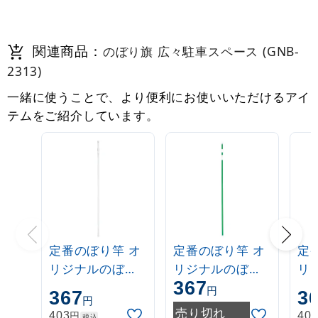
関連商品：
のぼり旗 広々駐車スペース (GNB-
2313)
一緒に使うことで、より便利にお使いいただけるアイ
テムをご紹介しています。
定番のぼり竿 オ
定番のぼり竿 オ
定
リジナルのぼり
リジナルのぼり
リ
367
ポール 1.6～3m
ポール 1.6～3m
ポー
円
367
3
円
伸縮式 白
伸縮式 緑
伸
売り切れ
円
403
40
税込