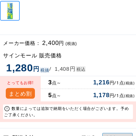
メーカー価格：
2,400
円
(税抜)
サインモール 販売価格
1,280
円
円
/
1,408
税込
税抜
3
1,216
点～
円/1点
とってもお得!
(税抜)
まとめ割
5
1,178
点～
円/1点
(税抜)
数量によっては追加で納期をいただく場合がございます。予め
ご了承ください。