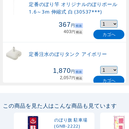
定番のぼり竿 オリジナルのぼりポール
1.6～3m 伸縮式 白 (30537***)
367
円
税抜
403
円
税込
カゴへ
定番注水のぼりタンク アイボリー
1,870
円
税抜
2,057
円
税込
カゴへ
定番のぼり竿 オリジナルのぼりポール
1.6～3m 伸縮式 緑 (30537GRN)
この商品を見た人はこんな商品も見ています
367
円
税抜
購入不可
のぼり旗 駐車場
売り切れ中
(GNB-2222)