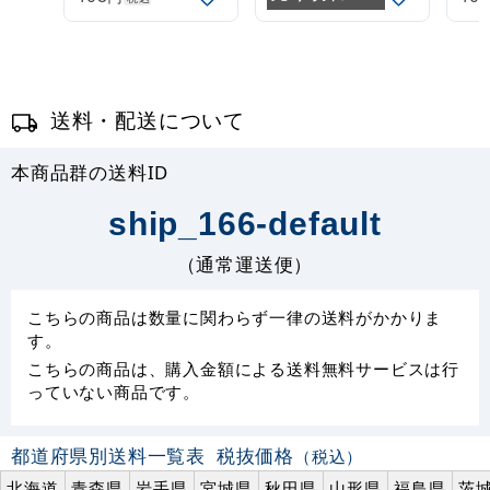
(30537***)
(30537GRN)
(3
送料・配送について
本商品群の送料ID
ship_166-default
（通常運送便）
こちらの商品は数量に関わらず一律の送料がかかりま
す。
こちらの商品は、購入金額による送料無料サービスは行
っていない商品です。
都道府県別送料一覧表
税抜価格
（税込）
北海道
青森県
岩手県
宮城県
秋田県
山形県
福島県
茨