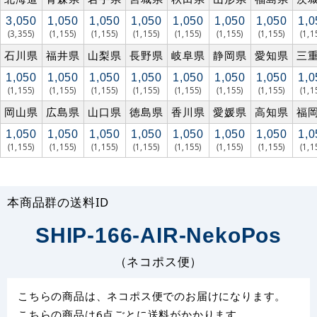
3,050
1,050
1,050
1,050
1,050
1,050
1,050
1,0
(3,355)
(1,155)
(1,155)
(1,155)
(1,155)
(1,155)
(1,155)
(1,1
石川県
福井県
山梨県
長野県
岐阜県
静岡県
愛知県
三
1,050
1,050
1,050
1,050
1,050
1,050
1,050
1,0
(1,155)
(1,155)
(1,155)
(1,155)
(1,155)
(1,155)
(1,155)
(1,1
岡山県
広島県
山口県
徳島県
香川県
愛媛県
高知県
福
1,050
1,050
1,050
1,050
1,050
1,050
1,050
1,0
(1,155)
(1,155)
(1,155)
(1,155)
(1,155)
(1,155)
(1,155)
(1,1
本商品群の送料ID
SHIP-166-AIR-NekoPos
（ネコポス便）
こちらの商品は、ネコポス便でのお届けになります。
こちらの商品は6点ごとに送料がかかります。