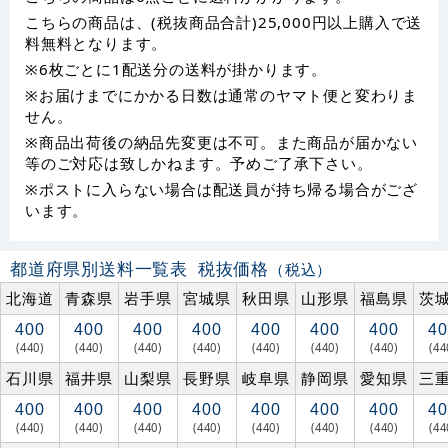
こちらの商品は、(税抜商品合計)25,000円以上購入で送
料無料となります。
※6枚ごとに1配送分の送料が掛かります。
※お届けまでにかかる日数は通常のヤマト便と変わりま
せん。
※商品出荷後の納品先変更は不可。また商品が届かない
等のご対応は致しかねます。予めご了承下さい。
※ポストに入らない場合は配送員が持ち帰る場合がござ
います。
都道府県別送料一覧表
税抜価格
（税込）
北海道
青森県
岩手県
宮城県
秋田県
山形県
福島県
茨
400
400
400
400
400
400
400
40
(440)
(440)
(440)
(440)
(440)
(440)
(440)
(44
石川県
福井県
山梨県
長野県
岐阜県
静岡県
愛知県
三
400
400
400
400
400
400
400
40
(440)
(440)
(440)
(440)
(440)
(440)
(440)
(44