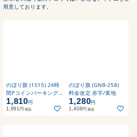
用意しております。
のぼり旗 (1515) 24時
のぼり旗 (GNB-258)
間Pコインパーキング
料金改定 赤字/黄地
1,810
1,280
時間貸し駐車場
円
円
円
円
1,991
1,408
税込
税込