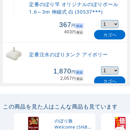
定番のぼり竿 オリジナルのぼりポール
1.6～3m 伸縮式 白 (30537***)
367
円
税抜
403
円
税込
カゴへ
定番注水のぼりタンク アイボリー
1,870
円
税抜
2,057
円
税込
カゴへ
定番のぼり竿 オリジナルのぼりポール
1.6～3m 伸縮式 緑 (30537GRN)
この商品を見た人はこんな商品も見ています
367
円
税抜
購入不可
のぼり旗
売り切れ中
Welcome (SNB-