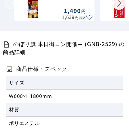
2375)
定番のぼり竿 オリジナルのぼりポール
1,490
円
1.6～3m 伸縮式 水色 (30537SBL)
円
1,639
税込
367
円
税抜
403
円
税込
カゴへ
のぼり旗 本日街コン開催中 (GNB-2529) の
商品詳細
定番のぼり竿 オリジナルのぼりポール
1.6～3m 伸縮式 黒 (30537BLK)
商品仕様・スペック
367
円
税抜
403
円
サイズ
税込
カゴへ
W600×H1800mm
注水型マルチのぼりスタンド 20L
材質
2,320
円
税抜
ポリエステル
2,552
円
税込