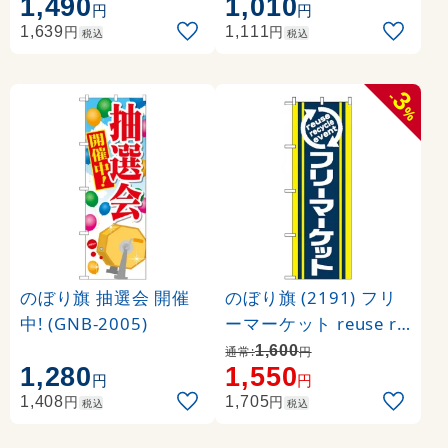
1,490
1,010
円
円
円
円
1,639
1,111
税込
税込
3
-
%
のぼり旗 抽選会 開催
のぼり旗 (2191) フリ
中! (GNB-2005)
ーマーケット reuse re
cycle event
1,600
通常:
円
1,280
1,550
円
円
円
円
1,408
1,705
税込
税込