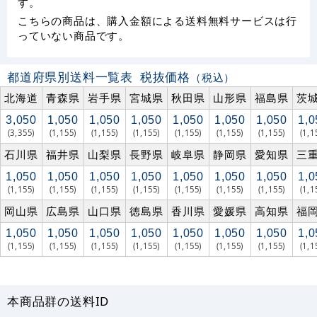
す。
こちらの商品は、購入金額による送料無料サービスは行
っていない商品です。
都道府県別送料一覧表
税抜価格
（税込）
北海道
青森県
岩手県
宮城県
秋田県
山形県
福島県
茨
3,050
1,050
1,050
1,050
1,050
1,050
1,050
1,0
(3,355)
(1,155)
(1,155)
(1,155)
(1,155)
(1,155)
(1,155)
(1,1
石川県
福井県
山梨県
長野県
岐阜県
静岡県
愛知県
三
1,050
1,050
1,050
1,050
1,050
1,050
1,050
1,0
(1,155)
(1,155)
(1,155)
(1,155)
(1,155)
(1,155)
(1,155)
(1,1
岡山県
広島県
山口県
徳島県
香川県
愛媛県
高知県
福
1,050
1,050
1,050
1,050
1,050
1,050
1,050
1,0
(1,155)
(1,155)
(1,155)
(1,155)
(1,155)
(1,155)
(1,155)
(1,1
本商品群の送料ID