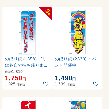
3
-
%
のぼり旗 (1358) ゴミ
のぼり旗 (2839) イベ
は各自で持ち帰りまし
ント開催中
ょう
1,810
通常:
円
1,750
1,490
円
円
円
円
1,925
1,639
税込
税込