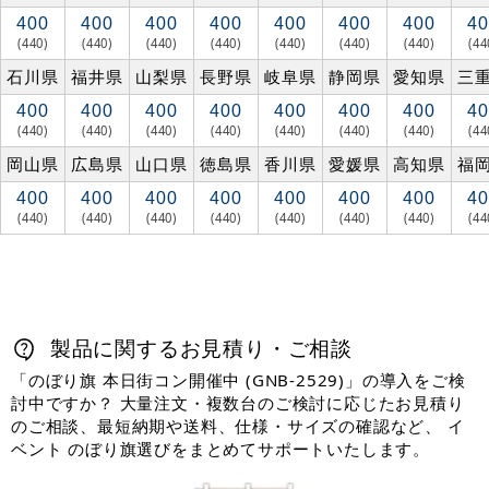
400
400
400
400
400
400
400
40
(440)
(440)
(440)
(440)
(440)
(440)
(440)
(44
石川県
福井県
山梨県
長野県
岐阜県
静岡県
愛知県
三
400
400
400
400
400
400
400
40
(440)
(440)
(440)
(440)
(440)
(440)
(440)
(44
岡山県
広島県
山口県
徳島県
香川県
愛媛県
高知県
福
400
400
400
400
400
400
400
40
(440)
(440)
(440)
(440)
(440)
(440)
(440)
(44
製品に関するお見積り・ご相談
「のぼり旗 本日街コン開催中 (GNB-2529)」の導入をご検
討中ですか？ 大量注文・複数台のご検討に応じたお見積り
のご相談、最短納期や送料、仕様・サイズの確認など、 イ
ベント のぼり旗選びをまとめてサポートいたします。