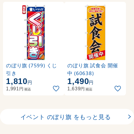
のぼり旗 (7599) くじ
のぼり旗 試食会 開催
引き
中 (60638)
1,810
1,490
円
円
円
円
1,991
1,639
税込
税込
イベント のぼり旗 をもっと見る