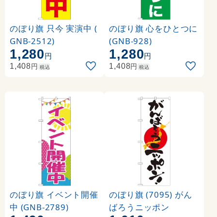
のぼり旗 只今 実演中 (
のぼり旗 心をひとつに
GNB-2512)
(GNB-928)
1,280
1,280
円
円
円
円
1,408
1,408
税込
税込
のぼり旗 イベント開催
のぼり旗 (7095) がん
中 (GNB-2789)
ばろうニッポン