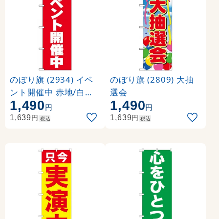
のぼり旗 (2934) イベ
のぼり旗 (2809) 大抽
ント開催中 赤地/白文
選会
1,490
1,490
字
円
円
円
円
1,639
1,639
税込
税込