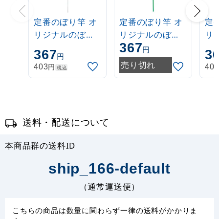
定番のぼり竿 オ
定番のぼり竿 オ
定
リジナルのぼり
リジナルのぼり
リ
367
ポール 1.6～3m
ポール 1.6～3m
ポー
円
367
3
円
伸縮式 白
伸縮式 緑
伸
売り切れ
円
403
40
税込
(30537***)
(30537GRN)
(3
送料・配送について
本商品群の送料ID
ship_166-default
（通常運送便）
こちらの商品は数量に関わらず一律の送料がかかりま