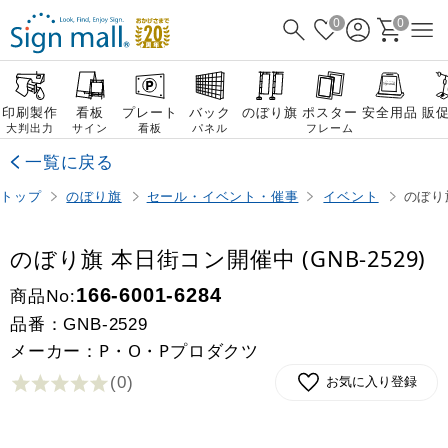
0
0
印刷製作
看板
プレート
バック
のぼり旗
ポスター
安全用品
販
大判出力
サイン
看板
パネル
フレーム
一覧に戻る
トップ
のぼり旗
セール・イベント・催事
イベント
のぼり旗
のぼり旗 本日街コン開催中 (GNB-2529)
商品No:
166-6001-6284
品番：
GNB-2529
メーカー：P・O・Pプロダクツ
(0
)
お気に入り登録