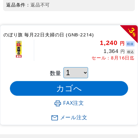
返品条件：
返品不可
3
-
%
のぼり旗 毎月22日夫婦の日 (GNB-2214)
1,240
円
税抜
1,364
円
税込
セール：8月16日迄
数量
FAX注文
メール注文