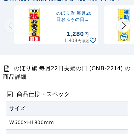
367
円
税抜
購入不可
のぼり旗 毎月26
売り切れ中
日おふろの日
(GNB-2215)
定番のぼり竿 オリジナルのぼりポール
1,280
円
1.6～3m 伸縮式 水色 (30537SBL)
円
1,408
税込
367
円
税抜
403
円
税込
カゴへ
のぼり旗 毎月22日夫婦の日 (GNB-2214) の
商品詳細
定番のぼり竿 オリジナルのぼりポール
1.6～3m 伸縮式 黒 (30537BLK)
商品仕様・スペック
367
円
税抜
403
円
サイズ
税込
カゴへ
W600×H1800mm
注水型マルチのぼりスタンド 20L