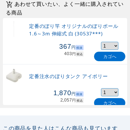
あわせて買いたい、よく一緒に購入されてい
る商品
定番のぼり竿 オリジナルのぼりポール
1.6～3m 伸縮式 白 (30537***)
367
円
税抜
403
円
税込
カゴへ
定番注水のぼりタンク アイボリー
1,870
円
税抜
2,057
円
税込
カゴへ
定番のぼり竿 オリジナルのぼりポール
1.6～3m 伸縮式 緑 (30537GRN)
この商品を見た人はこんな商品も見ています