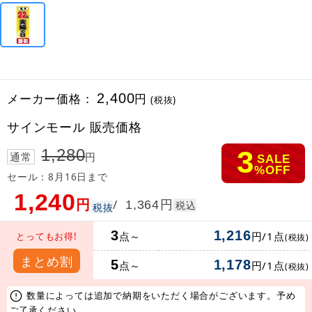
メーカー価格：
2,400
円
(税抜)
サインモール 販売価格
3
1,280
通常
円
SALE
%OFF
セール：8月16日まで
1,240
円
円
/
1,364
税込
税抜
3
1,216
点～
円/1点
とってもお得!
(税抜)
まとめ割
5
1,178
点～
円/1点
(税抜)
数量によっては追加で納期をいただく場合がございます。予め
ご了承ください。