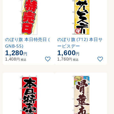
のぼり旗 本日特売日 (
のぼり旗 (712) 本日サ
GNB-55)
ービスデー
1,280
1,600
円
円
円
円
1,408
1,760
税込
税込