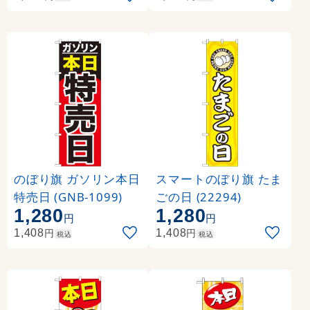
のぼり旗 ガソリン本日
スマートのぼり旗 たま
特売日 (GNB-1099)
ごの日 (22294)
1,280
1,280
円
円
円
円
1,408
1,408
税込
税込