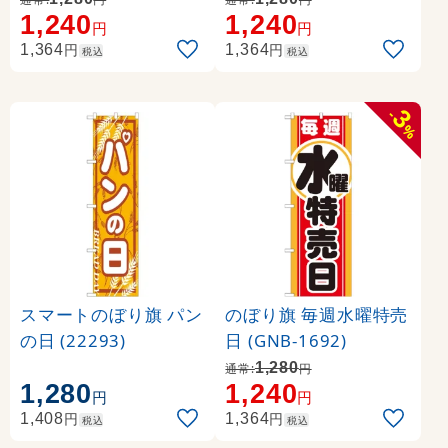
1,240
1,240
円
円
円
円
1,364
1,364
税込
税込
3
-
%
スマートのぼり旗 パン
のぼり旗 毎週水曜特売
の日 (22293)
日 (GNB-1692)
1,280
通常:
円
1,280
1,240
円
円
円
円
1,408
1,364
税込
税込