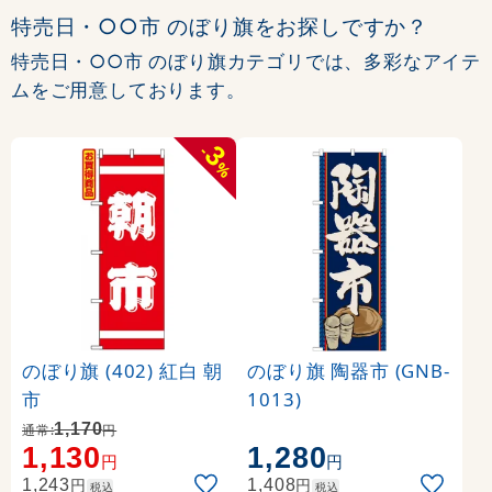
特売日・○○市 のぼり旗をお探しですか？
特売日・○○市 のぼり旗カテゴリでは、多彩なアイテ
ムをご用意しております。
3
-
%
のぼり旗 (402) 紅白 朝
のぼり旗 陶器市 (GNB-
市
1013)
1,170
通常:
円
1,130
1,280
円
円
円
円
1,243
1,408
税込
税込