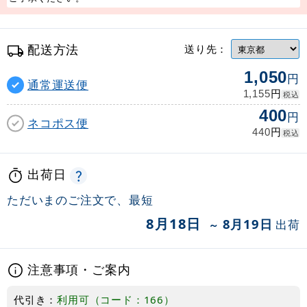
配送方法
送り先：
1,050
円
通常運送便
円
1,155
税込
400
円
ネコポス便
円
440
税込
出荷日
ただいまのご注文で、最短
8月18日
8月19日
出荷
～
注意事項・ご案内
代引き：
利用可（コード：166）