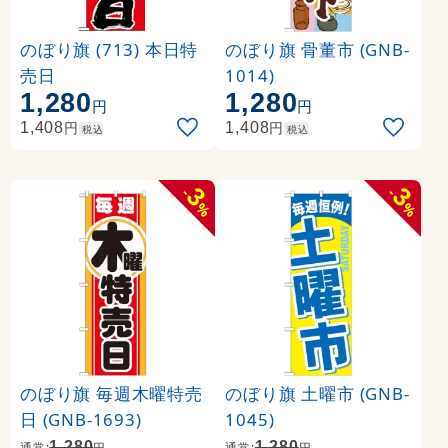
のぼり旗 (713) 本日特
のぼり旗 骨董市 (GNB-
売日
1014)
1,280
1,280
円
円
円
円
1,408
1,408
税込
税込
3
3
-
-
%
%
のぼり旗 毎週木曜特売
のぼり旗 土曜市 (GNB-
日 (GNB-1693)
1045)
1,280
1,280
通常:
円
通常:
円