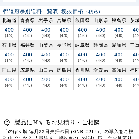
都道府県別送料一覧表
税抜価格
（税込）
北海道
青森県
岩手県
宮城県
秋田県
山形県
福島県
茨
400
400
400
400
400
400
400
40
(440)
(440)
(440)
(440)
(440)
(440)
(440)
(44
石川県
福井県
山梨県
長野県
岐阜県
静岡県
愛知県
三
400
400
400
400
400
400
400
40
(440)
(440)
(440)
(440)
(440)
(440)
(440)
(44
岡山県
広島県
山口県
徳島県
香川県
愛媛県
高知県
福
400
400
400
400
400
400
400
40
(440)
(440)
(440)
(440)
(440)
(440)
(440)
(44
製品に関するお見積り・ご相談
「のぼり旗 毎月22日夫婦の日 (GNB-2214)」の導入をご検
討中ですか？ 大量注文・複数台のご検討に応じたお見積り