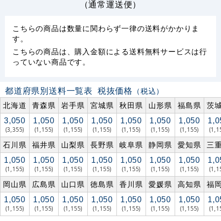
（通常運送便）
こちらの商品は数量に関わらず一律の送料がかかりま
す。
こちらの商品は、購入金額による送料無料サービスは行
っていない商品です。
都道府県別送料一覧表
税抜価格
（税込）
北海道
青森県
岩手県
宮城県
秋田県
山形県
福島県
茨
3,050
1,050
1,050
1,050
1,050
1,050
1,050
1,0
(3,355)
(1,155)
(1,155)
(1,155)
(1,155)
(1,155)
(1,155)
(1,1
石川県
福井県
山梨県
長野県
岐阜県
静岡県
愛知県
三
1,050
1,050
1,050
1,050
1,050
1,050
1,050
1,0
(1,155)
(1,155)
(1,155)
(1,155)
(1,155)
(1,155)
(1,155)
(1,1
岡山県
広島県
山口県
徳島県
香川県
愛媛県
高知県
福
1,050
1,050
1,050
1,050
1,050
1,050
1,050
1,0
(1,155)
(1,155)
(1,155)
(1,155)
(1,155)
(1,155)
(1,155)
(1,1