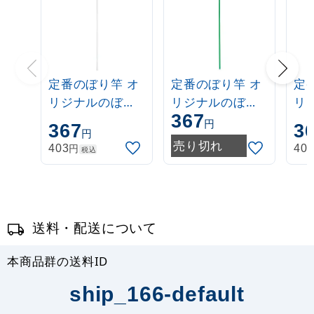
定番のぼり竿 オ
定番のぼり竿 オ
定
リジナルのぼり
リジナルのぼり
リ
367
ポール 1.6～3m
ポール 1.6～3m
ポー
円
367
3
円
伸縮式 白
伸縮式 緑
伸
売り切れ
円
403
40
税込
(30537***)
(30537GRN)
(3
送料・配送について
本商品群の送料ID
ship_166-default