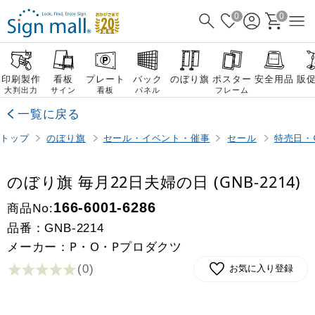
0
0
印刷製作
看板
プレート
バック
のぼり旗
ポスター
安全用品
販
大判出力
サイン
看板
パネル
フレーム
一覧に戻る
トップ
のぼり旗
セール・イベント・催事
セール
特売日・
のぼり旗 毎月22日夫婦の日 (GNB-2214)
商品No:
166-6001-6286
品番：
GNB-2214
メーカー：P・O・Pプロダクツ
(0
)
お気に入り登録