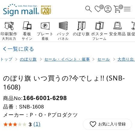
0
0
印刷製作
看板
プレート
バック
のぼり旗
ポスター
安全用品
販
大判出力
サイン
看板
パネル
フレーム
一覧に戻る
トップ
のぼり旗
セール・イベント・催事
セール
大売り出
のぼり旗 いつ買うの?今でしょ!! (SNB-
1608)
商品No:
166-6001-6298
品番：
SNB-1608
メーカー：P・O・Pプロダクツ
(1)
3
お気に入り登録