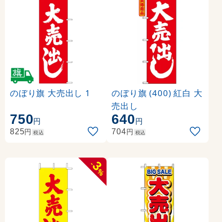
のぼり旗 大売出し 1
のぼり旗 (400) 紅白 大
売出し
750
640
円
円
円
円
825
704
税込
税込
3
-
%