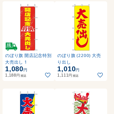
のぼり旗 開店記念特別
のぼり旗 (2200) 大売
大売出し 1
り出し
1,080
1,010
円
円
円
円
1,188
1,111
税込
税込