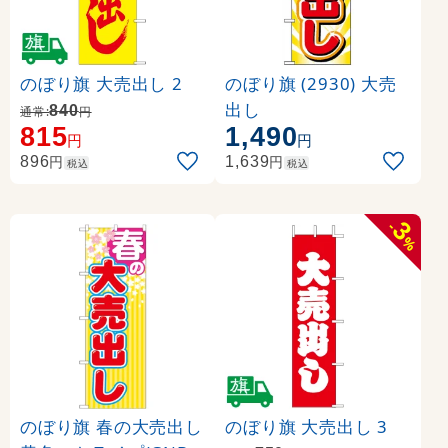
のぼり旗 大売出し 2
のぼり旗 (2930) 大売
出し
840
通常:
円
815
1,490
円
円
円
円
896
1,639
税込
税込
3
-
%
のぼり旗 春の大売出し
のぼり旗 大売出し 3