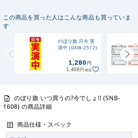
定番のぼり竿 オリジナルのぼりポール
この商品を買った人はこんな商品も買っていま
1.6～3m 伸縮式 黒 (30537BLK)
す
367
円
税抜
のぼり旗 只今 実
403
円
税込
カゴへ
演中 (GNB-2512)
1,280
円
注水型マルチのぼりスタンド 20L
円
1,408
税込
2,320
円
税抜
2,552
円
税込
カゴへ
のぼり旗 いつ買うの?今でしょ!! (SNB-
1608) の商品詳細
商品仕様・スペック