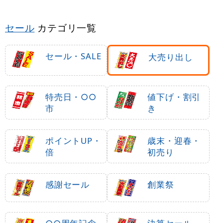
セール
カテゴリ一覧
セール・SALE
大売り出し
特売日・○○
値下げ・割引
市
き
ポイントUP・
歳末・迎春・
倍
初売り
感謝セール
創業祭