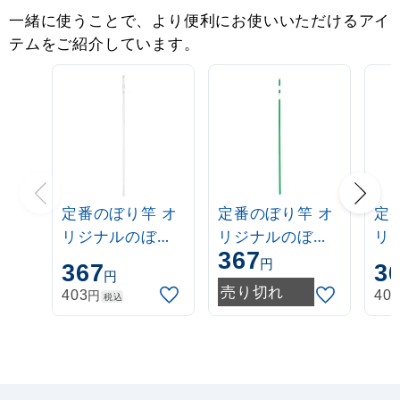
一緒に使うことで、より便利にお使いいただけるアイ
テムをご紹介しています。
定番のぼり竿 オ
定番のぼり竿 オ
定
リジナルのぼり
リジナルのぼり
リ
367
ポール 1.6～3m
ポール 1.6～3m
ポー
円
367
3
円
伸縮式 白
伸縮式 緑
伸
売り切れ
円
403
40
税込
(30537***)
(30537GRN)
(3