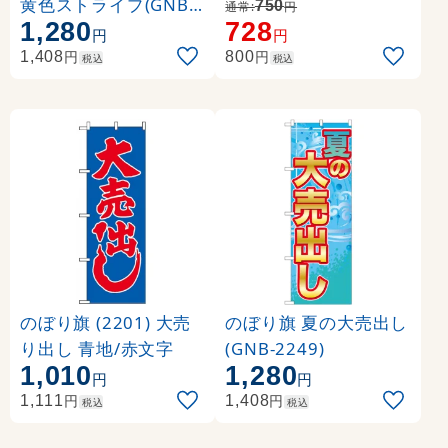
黄色ストライプ(GNB-2
750
通常:
円
1,280
728
252)
円
円
円
円
1,408
800
税込
税込
のぼり旗 (2201) 大売
のぼり旗 夏の大売出し
り出し 青地/赤文字
(GNB-2249)
1,010
1,280
円
円
円
円
1,111
1,408
税込
税込