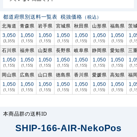
都道府県別送料一覧表
税抜価格
（税込）
北海道
青森県
岩手県
宮城県
秋田県
山形県
福島県
茨
3,050
1,050
1,050
1,050
1,050
1,050
1,050
1,0
(3,355)
(1,155)
(1,155)
(1,155)
(1,155)
(1,155)
(1,155)
(1,1
石川県
福井県
山梨県
長野県
岐阜県
静岡県
愛知県
三
1,050
1,050
1,050
1,050
1,050
1,050
1,050
1,0
(1,155)
(1,155)
(1,155)
(1,155)
(1,155)
(1,155)
(1,155)
(1,1
岡山県
広島県
山口県
徳島県
香川県
愛媛県
高知県
福
1,050
1,050
1,050
1,050
1,050
1,050
1,050
1,0
(1,155)
(1,155)
(1,155)
(1,155)
(1,155)
(1,155)
(1,155)
(1,1
本商品群の送料ID
SHIP-166-AIR-NekoPos