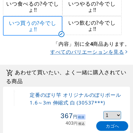
いつ食べるの?今でし
いつやるの?今でし
ょ!!
ょ!!
いつ飲むの?今でし
いつ買うの?今でし
ょ!!
ょ!!
「内容」別に全
商品あります。
4
すべてのバリエーションを見る
あわせて買いたい、よく一緒に購入されてい
る商品
定番のぼり竿 オリジナルのぼりポール
1.6～3m 伸縮式 白 (30537***)
367
円
税抜
403
円
税込
カゴへ