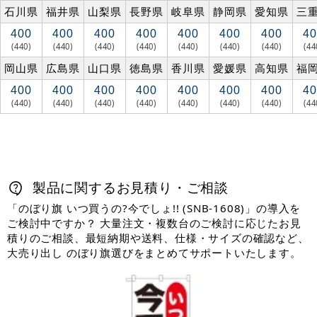
石川県
福井県
山梨県
長野県
岐阜県
静岡県
愛知県
三
400
400
400
400
400
400
400
40
(440)
(440)
(440)
(440)
(440)
(440)
(440)
(44
岡山県
広島県
山口県
徳島県
香川県
愛媛県
高知県
福
400
400
400
400
400
400
400
40
(440)
(440)
(440)
(440)
(440)
(440)
(440)
(44
製品に関するお見積り・ご相談
「のぼり旗 いつ買うの?今でしょ!! (SNB-1608)」の導入を
ご検討中ですか？ 大量注文・複数台のご検討に応じたお見
積りのご相談、最短納期や送料、仕様・サイズの確認など、
大売り出し のぼり旗選びをまとめてサポートいたします。