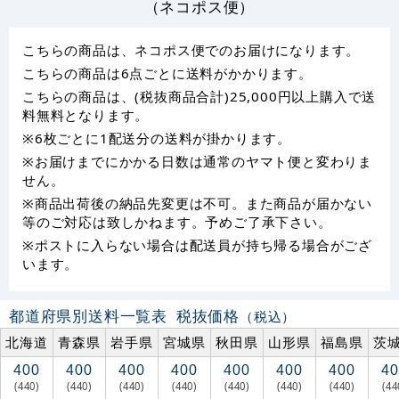
（ネコポス便）
こちらの商品は、ネコポス便でのお届けになります。
こちらの商品は6点ごとに送料がかかります。
こちらの商品は、(税抜商品合計)25,000円以上購入で送
料無料となります。
※6枚ごとに1配送分の送料が掛かります。
※お届けまでにかかる日数は通常のヤマト便と変わりま
せん。
※商品出荷後の納品先変更は不可。また商品が届かない
等のご対応は致しかねます。予めご了承下さい。
※ポストに入らない場合は配送員が持ち帰る場合がござ
います。
都道府県別送料一覧表
税抜価格
（税込）
北海道
青森県
岩手県
宮城県
秋田県
山形県
福島県
茨
400
400
400
400
400
400
400
40
(440)
(440)
(440)
(440)
(440)
(440)
(440)
(44