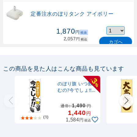
定番注水のぼりタンク アイボリー
1,870
円
税抜
2,057
円
税込
カゴへ
定番のぼり竿 オリジナルのぼりポール
1.6～3m 伸縮式 緑 (30537GRN)
この商品を見た人はこんな商品も見ています
367
円
税抜
3
-
購入不可
のぼり旗 いつ飲
%
売り切れ中
むの?今でしょ!!
(SNB-1321)
定番のぼり竿 オリジナルのぼりポール
1,490
通常:
円
1.6～3m 伸縮式 水色 (30537SBL)
1,440
円
(1)
円
1,584
税込
367
円
税抜
403
円
税込
カゴへ