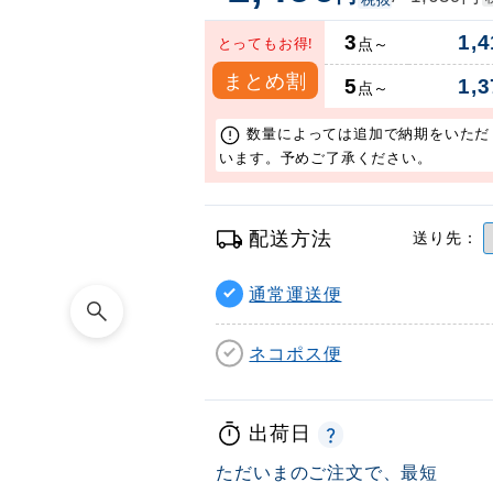
3
1,4
とってもお得!
点～
まとめ割
5
1,3
点～
数量によっては追加で納期をいただ
います。予めご了承ください。
配送方法
送り先：
通常運送便
ネコポス便
出荷日
ただいまのご注文で、最短