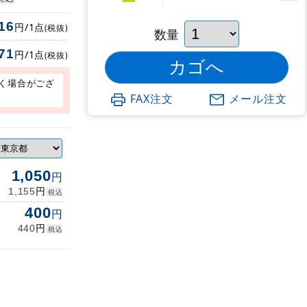
16
円/1点
(税抜)
数量
71
円/1点
(税抜)
く場合がござ
FAX注文
メール注文
1,050
円
円
1,155
税込
400
円
円
440
税込