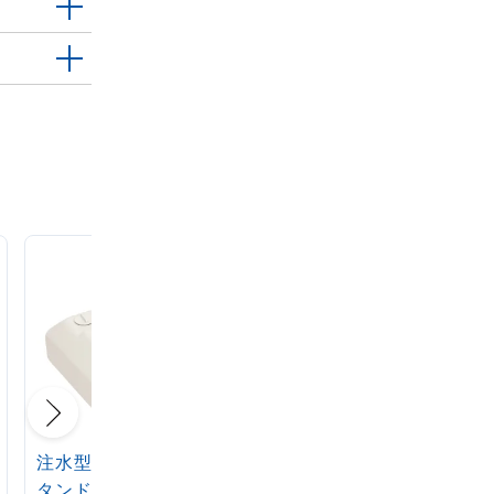
注水型マルチのぼりス
定番注水のぼりタンク
タンド 20L
アイボリー