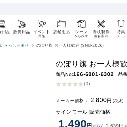
全用品
販促用品
イベント
店舗用品
シーン
看板製作
特集
用品
から探す
総合案内
ページ
いらっしゃませ
のぼり旗 お一人様歓迎 (SNB-2026)
のぼり旗 お一人様歓迎 
品
商品No:
166-6001-6302
(0
)
2,800
メーカー価格：
円
(税抜)
サインモール 販売価格
1,490
円
円
/
1,639
税抜