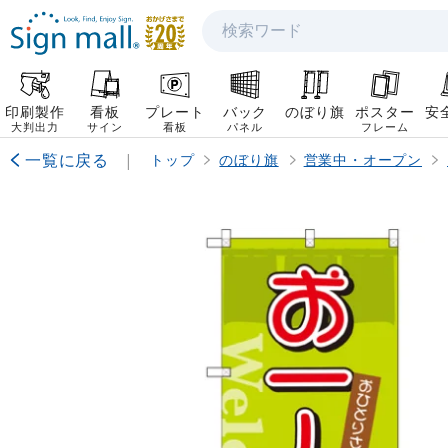
検索
印刷製作
看板
プレート
バック
のぼり旗
ポスター
安
大判出力
サイン
看板
パネル
フレーム
一覧に戻る
|
トップ
のぼり旗
営業中・オープン