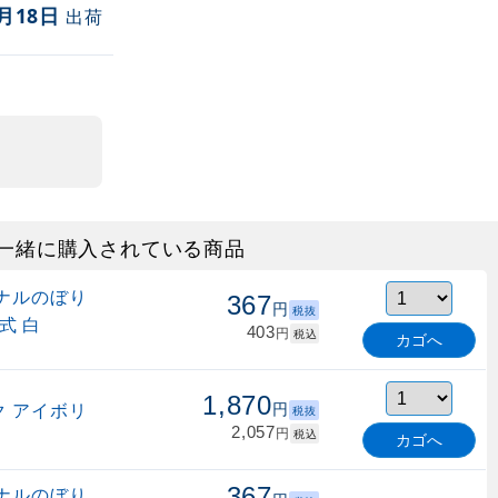
月18日
出荷
一緒に購入されている商品
ナルのぼり
367
円
税抜
式 白
403
円
税込
カゴへ
1,870
 アイボリ
円
税抜
2,057
円
税込
カゴへ
367
ナルのぼり