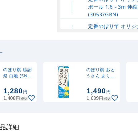
ポール 1.6～3m 伸縮
(30537GRN)
定番のぼり竿 オリジ
ポール 1.6～3m 伸
(30537SBL)
す
定番のぼり竿 オリジ
ポール 1.6～3m 伸縮
(30537BLK)
のぼり旗 感謝
のぼり旗 おと
祭 白地 (SNB-
うさん ありが
1183)
とう (60129)
注水型マルチのぼり
1,280
1,490
円
円
20L
円
円
1,408
1,639
税込
税込
商品詳細