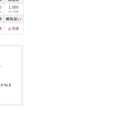
0
1,050
)
(1,155)
県
離島扱い
積
お見積
す。
しかねま