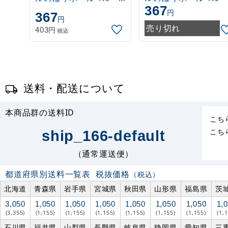
367
3m 伸縮式 白
3m 伸縮式 緑
円
367
円
(30537***)
(30537GRN)
売り切れ
円
403
税込
送料・配送について
本商品群の送料ID
こち
こち
ship_166-default
（通常運送便）
都道府県別送料一覧表
税抜価格
（税込）
北海道
青森県
岩手県
宮城県
秋田県
山形県
福島県
茨
3,050
1,050
1,050
1,050
1,050
1,050
1,050
1,
(3,355)
(1,155)
(1,155)
(1,155)
(1,155)
(1,155)
(1,155)
(1,
石川県
福井県
山梨県
長野県
岐阜県
静岡県
愛知県
三