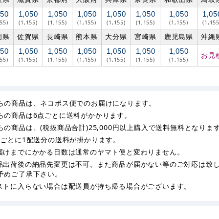
050
1,050
1,050
1,050
1,050
1,050
1,050
1,05
155)
(1,155)
(1,155)
(1,155)
(1,155)
(1,155)
(1,155)
(1,155
岡県
佐賀県
長崎県
熊本県
大分県
宮崎県
鹿児島県
沖縄
050
1,050
1,050
1,050
1,050
1,050
1,050
お見
155)
(1,155)
(1,155)
(1,155)
(1,155)
(1,155)
(1,155)
らの商品は、ネコポス便でのお届けになります。
らの商品は6点ごとに送料がかかります。
らの商品は、(税抜商品合計)25,000円以上購入で送料無料となりま
枚ごとに1配送分の送料が掛かります。
届けまでにかかる日数は通常のヤマト便と変わりません。
品出荷後の納品先変更は不可。また商品が届かない等のご対応は致
予めご了承下さい。
ストに入らない場合は配送員が持ち帰る場合がございます。