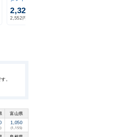
2,320
1,870
円
円
円
円
2,552
2,057
税込
税込
です。
県
富山県
0
1,050
)
(1,155)
県
島根県