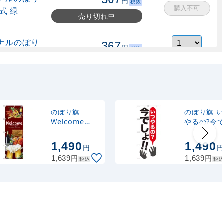
円
税抜
購入不可
式 緑
売り切れ中
ナルのぼり
367
円
税抜
縮式 水色
403
円
税込
カゴへ
ナルのぼり
367
円
税抜
式 黒
403
円
税込
カゴへ
のぼり旗
のぼり旗 
Welcome
やるの?今
(SNB-2375)
ょ!! (SNB-
2,320
スタンド
円
税抜
1315)
1,490
1,490
円
2,552
円
税込
カゴへ
円
円
1,639
1,639
税込
税