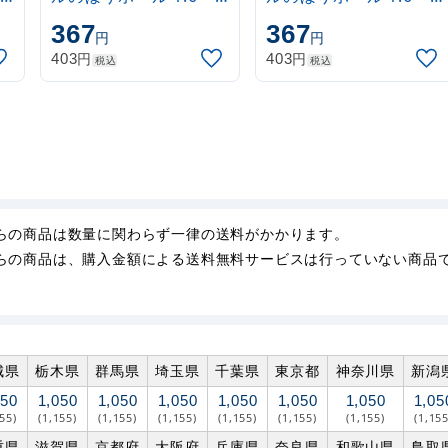
3m 伸縮式 水色
3m 伸縮式 黒
367
367
円
円
(30537SBL)
(30537BLK)
円
円
403
403
税込
税込
らの商品は数量に関わらず一律の送料がかかります。
らの商品は、購入金額による送料無料サービスは行っていない商品
城県
栃木県
群馬県
埼玉県
千葉県
東京都
神奈川県
新潟
050
1,050
1,050
1,050
1,050
1,050
1,050
1,05
155)
(1,155)
(1,155)
(1,155)
(1,155)
(1,155)
(1,155)
(1,155
重県
滋賀県
京都府
大阪府
兵庫県
奈良県
和歌山県
鳥取