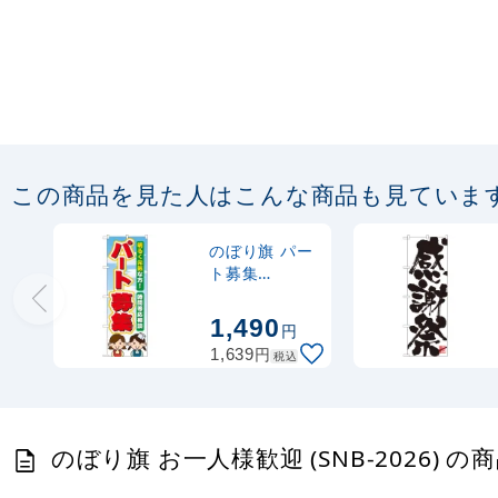
この商品を見た人はこんな商品も見ていま
のぼり旗 パー
ト募集
(60077)
1,490
円
円
1,639
税込
のぼり旗 お一人様歓迎 (SNB-2026) の