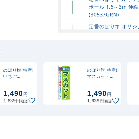
ポール 1.6～3m 伸縮
(30537GRN)
定番のぼり竿 オリジ
ポール 1.6～3m 伸
(30537SBL)
す
定番のぼり竿 オリジ
ポール 1.6～3m 伸縮
(30537BLK)
のぼり旗 特産!
のぼり旗 特産!
いちご
マスカット
(21477)
(21470)
注水型マルチのぼり
1,490
1,490
20L
円
円
円
円
1,639
1,639
税込
税込