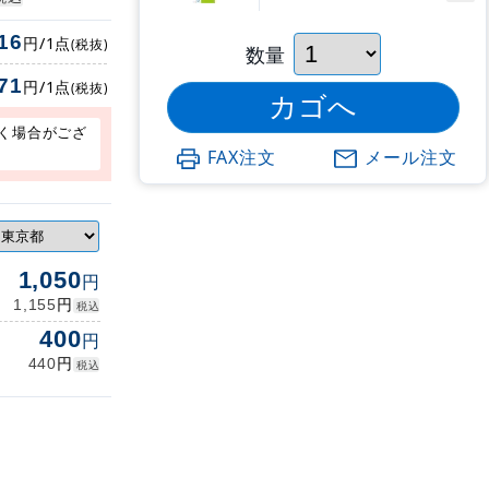
16
円/1点
(税抜)
数量
71
円/1点
(税抜)
く場合がござ
FAX注文
メール注文
1,050
円
円
1,155
税込
400
円
円
440
税込