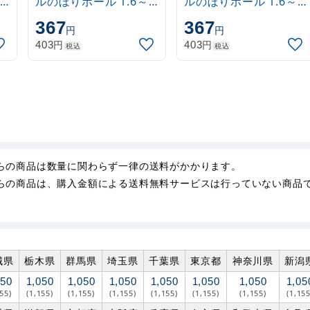
ルのぼりポール 1.6～
ルのぼりポール 1.6～
3m 伸縮式 水色
3m 伸縮式 黒
367
367
円
円
(30537SBL)
(30537BLK)
円
円
403
403
税込
税込
らの商品は数量に関わらず一律の送料がかかります。
らの商品は、購入金額による送料無料サービスは行っていない商品
城県
栃木県
群馬県
埼玉県
千葉県
東京都
神奈川県
新潟
050
1,050
1,050
1,050
1,050
1,050
1,050
1,05
155)
(1,155)
(1,155)
(1,155)
(1,155)
(1,155)
(1,155)
(1,155