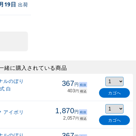
月19日
出荷
一緒に購入されている商品
ナルのぼり
367
円
税抜
式 白
403
円
税込
カゴへ
1,870
 アイボリ
円
税抜
2,057
円
税込
カゴへ
367
ナルのぼり