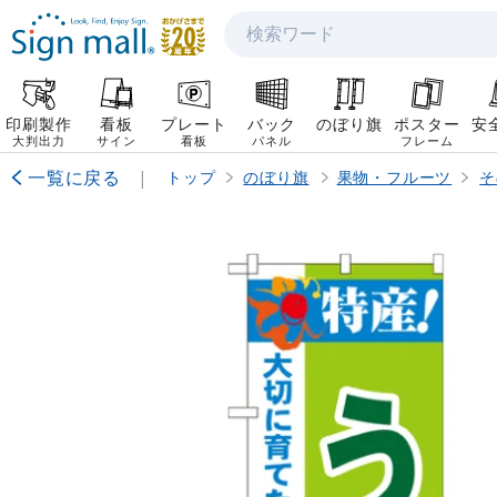
検索
印刷製作
看板
プレート
バック
のぼり旗
ポスター
安
大判出力
サイン
看板
パネル
フレーム
一覧に戻る
|
トップ
のぼり旗
果物・フルーツ
そ