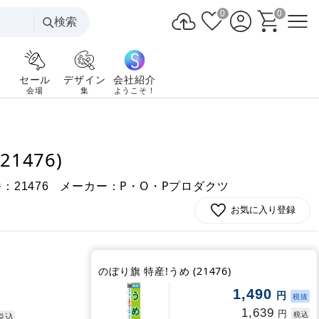
0
0
検索
セール
デザイン
会社紹介
会場
集
ようこそ！
1476)
番：
メーカー：P・O・Pプロダクツ
21476
お気に入り登録
のぼり旗 特産!うめ (21476)
1,490
円
税抜
1,639
円
税込
税込