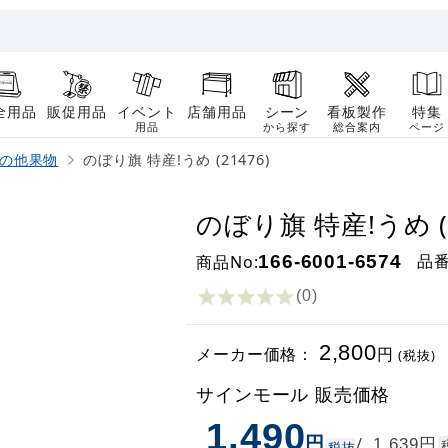
全用品
販促用品
イベント
店舗用品
シーン
看板製作
特集
用品
から探す
総合案内
ページ
の他果物
のぼり旗 特産!うめ (21476)
のぼり旗 特産!うめ (2
品
商品No:
166-6001-6574
(0
)
2,800
メーカー価格：
円
(税抜)
サインモール 販売価格
1,490
円
円
/
1,639
税抜