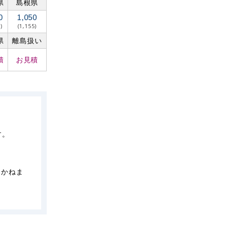
県
島根県
0
1,050
)
(1,155)
県
離島扱い
積
お見積
す。
しかねま