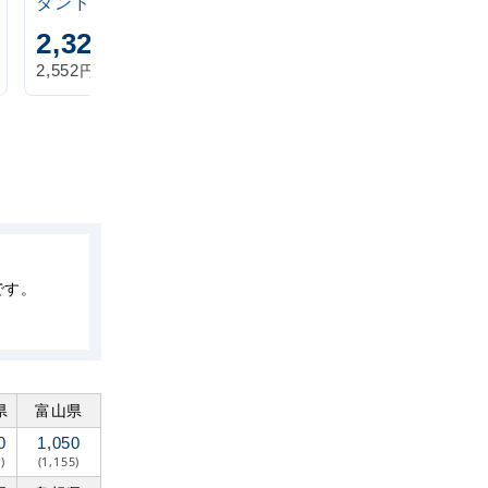
タンド 20L
アイボリー
2,320
1,870
円
円
円
円
2,552
2,057
税込
税込
です。
県
富山県
0
1,050
)
(1,155)