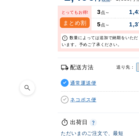
3
1,4
とってもお得!
点～
まとめ割
5
1,3
点～
数量によっては追加で納期をいただ
います。予めご了承ください。
配送方法
送り先：
通常運送便
ネコポス便
出荷日
ただいまのご注文で、最短