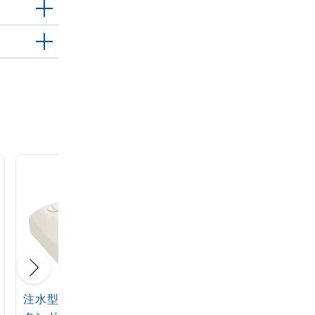
注水型マルチのぼりス
定番注水のぼりタンク