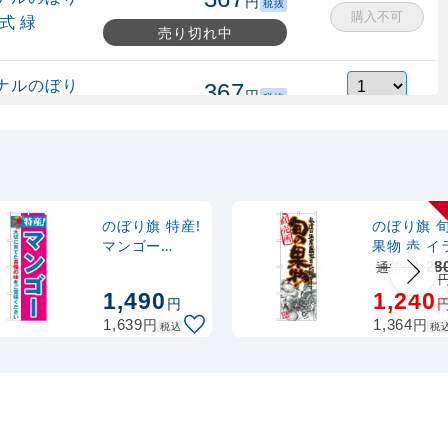
円
税抜
購入不可
式 緑
売り切れ中
ナルのぼり
367
円
税抜
縮式 水色
403
円
税込
カゴへ
ナルのぼり
367
円
税抜
式 黒
403
円
税込
カゴへ
のぼり旗 特産!
のぼり旗 
マンゴー
果物 赤 イ
(21489)
ト (21975)
通常:
1,28
2,320
スタンド
円
税抜
1,490
1,240
2,552
円
税込
円
カゴへ
円
円
1,639
1,364
税込
税