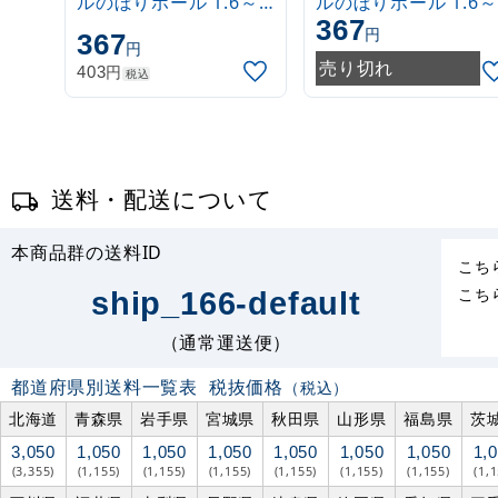
ルのぼりポール 1.6～
ルのぼりポール 1.6～
367
3m 伸縮式 白
3m 伸縮式 緑
円
367
円
(30537***)
(30537GRN)
売り切れ
円
403
税込
送料・配送について
本商品群の送料ID
こち
こち
ship_166-default
（通常運送便）
都道府県別送料一覧表
税抜価格
（税込）
北海道
青森県
岩手県
宮城県
秋田県
山形県
福島県
茨
3,050
1,050
1,050
1,050
1,050
1,050
1,050
1,
(3,355)
(1,155)
(1,155)
(1,155)
(1,155)
(1,155)
(1,155)
(1,