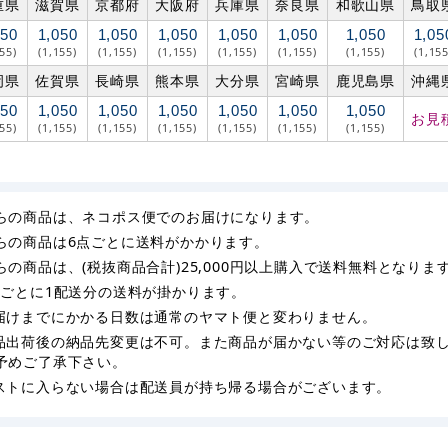
重県
滋賀県
京都府
大阪府
兵庫県
奈良県
和歌山県
鳥取
050
1,050
1,050
1,050
1,050
1,050
1,050
1,05
155)
(1,155)
(1,155)
(1,155)
(1,155)
(1,155)
(1,155)
(1,155
岡県
佐賀県
長崎県
熊本県
大分県
宮崎県
鹿児島県
沖縄
050
1,050
1,050
1,050
1,050
1,050
1,050
お見
155)
(1,155)
(1,155)
(1,155)
(1,155)
(1,155)
(1,155)
らの商品は、ネコポス便でのお届けになります。
らの商品は6点ごとに送料がかかります。
らの商品は、(税抜商品合計)25,000円以上購入で送料無料となりま
枚ごとに1配送分の送料が掛かります。
届けまでにかかる日数は通常のヤマト便と変わりません。
品出荷後の納品先変更は不可。また商品が届かない等のご対応は致
予めご了承下さい。
ストに入らない場合は配送員が持ち帰る場合がございます。