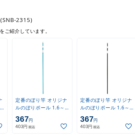
NB-2315)
をご紹介しています。
ナ
定番のぼり竿 オリジナ
定番のぼり竿 オリジナ
ルのぼりポール 1.6～
ルのぼりポール 1.6～
3m 伸縮式 水色
3m 伸縮式 黒
367
367
円
円
(30537SBL)
(30537BLK)
円
円
403
403
税込
税込