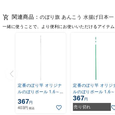
関連商品：
のぼり旗 あんこう 水揚げ日本一 (S
一緒に使うことで、より便利にお使いいただけるアイテム
定番のぼり竿 オリジナ
定番のぼり竿 オリジ
ルのぼりポール 1.6～
ルのぼりポール 1.6～
367
3m 伸縮式 白
3m 伸縮式 緑
円
367
円
(30537***)
(30537GRN)
売り切れ
円
403
税込