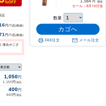
1,584
円
税込
%OFF
セール：8月16日迄
税込
数量
16
円/1点
(税抜)
71
円/1点
(税抜)
FAX注文
メール注文
く場合がござ
1,050
円
円
1,155
税込
400
円
円
440
税込