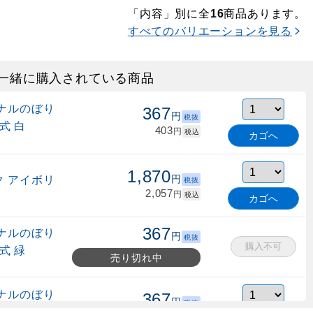
「内容」別に全
商品あります。
16
すべてのバリエーションを見る
一緒に購入されている商品
ナルのぼり
367
円
税抜
式 白
403
円
税込
カゴへ
1,870
 アイボリ
円
税抜
2,057
円
税込
カゴへ
367
ナルのぼり
円
税抜
購入不可
式 緑
売り切れ中
ナルのぼり
367
円
税抜
縮式 水色