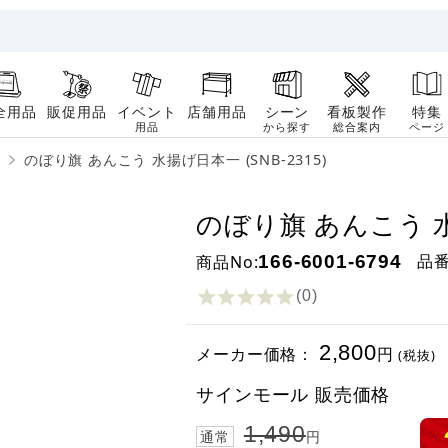
全用品
販促用品
イベント
店舗用品
シーン
看板製作
特集
用品
から探す
総合案内
ページ
のぼり旗 あんこう 水揚げ日本一 (SNB-2315)
のぼり旗 あんこう 水揚
品
商品No:
166-6001-6794
(0
)
2,800
メーカー価格：
円
(税抜)
サインモール 販売価格
1,490
通常
円