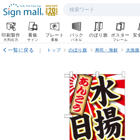
検索
印刷製作
看板
プレート
バック
のぼり旗
ポスター
安
大判出力
サイン
看板
パネル
フレーム
一覧に戻る
|
トップ
のぼり旗
寿司・海鮮
大漁旗