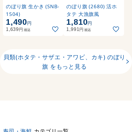
のぼり旗 生かき (SNB-
のぼり旗 (2680) 活ホ
1504)
タテ 大漁旗風
1,490
1,810
円
円
円
円
1,639
1,991
税込
税込
貝類(ホタテ・サザエ・アワビ、カキ) のぼり
旗 をもっと見る
寿司・海鮮
カテゴリ一覧