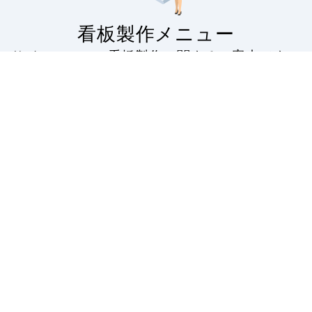
看板製作メニュー
サインモールの看板製作に関するご案内です。
看板製作の流れから印刷の種類・対応看板・無料フォ
ーマットの配布・入稿データのアップロードなど。
看板製作の案内
看板印刷・大判
出力
サインモールの看板製作
のご案内です。スタンド
屋外・屋内で。お客様の
看板はもちろん、バナー
ニーズにお答えする看板
スタンドやのぼり旗など
用大判プリントサービ
幅広い種類の看板を製作
ス。塩ビや合成紙など看
しております。
板用シートや大判ポスタ
ーの印刷を承ります。