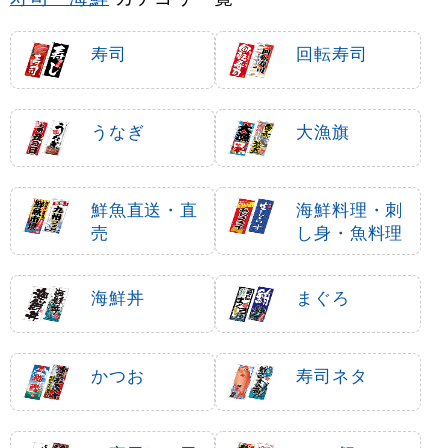
寿司
回転寿司
うなぎ
大漁旗
鮮魚直送・直
海鮮料理・刺
売
し身・魚料理
海鮮丼
まぐろ
かつお
寿司ネタ