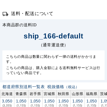
送料・配送について
本商品群の送料ID
ship_166-default
（通常運送便）
こちらの商品は数量に関わらず一律の送料がかかりま
す。
こちらの商品は、購入金額による送料無料サービスは行
っていない商品です。
都道府県別送料一覧表
税抜価格
（税込）
北海道
青森県
岩手県
宮城県
秋田県
山形県
福島県
茨
3,050
1,050
1,050
1,050
1,050
1,050
1,050
1,0
(3,355)
(1,155)
(1,155)
(1,155)
(1,155)
(1,155)
(1,155)
(1,1