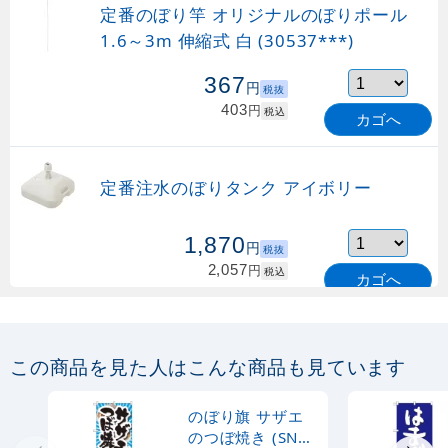
定番のぼり竿 オリジナルのぼりポール
1.6～3m 伸縮式 白 (30537***)
367
円
税抜
403
円
税込
カゴへ
定番注水のぼりタンク アイボリー
1,870
円
税抜
2,057
円
税込
カゴへ
定番のぼり竿 オリジナルのぼりポール
1.6～3m 伸縮式 緑 (30537GRN)
この商品を見た人はこんな商品も見ています
367
円
税抜
購入不可
のぼり旗 サザエ
売り切れ中
のつぼ焼き (SNB-