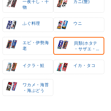
一夜干し・干
カニ(蟹)
物
ふぐ料理
ウニ
エビ・伊勢海
貝類(ホタテ
老
・サザエ・ア
ワビ、カキ)
イクラ・鮭
イカ・タコ
ワカメ・海苔
・海ぶどう