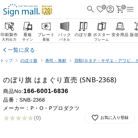
0
0
印刷製作
看板
プレート
バック
のぼり旗
ポスター
安全用品
販
大判出力
サイン
看板
パネル
フレーム
一覧に戻る
トップ
のぼり旗
寿司・海鮮
貝類(ホタテ・サザエ・アワビ、カ
のぼり旗 はまぐり直売 (SNB-2368)
商品No:
166-6001-6836
品番：
SNB-2368
メーカー：P・O・Pプロダクツ
(0
)
お気に入り登録