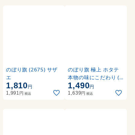
のぼり旗 (2675) サザ
のぼり旗 極上 ホタテ
エ
本物の味にこだわり (S
1,810
1,490
NB-1534)
円
円
円
円
1,991
1,639
税込
税込