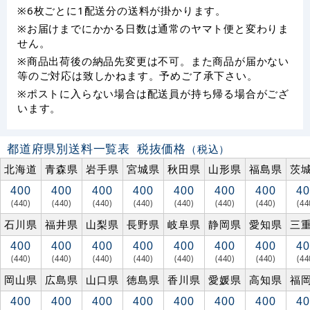
※6枚ごとに1配送分の送料が掛かります。
※お届けまでにかかる日数は通常のヤマト便と変わりま
せん。
※商品出荷後の納品先変更は不可。また商品が届かない
等のご対応は致しかねます。予めご了承下さい。
※ポストに入らない場合は配送員が持ち帰る場合がござ
います。
都道府県別送料一覧表
税抜価格
（税込）
北海道
青森県
岩手県
宮城県
秋田県
山形県
福島県
茨
400
400
400
400
400
400
400
40
(440)
(440)
(440)
(440)
(440)
(440)
(440)
(44
石川県
福井県
山梨県
長野県
岐阜県
静岡県
愛知県
三
400
400
400
400
400
400
400
40
(440)
(440)
(440)
(440)
(440)
(440)
(440)
(44
岡山県
広島県
山口県
徳島県
香川県
愛媛県
高知県
福
400
400
400
400
400
400
400
40