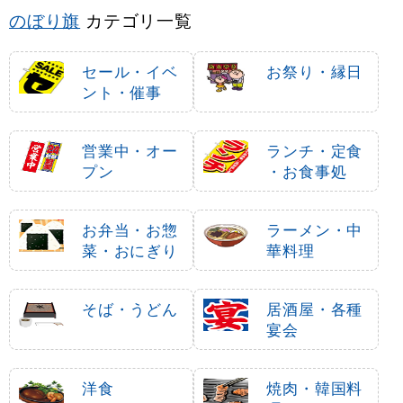
のぼり旗
カテゴリ一覧
セール・イベ
お祭り・縁日
ント・催事
営業中・オー
ランチ・定食
プン
・お食事処
お弁当・お惣
ラーメン・中
菜・おにぎり
華料理
そば・うどん
居酒屋・各種
宴会
洋食
焼肉・韓国料