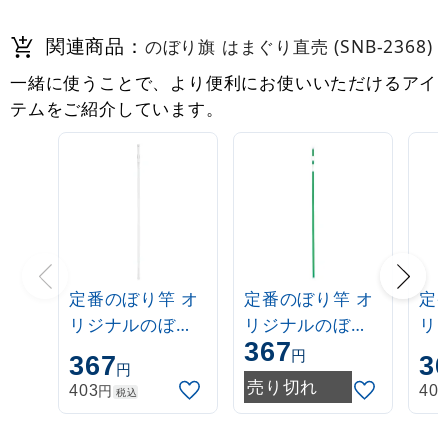
関連商品：
のぼり旗 はまぐり直売 (SNB-2368)
一緒に使うことで、より便利にお使いいただけるアイ
テムをご紹介しています。
定番のぼり竿 オ
定番のぼり竿 オ
定
リジナルのぼり
リジナルのぼり
リ
367
ポール 1.6～3m
ポール 1.6～3m
ポー
円
367
3
円
伸縮式 白
伸縮式 緑
伸
売り切れ
円
403
40
税込
(30537***)
(30537GRN)
(3