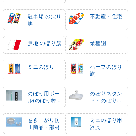
駐車場 のぼり
不動産・住宅
旗
無地 のぼり旗
業種別
ミニのぼり
ハーフのぼり
旗
のぼり用ポー
のぼりスタン
ル(のぼり棒・
ド・のぼり立
竿)
て台
巻き上がり防
ミニのぼり用
止商品・部材
器具