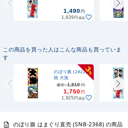
2367)
定番のぼり竿 オリジナルのぼりポール
1,490
円
1.6～3m 伸縮式 水色 (30537SBL)
円
1,639
税込
367
円
税抜
403
円
税込
カゴへ
この商品を買った人はこんな商品も買っていま
定番のぼり竿 オリジナルのぼりポール
す
1.6～3m 伸縮式 黒 (30537BLK)
3
-
のぼり旗 (2822)
%
367
円
税抜
祝 大漁
403
円
税込
カゴへ
1,810
通常:
円
1,750
円
円
1,925
税込
注水型マルチのぼりスタンド 20L
2,320
円
税抜
のぼり旗 はまぐり直売 (SNB-2368) の商品
2,552
円
税込