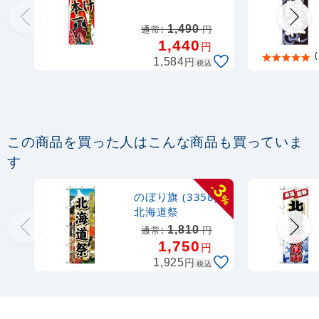
(SNB-2329)
定番のぼり竿 オリジナルのぼりポール
1,490
通常:
円
1.6～3m 伸縮式 水色 (30537SBL)
1,440
円
(
円
1,584
税込
367
円
税抜
403
円
税込
カゴへ
定番のぼり竿 オリジナルのぼりポール
この商品を買った人はこんな商品も買っていま
1.6～3m 伸縮式 黒 (30537BLK)
す
367
円
3
-
税抜
のぼり旗 (3358)
%
403
円
税込
カゴへ
北海道祭
1,810
通常:
円
1,750
円
注水型マルチのぼりスタンド 20L
円
1,925
税込
2,320
円
税抜
2,552
円
税込