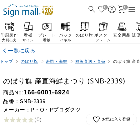
0
0
印刷製作
看板
プレート
バック
のぼり旗
ポスター
安全用品
販
大判出力
サイン
看板
パネル
フレーム
一覧に戻る
トップ
のぼり旗
寿司・海鮮
鮮魚直送・直売
のぼり旗 産直海
のぼり旗 産直海鮮まつり (SNB-2339)
商品No:
166-6001-6924
品番：
SNB-2339
メーカー：P・O・Pプロダクツ
(0
)
お気に入り登録