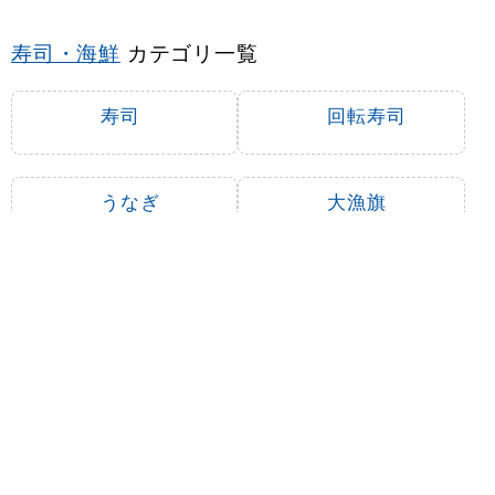
寿司・海鮮
カテゴリ一覧
寿司
回転寿司
うなぎ
大漁旗
海鮮料理・刺
鮮魚直送・直
し身・魚料理
売
海鮮丼
まぐろ
かつお
寿司ネタ