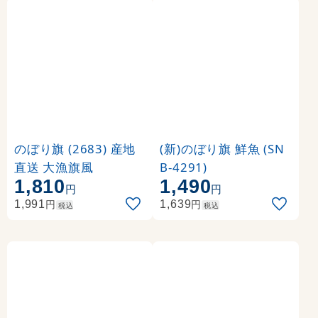
のぼり旗 (2683) 産地
(新)のぼり旗 鮮魚 (SN
直送 大漁旗風
B-4291)
1,810
1,490
円
円
円
円
1,991
1,639
税込
税込