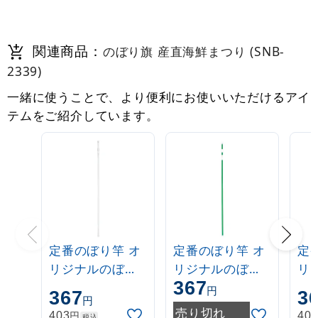
関連商品：
のぼり旗 産直海鮮まつり (SNB-
2339)
一緒に使うことで、より便利にお使いいただけるアイ
テムをご紹介しています。
定番のぼり竿 オ
定番のぼり竿 オ
定
リジナルのぼり
リジナルのぼり
リ
367
ポール 1.6～3m
ポール 1.6～3m
ポー
円
367
3
円
伸縮式 白
伸縮式 緑
伸
売り切れ
円
403
40
税込