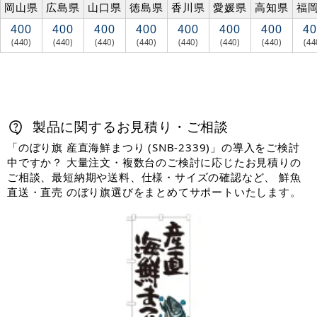
岡山県
広島県
山口県
徳島県
香川県
愛媛県
高知県
福
400
400
400
400
400
400
400
40
(440)
(440)
(440)
(440)
(440)
(440)
(440)
(44
製品に関するお見積り・ご相談
「のぼり旗 産直海鮮まつり (SNB-2339)」の導入をご検討
中ですか？ 大量注文・複数台のご検討に応じたお見積りの
ご相談、最短納期や送料、仕様・サイズの確認など、 鮮魚
直送・直売 のぼり旗選びをまとめてサポートいたします。