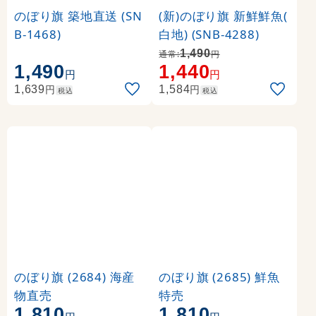
のぼり旗 築地直送 (SN
(新)のぼり旗 新鮮鮮魚(
B-1468)
白地) (SNB-4288)
1,490
通常:
円
1,490
1,440
円
円
円
円
1,639
1,584
税込
税込
のぼり旗 (2684) 海産
のぼり旗 (2685) 鮮魚
物直売
特売
1,810
1,810