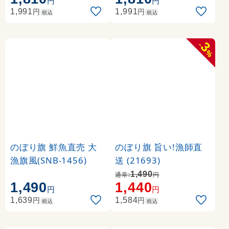
円
円
円
円
1,991
1,991
税込
税込
3
-
%
のぼり旗 鮮魚直売 大
のぼり旗 旨い!漁師直
漁旗風(SNB-1456)
送 (21693)
1,490
通常:
円
1,490
1,440
円
円
円
円
1,639
1,584
税込
税込