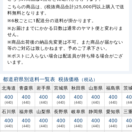
こちらの商品は、(税抜商品合計)25,000円以上購入で送
料無料となります。
※6枚ごとに1配送分の送料が掛かります。
※お届けまでにかかる日数は通常のヤマト便と変わりま
せん。
※商品出荷後の納品先変更は不可。また商品が届かない
等のご対応は致しかねます。予めご了承下さい。
※ポストに入らない場合は配送員が持ち帰る場合がござ
います。
都道府県別送料一覧表
税抜価格
（税込）
北海道
青森県
岩手県
宮城県
秋田県
山形県
福島県
茨
400
400
400
400
400
400
400
40
(440)
(440)
(440)
(440)
(440)
(440)
(440)
(44
石川県
福井県
山梨県
長野県
岐阜県
静岡県
愛知県
三
400
400
400
400
400
400
400
40
(440)
(440)
(440)
(440)
(440)
(440)
(440)
(44