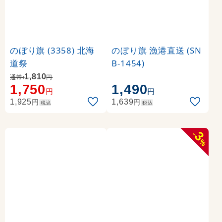
のぼり旗 (3358) 北海
のぼり旗 漁港直送 (SN
道祭
B-1454)
1,810
通常:
円
1,750
1,490
円
円
円
円
1,925
1,639
税込
税込
3
-
%