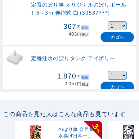
定番のぼり竿 オリジナルのぼりポール
1.6～3m 伸縮式 白 (30537***)
367
円
税抜
403
円
税込
カゴへ
定番注水のぼりタンク アイボリー
1,870
円
税抜
2,057
円
税込
カゴへ
定番のぼり竿 オリジナルのぼりポール
1.6～3m 伸縮式 緑 (30537GRN)
この商品を見た人はこんな商品も見ています
367
円
税抜
3
-
購入不可
のぼり旗 金目鯛
%
売り切れ中
水揚げ日本一