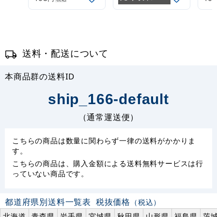
(30537***)
(30537GRN)
(3
送料・配送について
本商品群の送料ID
ship_166-default
（通常運送便）
こちらの商品は数量に関わらず一律の送料がかかりま
す。
こちらの商品は、購入金額による送料無料サービスは行
っていない商品です。
都道府県別送料一覧表
税抜価格
（税込）
北海道
青森県
岩手県
宮城県
秋田県
山形県
福島県
茨