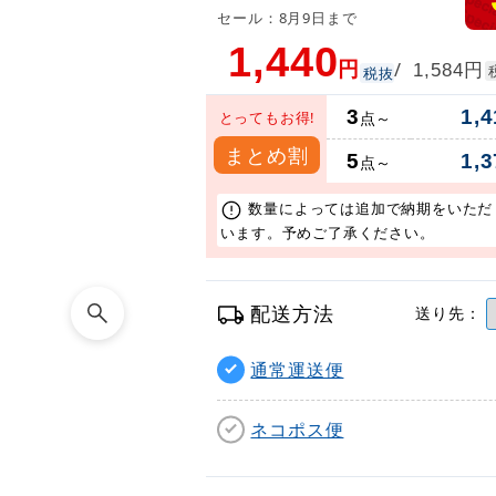
セール：8月9日まで
1,440
円
円
/
1,584
税抜
3
1,4
とってもお得!
点～
まとめ割
5
1,3
点～
数量によっては追加で納期をいただ
います。予めご了承ください。
配送方法
送り先：
通常運送便
ネコポス便