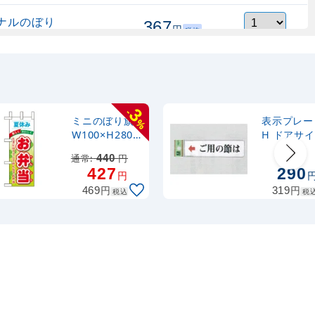
ナルのぼり
367
円
税抜
縮式 水色
403
円
税込
カゴへ
ナルのぼり
367
円
税抜
式 黒
403
円
税込
3
-
カゴへ
ミニのぼり旗
表示プレー
%
W100×H280
H ドアサ
mm 夏休み お
アクリル 表
2,320
スタンド
円
通常:
440
円
税抜
弁当 (60190)
ご用の節は
427
290
2,552
円
税込
円
カゴへ
矢印 (UP31
円
円
469
3)
319
税込
税