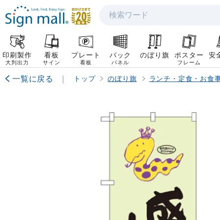
検索
印刷製作
看板
プレート
バック
のぼり旗
ポスター
安
大判出力
サイン
看板
パネル
フレーム
一覧に戻る
|
トップ
のぼり旗
ランチ・定食・お食