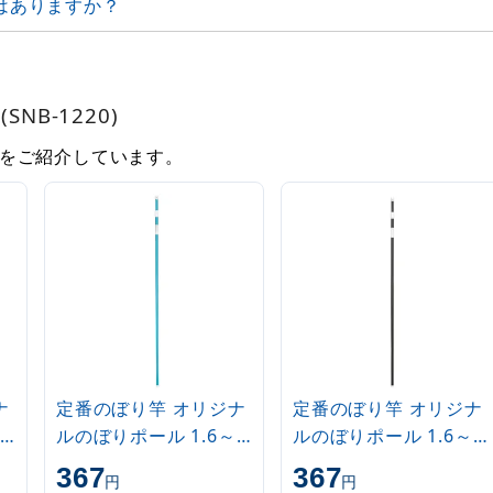
はありますか？
NB-1220)
をご紹介しています。
ナ
定番のぼり竿 オリジナ
定番のぼり竿 オリジナ
ルのぼりポール 1.6～
ルのぼりポール 1.6～
3m 伸縮式 水色
3m 伸縮式 黒
367
367
円
円
(30537SBL)
(30537BLK)