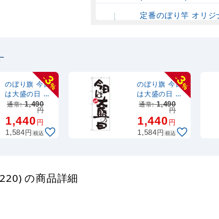
定番のぼり竿 オリジ
ポール 1.6～3m 伸
(30537SBL)
す
定番のぼり竿 オリジ
ポール 1.6～3m 伸縮
3
3
-
-
(30537BLK)
のぼり旗 今日
のぼり旗 今日
%
%
は大盛の日 ナ
は大盛の日 お
マズ柄 (SNB-
得 (SNB-
通常:
1,490
通常:
1,490
注水型マルチのぼり
円
円
1237)
1274)
1,440
1,440
20L
円
円
円
円
1,584
1,584
税込
税込
220) の商品詳細