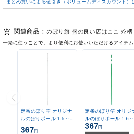
まとめ買いによる値引き（ボリュームディスカウント）
関連商品：
のぼり旗 盛の良い店はここ 蛇柄 (S
一緒に使うことで、より便利にお使いいただけるアイテム
定番のぼり竿 オリジナ
定番のぼり竿 オリジ
ルのぼりポール 1.6～
ルのぼりポール 1.6～
367
3m 伸縮式 白
3m 伸縮式 緑
円
367
円
(30537***)
(30537GRN)