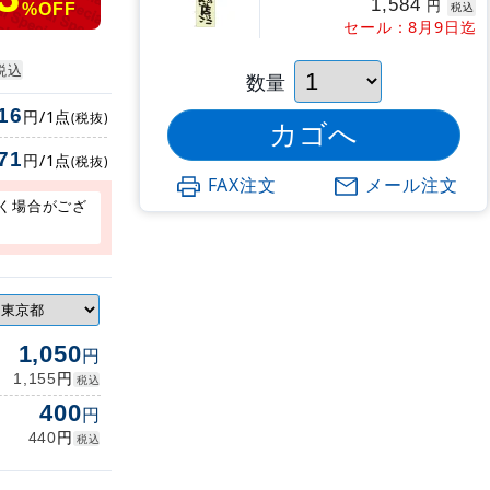
1,584
円
税込
%OFF
セール：8月9日迄
税込
数量
16
円/1点
(税抜)
71
円/1点
(税抜)
FAX注文
メール注文
く場合がござ
1,050
円
円
1,155
税込
400
円
円
440
税込