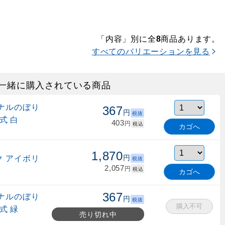
「内容」別に全
商品あります。
8
すべてのバリエーションを見る
一緒に購入されている商品
ナルのぼり
367
円
税抜
式 白
403
円
税込
カゴへ
1,870
 アイボリ
円
税抜
2,057
円
税込
カゴへ
367
ナルのぼり
円
税抜
購入不可
式 緑
売り切れ中