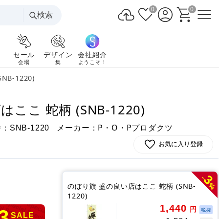
0
0
検索
セール
デザイン
会社紹介
会場
集
ようこそ！
B-1220)
こ 蛇柄 (SNB-1220)
番：
メーカー：P・O・Pプロダクツ
SNB-1220
お気に入り登録
3
-
%
のぼり旗 盛の良い店はここ 蛇柄 (SNB-
1220)
1,440
円
3
税抜
SALE