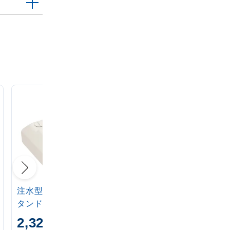
注水型マルチのぼりス
定番注水のぼりタンク
タンド 20L
アイボリー
2,320
1,870
円
円