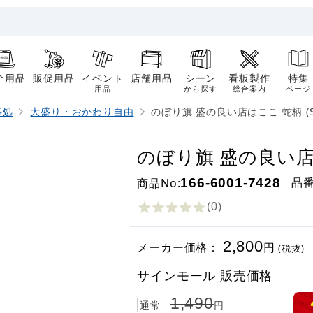
全用品
販促用品
イベント
店舗用品
シーン
看板製作
特集
用品
から探す
総合案内
ページ
事処
大盛り・おかわり自由
のぼり旗 盛の良い店はここ 蛇柄 (SN
のぼり旗 盛の良い店はこ
品
商品No:
166-6001-7428
(0
)
2,800
メーカー価格：
円
(税抜)
サインモール 販売価格
1,490
通常
円