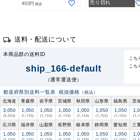
売り切れ
円
403
税込
送料・配送について
本商品群の送料ID
こち
こち
ship_166-default
（通常運送便）
都道府県別送料一覧表
税抜価格
（税込）
北海道
青森県
岩手県
宮城県
秋田県
山形県
福島県
茨
3,050
1,050
1,050
1,050
1,050
1,050
1,050
1,
(3,355)
(1,155)
(1,155)
(1,155)
(1,155)
(1,155)
(1,155)
(1,
石川県
福井県
山梨県
長野県
岐阜県
静岡県
愛知県
三
1,050
1,050
1,050
1,050
1,050
1,050
1,050
1,
(1,155)
(1,155)
(1,155)
(1,155)
(1,155)
(1,155)
(1,155)
(1,