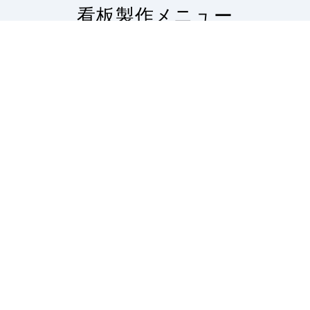
看板製作メニュー
サインモールの看板製作に関するご案内です。
看板製作の流れから印刷の種類・対応看板・無料フォ
ーマットの配布・入稿データのアップロードなど。
看板製作の案内
看板印刷・大判
出力
サインモールの看板製作
のご案内です。スタンド
屋外・屋内で。お客様の
看板はもちろん、バナー
ニーズにお答えする看板
スタンドやのぼり旗など
用大判プリントサービ
幅広い種類の看板を製作
ス。塩ビや合成紙など看
しております。
板用シートや大判ポスタ
ーの印刷を承ります。