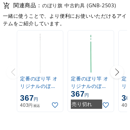
関連商品：
のぼり旗 中古釣具 (GNB-2503)
一緒に使うことで、より便利にお使いいただけるアイ
テムをご紹介しています。
定番のぼり竿 オ
定番のぼり竿 オ
定
リジナルのぼり
リジナルのぼり
リ
367
ポール 1.6～3m
ポール 1.6～3m
ポー
円
367
3
円
伸縮式 白
伸縮式 緑
伸
売り切れ
円
403
40
税込
(30537***)
(30537GRN)
(3