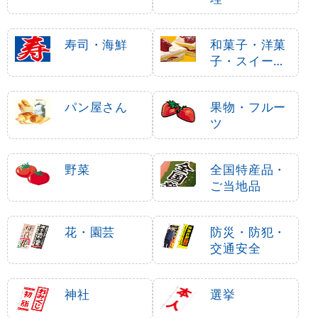
寿司・海鮮
和菓子・洋菓
子・スイーツ
・アイス
パン屋さん
果物・フルー
ツ
野菜
全国特産品・
ご当地品
花・園芸
防災・防犯・
交通安全
神社
選挙