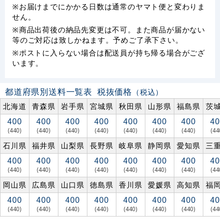
※お届けまでにかかる日数は通常のヤマト便と変わりま
せん。
※商品出荷後の納品先変更は不可。また商品が届かない
等のご対応は致しかねます。予めご了承下さい。
※ポストに入らない場合は配送員が持ち帰る場合がござ
います。
都道府県別送料一覧表
税抜価格
（税込）
北海道
青森県
岩手県
宮城県
秋田県
山形県
福島県
茨
400
400
400
400
400
400
400
40
(440)
(440)
(440)
(440)
(440)
(440)
(440)
(44
石川県
福井県
山梨県
長野県
岐阜県
静岡県
愛知県
三
400
400
400
400
400
400
400
40
(440)
(440)
(440)
(440)
(440)
(440)
(440)
(44
岡山県
広島県
山口県
徳島県
香川県
愛媛県
高知県
福
400
400
400
400
400
400
400
40
(440)
(440)
(440)
(440)
(440)
(440)
(440)
(44