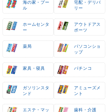
海の家・プー
宅配・デリバ
ル
リー
ホームセンタ
アウトドアス
ー
ポーツ
薬局
パソコンショ
ップ
家具・寝具
パチンコ
ガソリンスタ
アミューズメ
ンド
ント
エステ・マッ
歯科・介護