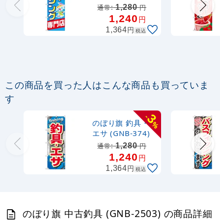
店 (GNB-2498)
1,280
通常:
円
定番のぼり竿 オリジナルのぼりポール
1,240
円
1.6～3m 伸縮式 水色 (30537SBL)
円
1,364
税込
367
円
税抜
403
円
税込
カゴへ
この商品を買った人はこんな商品も買っていま
定番のぼり竿 オリジナルのぼりポール
す
1.6～3m 伸縮式 黒 (30537BLK)
3
-
のぼり旗 釣具・
%
367
円
税抜
エサ (GNB-374)
403
円
税込
カゴへ
1,280
通常:
円
1,240
円
円
1,364
税込
注水型マルチのぼりスタンド 20L
2,320
円
税抜
のぼり旗 中古釣具 (GNB-2503) の商品詳細
2,552
円
税込