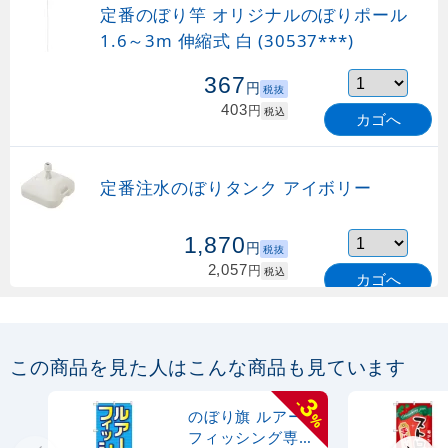
定番のぼり竿 オリジナルのぼりポール
1.6～3m 伸縮式 白 (30537***)
367
円
税抜
403
円
税込
カゴへ
定番注水のぼりタンク アイボリー
1,870
円
税抜
2,057
円
税込
カゴへ
定番のぼり竿 オリジナルのぼりポール
1.6～3m 伸縮式 緑 (30537GRN)
この商品を見た人はこんな商品も見ています
367
円
税抜
3
-
購入不可
のぼり旗 ルアー
%
売り切れ中
フィッシング専門