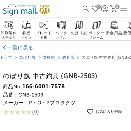
0
0
印刷製作
看板
プレート
バック
のぼり旗
ポスター
安全用品
販
大判出力
サイン
看板
パネル
フレーム
一覧に戻る
トップ
のぼり旗
業種別
釣具店
のぼり旗 中古釣具 (GNB-2
のぼり旗 中古釣具 (GNB-2503)
商品No:
166-6001-7578
品番：
GNB-2503
メーカー：P・O・Pプロダクツ
(0
)
お気に入り登録