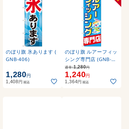
のぼり旗 氷あります (
のぼり旗 ルアーフィッ
GNB-406)
シング専門店 (GNB-24
98)
1,280
通常:
円
1,280
1,240
円
円
円
円
1,408
1,364
税込
税込