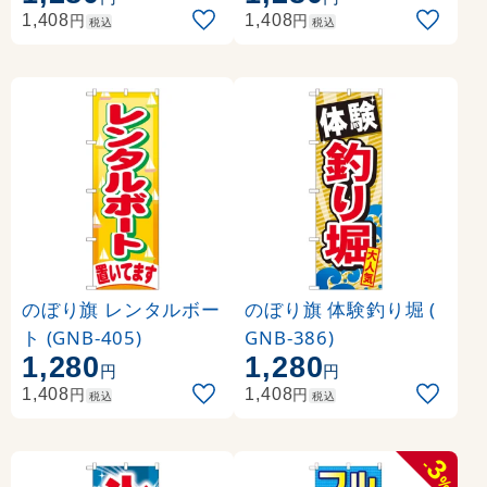
円
円
1,408
1,408
税込
税込
のぼり旗 レンタルボー
のぼり旗 体験釣り堀 (
ト (GNB-405)
GNB-386)
1,280
1,280
円
円
円
円
1,408
1,408
税込
税込
3
-
%