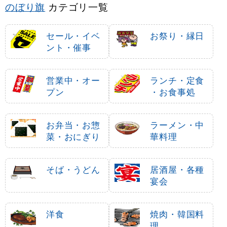
のぼり旗
カテゴリ一覧
セール・イベ
お祭り・縁日
ント・催事
営業中・オー
ランチ・定食
プン
・お食事処
お弁当・お惣
ラーメン・中
菜・おにぎり
華料理
そば・うどん
居酒屋・各種
宴会
洋食
焼肉・韓国料
理