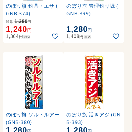
のぼり旗 釣具・エサ (
のぼり旗 管理釣り堀 (
GNB-374)
GNB-399)
1,280
通常:
円
1,240
1,280
円
円
円
円
1,364
1,408
税込
税込
のぼり旗 ソルトルアー
のぼり旗 活きアジ (GN
(GNB-380)
B-393)
1,280
1,280
円
円