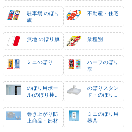
駐車場 のぼり
不動産・住宅
旗
無地 のぼり旗
業種別
ミニのぼり
ハーフのぼり
旗
のぼり用ポー
のぼりスタン
ル(のぼり棒・
ド・のぼり立
竿)
て台
巻き上がり防
ミニのぼり用
止商品・部材
器具