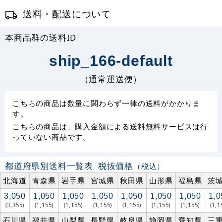
送料・配送について
本商品群の送料ID
ship_166-default
（通常運送便）
こちらの商品は数量に関わらず一律の送料がかかりま
す。
こちらの商品は、購入金額による送料無料サービスは行
っていない商品です。
都道府県別送料一覧表
税抜価格
（税込）
北海道
青森県
岩手県
宮城県
秋田県
山形県
福島県
茨
3,050
1,050
1,050
1,050
1,050
1,050
1,050
1,0
(3,355)
(1,155)
(1,155)
(1,155)
(1,155)
(1,155)
(1,155)
(1,1
石川県
福井県
山梨県
長野県
岐阜県
静岡県
愛知県
三