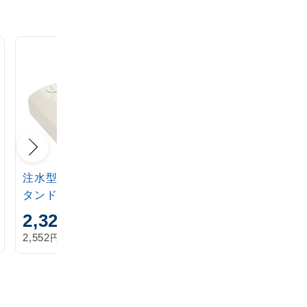
注水型マルチのぼりス
定番注水のぼりタンク
タンド 20L
アイボリー
2,320
1,870
円
円
円
円
2,552
2,057
税込
税込