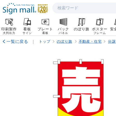
検索
印刷製作
看板
プレート
バック
のぼり旗
ポスター
安
大判出力
サイン
看板
パネル
フレーム
一覧に戻る
|
トップ
のぼり旗
不動産・住宅
分譲