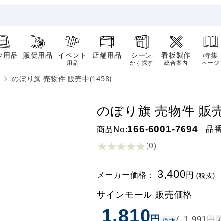
全用品
販促用品
イベント
店舗用品
シーン
看板製作
特集
用品
から探す
総合案内
ページ
のぼり旗 売物件 販売中(1458)
のぼり旗 売物件 販売中
品
商品No:
166-6001-7694
(0
)
3,400
メーカー価格：
円
(税抜)
サインモール 販売価格
1,810
円
円
/
1,991
税抜