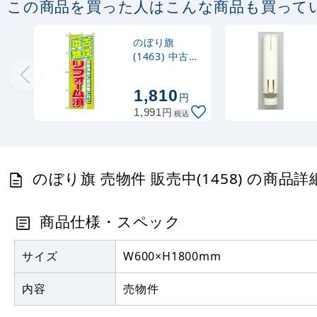
この商品を買った人はこんな商品も買って
のぼり旗
(1463) 中古物
件リフォーム
済
1,810
円
円
1,991
税込
のぼり旗 売物件 販売中(1458) の商品詳
商品仕様・スペック
サイズ
W600×H1800mm
内容
売物件