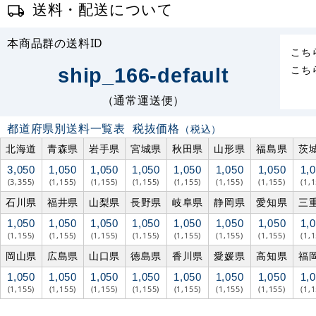
送料・配送について
本商品群の送料ID
こち
こち
ship_166-default
（通常運送便）
都道府県別送料一覧表
税抜価格
（税込）
北海道
青森県
岩手県
宮城県
秋田県
山形県
福島県
茨
3,050
1,050
1,050
1,050
1,050
1,050
1,050
1,
(3,355)
(1,155)
(1,155)
(1,155)
(1,155)
(1,155)
(1,155)
(1,
石川県
福井県
山梨県
長野県
岐阜県
静岡県
愛知県
三
1,050
1,050
1,050
1,050
1,050
1,050
1,050
1,
(1,155)
(1,155)
(1,155)
(1,155)
(1,155)
(1,155)
(1,155)
(1,
岡山県
広島県
山口県
徳島県
香川県
愛媛県
高知県
福
1,050
1,050
1,050
1,050
1,050
1,050
1,050
1,
(1,155)
(1,155)
(1,155)
(1,155)
(1,155)
(1,155)
(1,155)
(1,