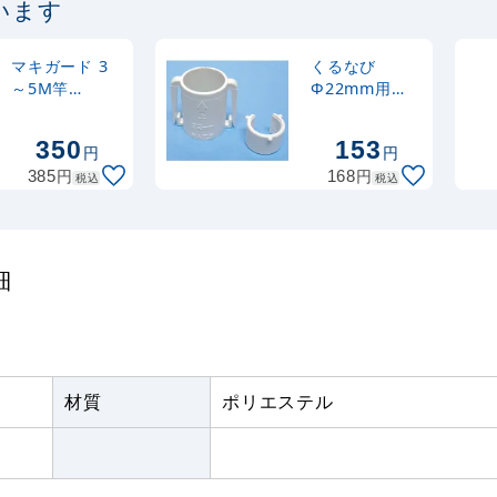
います
マキガード 3
くるなび
～5M竿
Ф22mm用
(Ф25mm) 用
(2965)
(924)
350
153
円
円
円
円
385
168
税込
税込
細
材質
ポリエステル