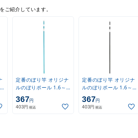
をご紹介しています。
ナ
定番のぼり竿 オリジナ
定番のぼり竿 オリジナ
ルのぼりポール 1.6～
ルのぼりポール 1.6～
3m 伸縮式 水色
3m 伸縮式 黒
367
367
円
円
(30537SBL)
(30537BLK)
円
円
403
403
税込
税込