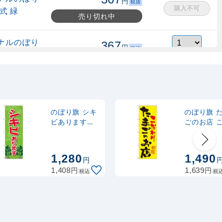
円
税抜
購入不可
式 緑
売り切れ中
ナルのぼり
367
円
税抜
縮式 水色
403
円
税込
カゴへ
ナルのぼり
367
円
税抜
式 黒
403
円
税込
カゴへ
のぼり旗 シキ
のぼり旗 
ビあります
ごのお店 
(GNB-2548)
わり (SNB-
2,320
スタンド
円
税抜
2032)
2,552
円
税込
カゴへ
1,280
1,490
円
円
円
1,408
1,639
税込
税