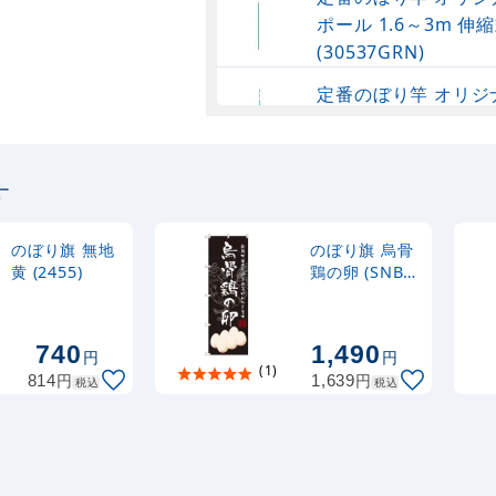
ポール 1.6～3m 伸縮
(30537GRN)
定番のぼり竿 オリジ
ポール 1.6～3m 伸
(30537SBL)
す
定番のぼり竿 オリジ
ポール 1.6～3m 伸縮
(30537BLK)
のぼり旗 無地
のぼり旗 烏骨
黄 (2455)
鶏の卵 (SNB-
2160)
注水型マルチのぼり
20L
740
1,490
円
円
(1)
円
円
814
1,639
税込
税込