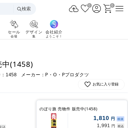
0
0
検索
セール
デザイン
会社紹介
会場
集
ようこそ！
(1458)
番：
メーカー：P・O・Pプロダクツ
1458
お気に入り登録
のぼり旗 売物件 販売中(1458)
1,810
円
税抜
1,991
円
税込
税込