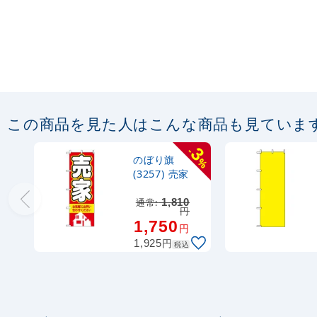
この商品を見た人はこんな商品も見ていま
3
-
のぼり旗
%
(3257) 売家
通常:
1,810
円
1,750
円
円
1,925
税込