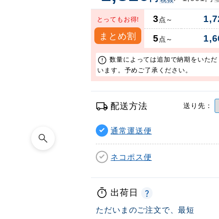
3
1,7
とってもお得!
点～
まとめ割
5
1,6
点～
数量によっては追加で納期をいただ
います。予めご了承ください。
配送方法
送り先：
通常運送便
ネコポス便
出荷日
ただいまのご注文で、最短