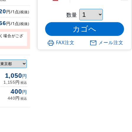
20
円/1点
(税抜)
数量
66
円/1点
(税抜)
く場合がござ
FAX注文
メール注文
1,050
円
円
1,155
税込
400
円
円
440
税込