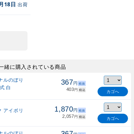
月18日
出荷
一緒に購入されている商品
ナルのぼり
367
円
税抜
式 白
403
円
税込
カゴへ
1,870
 アイボリ
円
税抜
2,057
円
税込
カゴへ
367
ナルのぼり