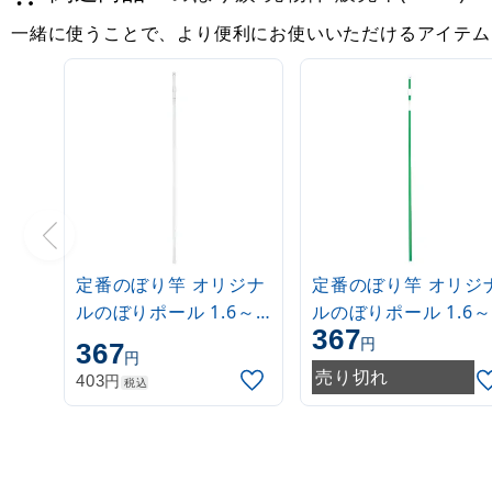
一緒に使うことで、より便利にお使いいただけるアイテム
定番のぼり竿 オリジナ
定番のぼり竿 オリジ
ルのぼりポール 1.6～
ルのぼりポール 1.6～
367
3m 伸縮式 白
3m 伸縮式 緑
円
367
円
(30537***)
(30537GRN)
売り切れ
円
403
税込