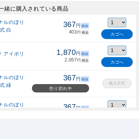
一緒に購入されている商品
ナルのぼり
367
円
税抜
式 白
403
円
税込
カゴへ
1,870
 アイボリ
円
税抜
2,057
円
税込
カゴへ
367
ナルのぼり
円
税抜
購入不可
式 緑
売り切れ中
ナルのぼり
367
円
税抜
縮式 水色
403
円
税込
カゴへ
ナルのぼり
367
円
税抜