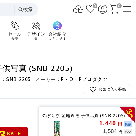
0
0
検索
セール
デザイン
会社紹介
会場
集
ようこそ！
写真 (SNB-2205)
番：
メーカー：P・O・Pプロダクツ
SNB-2205
お気に入り登録
3
-
%
のぼり旗 産地直送 子供写真 (SNB-2205)
1,440
円
税抜
3
1,584
円
税込
SALE