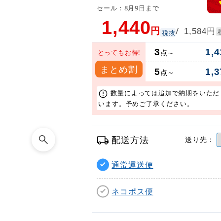
セール：8月9日まで
1,440
円
円
/
1,584
税抜
3
1,4
とってもお得!
点～
まとめ割
5
1,3
点～
数量によっては追加で納期をいただ
います。予めご了承ください。
配送方法
送り先：
通常運送便
ネコポス便