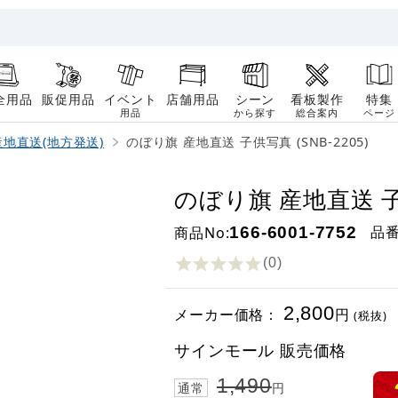
全用品
販促用品
イベント
店舗用品
シーン
看板製作
特集
用品
から探す
総合案内
ページ
産地直送(地方発送)
のぼり旗 産地直送 子供写真 (SNB-2205)
のぼり旗 産地直送 子供
品
商品No:
166-6001-7752
(0
)
2,800
メーカー価格：
円
(税抜)
サインモール 販売価格
1,490
通常
円