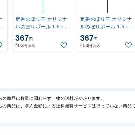
ナ
定番のぼり竿 オリジナ
定番のぼり竿 オリジナ
ルのぼりポール 1.6～
ルのぼりポール 1.6～
3m 伸縮式 水色
3m 伸縮式 黒
367
367
円
円
(30537SBL)
(30537BLK)
円
円
403
403
税込
税込
らの商品は数量に関わらず一律の送料がかかります。
らの商品は、購入金額による送料無料サービスは行っていない商品