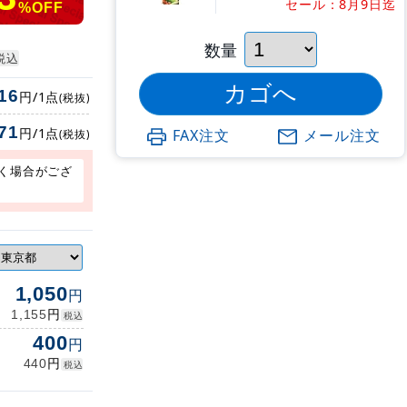
セール：8月9日迄
%OFF
数量
税込
16
円/1点
(税抜)
71
円/1点
FAX注文
メール注文
(税抜)
く場合がござ
1,050
円
円
1,155
税込
400
円
円
440
税込