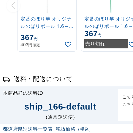
定番のぼり竿 オリジナ
定番のぼり竿 オリジ
ルのぼりポール 1.6～
ルのぼりポール 1.6～
367
3m 伸縮式 白
3m 伸縮式 緑
円
367
円
(30537***)
(30537GRN)
売り切れ
円
403
税込
送料・配送について
本商品群の送料ID
こち
こち
ship_166-default
（通常運送便）
都道府県別送料一覧表
税抜価格
（税込）