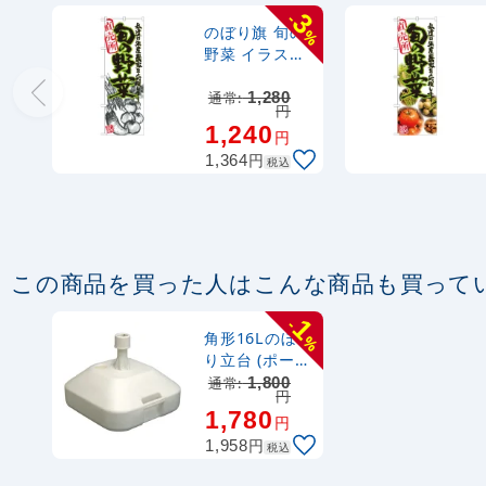
3
-
のぼり旗 旬の
%
野菜 イラスト
(21900)
通常:
1,280
円
1,240
円
円
1,364
税込
この商品を買った人はこんな商品も買って
1
-
角形16Lのぼ
%
り立台 (ポール
台) (589)
通常:
1,800
円
1,780
円
円
1,958
税込