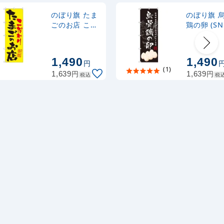
式 黒
403
円
税込
カゴへ
のぼり旗 たま
のぼり旗 
ごのお店 こだ
鶏の卵 (SN
わり (SNB-
2160)
2,320
スタンド
円
税抜
2032)
2,552
円
税込
カゴへ
1,490
1,490
円
(1)
円
円
1,639
1,639
税込
税