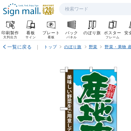
検索
印刷製作
看板
プレート
バック
のぼり旗
ポスター
安
大判出力
サイン
看板
パネル
フレーム
一覧に戻る
|
トップ
のぼり旗
野菜
野菜・果物 