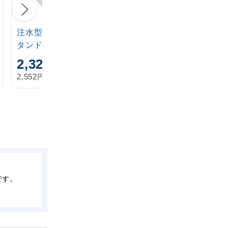
注水型マルチのぼりス
定番注水のぼりタンク
タンド 20L
アイボリー
2,320
1,870
円
円
円
円
2,552
2,057
税込
税込
です。