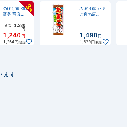
ポール 1.6～3m 伸縮
3
-
(30537BLK)
のぼり旗 旬の
のぼり旗 たま
%
野菜 写真
ご直売店
(21899)
(SNB-2038)
注水型マルチのぼり
通常:
1,280
円
20L
1,240
1,490
円
円
円
円
1,364
1,639
税込
税込
います