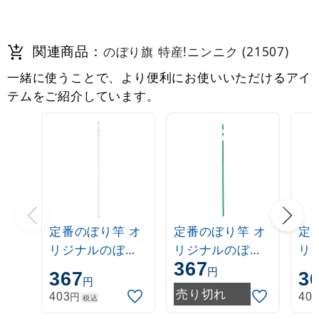
関連商品：
のぼり旗 特産!ニンニク (21507)
一緒に使うことで、より便利にお使いいただけるアイ
テムをご紹介しています。
定番のぼり竿 オ
定番のぼり竿 オ
定
リジナルのぼり
リジナルのぼり
リ
367
ポール 1.6～3m
ポール 1.6～3m
ポー
円
367
3
円
伸縮式 白
伸縮式 緑
伸
売り切れ
円
403
40
税込
(30537***)
(30537GRN)
(3