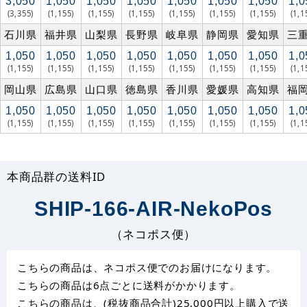
3,050
1,050
1,050
1,050
1,050
1,050
1,050
1,0
(3,355)
(1,155)
(1,155)
(1,155)
(1,155)
(1,155)
(1,155)
(1,1
石川県
福井県
山梨県
長野県
岐阜県
静岡県
愛知県
三
1,050
1,050
1,050
1,050
1,050
1,050
1,050
1,0
(1,155)
(1,155)
(1,155)
(1,155)
(1,155)
(1,155)
(1,155)
(1,1
岡山県
広島県
山口県
徳島県
香川県
愛媛県
高知県
福
1,050
1,050
1,050
1,050
1,050
1,050
1,050
1,0
(1,155)
(1,155)
(1,155)
(1,155)
(1,155)
(1,155)
(1,155)
(1,1
本商品群の送料ID
SHIP-166-AIR-NekoPos
（ネコポス便）
こちらの商品は、ネコポス便でのお届けになります。
こちらの商品は6点ごとに送料がかかります。
こちらの商品は、(税抜商品合計)25,000円以上購入で送