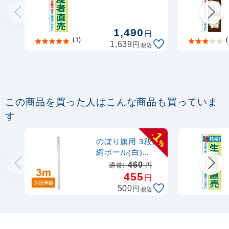
定番のぼり竿 オリジナルのぼりポール
1.6～3m 伸縮式 水色 (30537SBL)
1,490
円
(1)
(
円
1,639
税込
367
円
税抜
403
円
税込
カゴへ
定番のぼり竿 オリジナルのぼりポール
この商品を買った人はこんな商品も買っていま
1.6～3m 伸縮式 黒 (30537BLK)
す
367
円
1
-
税抜
のぼり旗用 3段伸
%
403
円
税込
カゴへ
縮ポール(白)
(846)
460
通常:
円
455
円
注水型マルチのぼりスタンド 20L
円
500
税込
2,320
円
税抜
2,552
円
税込