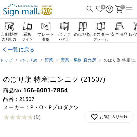
0
0
印刷製作
看板
プレート
バック
のぼり旗
ポスター
安全用品
販
大判出力
サイン
看板
パネル
フレーム
一覧に戻る
トップ
のぼり旗
野菜
野菜・果物 直売所
のぼり旗 特産!ニン
のぼり旗 特産!ニンニク (21507)
商品No:
166-6001-7854
品番：
21507
メーカー：P・O・Pプロダクツ
(0
)
お気に入り登録