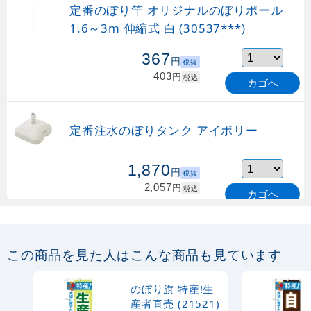
定番のぼり竿 オリジナルのぼりポール
1.6～3m 伸縮式 白 (30537***)
367
円
税抜
403
円
税込
カゴへ
定番注水のぼりタンク アイボリー
1,870
円
税抜
2,057
円
税込
カゴへ
定番のぼり竿 オリジナルのぼりポール
1.6～3m 伸縮式 緑 (30537GRN)
この商品を見た人はこんな商品も見ています
367
円
税抜
購入不可
のぼり旗 特産!生
売り切れ中
産者直売 (21521)