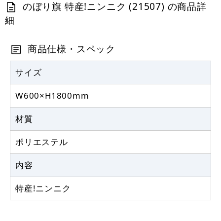
カゴへ
のぼり旗 特産!ニンニク (21507) の商品詳
細
商品仕様・スペック
サイズ
W600×H1800mm
材質
ポリエステル
内容
特産!ニンニク