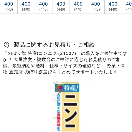
400
400
400
400
400
400
400
40
(440)
(440)
(440)
(440)
(440)
(440)
(440)
(44
製品に関するお見積り・ご相談
「のぼり旗 特産!ニンニク (21507)」の導入をご検討中です
か？ 大量注文・複数台のご検討に応じたお見積りのご相
談、最短納期や送料、仕様・サイズの確認など、 野菜・果
物 直売所 のぼり旗選びをまとめてサポートいたします。