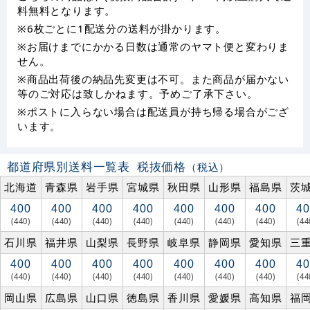
料無料となります。
※6枚ごとに1配送分の送料が掛かります。
※お届けまでにかかる日数は通常のヤマト便と変わりま
せん。
※商品出荷後の納品先変更は不可。また商品が届かない
等のご対応は致しかねます。予めご了承下さい。
※ポストに入らない場合は配送員が持ち帰る場合がござ
います。
都道府県別送料一覧表
税抜価格
（税込）
北海道
青森県
岩手県
宮城県
秋田県
山形県
福島県
茨
400
400
400
400
400
400
400
40
(440)
(440)
(440)
(440)
(440)
(440)
(440)
(44
石川県
福井県
山梨県
長野県
岐阜県
静岡県
愛知県
三
400
400
400
400
400
400
400
40
(440)
(440)
(440)
(440)
(440)
(440)
(440)
(44
岡山県
広島県
山口県
徳島県
香川県
愛媛県
高知県
福