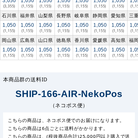
3,050
1,050
1,050
1,050
1,050
1,050
1,050
1,0
(3,355)
(1,155)
(1,155)
(1,155)
(1,155)
(1,155)
(1,155)
(1,1
石川県
福井県
山梨県
長野県
岐阜県
静岡県
愛知県
三
1,050
1,050
1,050
1,050
1,050
1,050
1,050
1,0
(1,155)
(1,155)
(1,155)
(1,155)
(1,155)
(1,155)
(1,155)
(1,1
岡山県
広島県
山口県
徳島県
香川県
愛媛県
高知県
福
1,050
1,050
1,050
1,050
1,050
1,050
1,050
1,0
(1,155)
(1,155)
(1,155)
(1,155)
(1,155)
(1,155)
(1,155)
(1,1
本商品群の送料ID
SHIP-166-AIR-NekoPos
（ネコポス便）
こちらの商品は、ネコポス便でのお届けになります。
こちらの商品は6点ごとに送料がかかります。
こちらの商品は、(税抜商品合計)25,000円以上購入で送