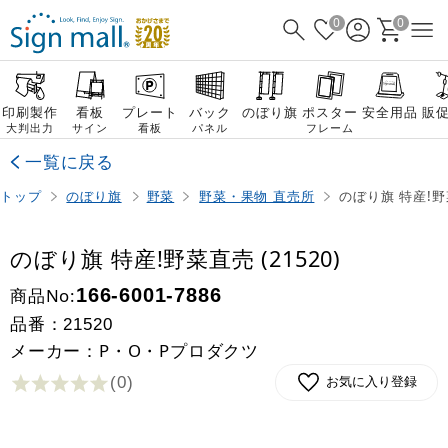
0
0
印刷製作
看板
プレート
バック
のぼり旗
ポスター
安全用品
販
大判出力
サイン
看板
パネル
フレーム
一覧に戻る
トップ
のぼり旗
野菜
野菜・果物 直売所
のぼり旗 特産!野菜
のぼり旗 特産!野菜直売 (21520)
商品No:
166-6001-7886
品番：
21520
メーカー：P・O・Pプロダクツ
(0
)
お気に入り登録