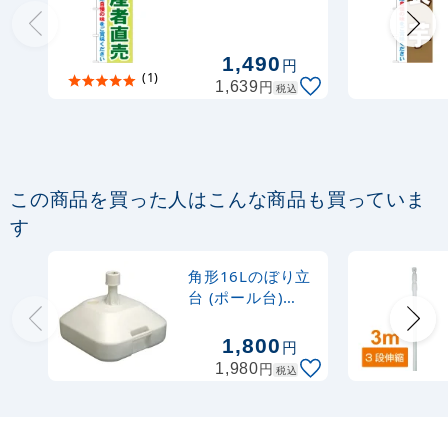
定番のぼり竿 オリジナルのぼりポール
1.6～3m 伸縮式 水色 (30537SBL)
1,490
円
(1)
円
1,639
税込
367
円
税抜
403
円
税込
カゴへ
定番のぼり竿 オリジナルのぼりポール
この商品を買った人はこんな商品も買っていま
1.6～3m 伸縮式 黒 (30537BLK)
す
367
円
税抜
角形16Lのぼり立
403
円
税込
カゴへ
台 (ポール台)
(589)
1,800
円
注水型マルチのぼりスタンド 20L
円
1,980
税込
2,320
円
税抜
2,552
円
税込