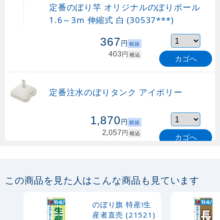
定番のぼり竿 オリジナルのぼりポール
1.6～3m 伸縮式 白 (30537***)
367
円
税抜
403
円
税込
カゴへ
定番注水のぼりタンク アイボリー
1,870
円
税抜
2,057
円
税込
カゴへ
定番のぼり竿 オリジナルのぼりポール
1.6～3m 伸縮式 緑 (30537GRN)
この商品を見た人はこんな商品も見ています
367
円
税抜
購入不可
のぼり旗 特産!生
売り切れ中
産者直売 (21521)