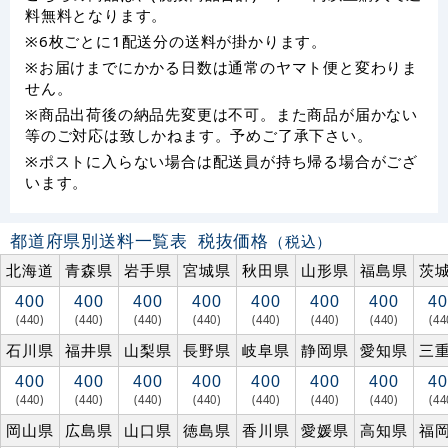
料無料となります。
※6枚ごとに1配送分の送料が掛かります。
※お届けまでにかかる日数は通常のヤマト便と変わりま
せん。
※商品出荷後の納品先変更は不可。また商品が届かない
等のご対応は致しかねます。予めご了承下さい。
※ポストに入らない場合は配送員が持ち帰る場合がござ
います。
都道府県別送料一覧表
税抜価格
（税込）
北海道
青森県
岩手県
宮城県
秋田県
山形県
福島県
茨
400
400
400
400
400
400
400
40
(440)
(440)
(440)
(440)
(440)
(440)
(440)
(44
石川県
福井県
山梨県
長野県
岐阜県
静岡県
愛知県
三
400
400
400
400
400
400
400
40
(440)
(440)
(440)
(440)
(440)
(440)
(440)
(44
岡山県
広島県
山口県
徳島県
香川県
愛媛県
高知県
福