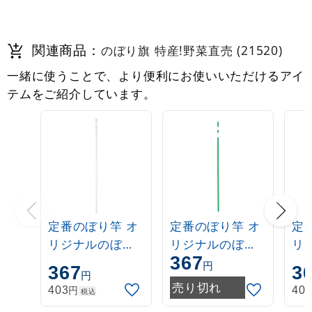
関連商品：
のぼり旗 特産!野菜直売 (21520)
一緒に使うことで、より便利にお使いいただけるアイ
テムをご紹介しています。
定番のぼり竿 オ
定番のぼり竿 オ
定
リジナルのぼり
リジナルのぼり
リ
367
ポール 1.6～3m
ポール 1.6～3m
ポー
円
367
3
円
伸縮式 白
伸縮式 緑
伸
売り切れ
円
403
40
税込
(30537***)
(30537GRN)
(3