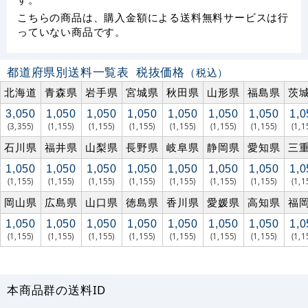
こちらの商品は、購入金額による送料無料サービスは行
っていない商品です。
都道府県別送料一覧表
税抜価格
（税込）
北海道
青森県
岩手県
宮城県
秋田県
山形県
福島県
茨
3,050
1,050
1,050
1,050
1,050
1,050
1,050
1,0
(3,355)
(1,155)
(1,155)
(1,155)
(1,155)
(1,155)
(1,155)
(1,1
石川県
福井県
山梨県
長野県
岐阜県
静岡県
愛知県
三
1,050
1,050
1,050
1,050
1,050
1,050
1,050
1,0
(1,155)
(1,155)
(1,155)
(1,155)
(1,155)
(1,155)
(1,155)
(1,1
岡山県
広島県
山口県
徳島県
香川県
愛媛県
高知県
福
1,050
1,050
1,050
1,050
1,050
1,050
1,050
1,0
(1,155)
(1,155)
(1,155)
(1,155)
(1,155)
(1,155)
(1,155)
(1,1
本商品群の送料ID