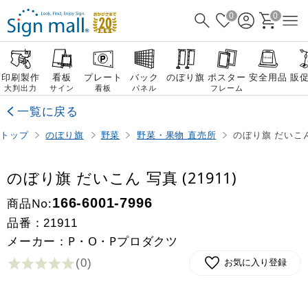
0
0
印刷製作
看板
プレート
バック
のぼり旗
ポスター
安全用品
販
大判出力
サイン
看板
パネル
フレーム
一覧に戻る
トップ
のぼり旗
野菜
野菜・果物 直売所
のぼり旗 だいこん 
のぼり旗 だいこん 写真 (21911)
商品No:
166-6001-7996
品番：
21911
メーカー：P・O・Pプロダクツ
(0
)
お気に入り登録