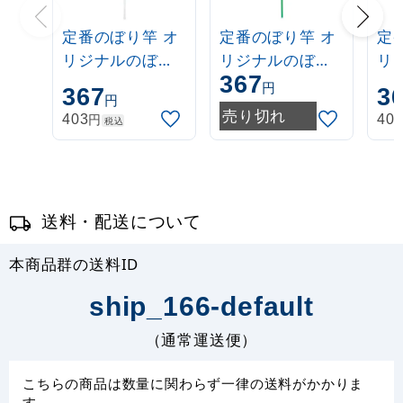
定番のぼり竿 オ
定番のぼり竿 オ
定
リジナルのぼり
リジナルのぼり
リ
367
ポール 1.6～3m
ポール 1.6～3m
ポー
円
367
3
円
伸縮式 白
伸縮式 緑
伸
売り切れ
円
403
40
税込
(30537***)
(30537GRN)
(3
送料・配送について
本商品群の送料ID
ship_166-default
（通常運送便）
こちらの商品は数量に関わらず一律の送料がかかりま
す。