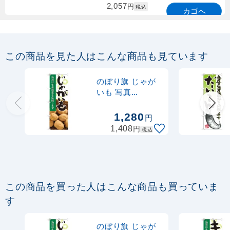
2,057
円
税込
カゴへ
定番のぼり竿 オリジナルのぼりポール
1.6～3m 伸縮式 緑 (30537GRN)
この商品を見た人はこんな商品も見ています
367
円
税抜
購入不可
のぼり旗 じゃが
売り切れ中
いも 写真
(21921)
定番のぼり竿 オリジナルのぼりポール
1,280
円
1.6～3m 伸縮式 水色 (30537SBL)
円
1,408
税込
367
円
税抜
403
円
税込
カゴへ
この商品を買った人はこんな商品も買っていま
定番のぼり竿 オリジナルのぼりポール
す
1.6～3m 伸縮式 黒 (30537BLK)
のぼり旗 じゃが