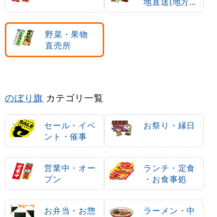
地直送(地方発
送)
野菜・果物
直売所
のぼり旗
カテゴリ一覧
セール・イベ
お祭り・縁日
ント・催事
営業中・オー
ランチ・定食
プン
・お食事処
お弁当・お惣
ラーメン・中