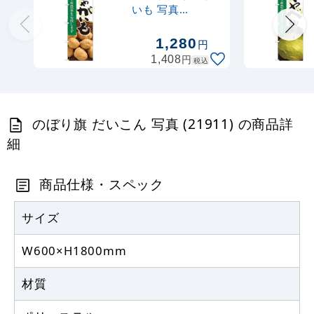
367
円
税抜
いも 写真
403
円
税込
(21921)
カゴへ
1,280
円
円
1,408
税込
注水型マルチのぼりスタンド 20L
2,320
円
税抜
のぼり旗 だいこん 写真 (21911) の商品詳
2,552
円
税込
カゴへ
細
商品仕様・スペック
サイズ
W600×H1800mm
材質