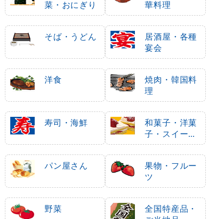
菜・おにぎり
華料理
そば・うどん
居酒屋・各種
宴会
洋食
焼肉・韓国料
理
寿司・海鮮
和菓子・洋菓
子・スイーツ
・アイス
パン屋さん
果物・フルー
ツ
野菜
全国特産品・