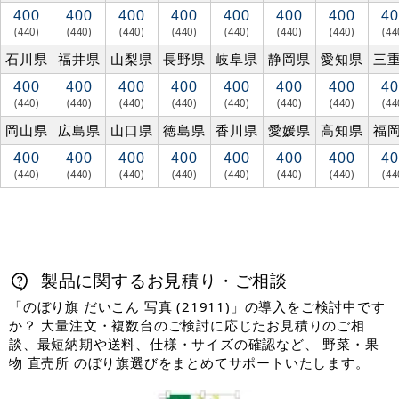
400
400
400
400
400
400
400
40
(440)
(440)
(440)
(440)
(440)
(440)
(440)
(44
石川県
福井県
山梨県
長野県
岐阜県
静岡県
愛知県
三
400
400
400
400
400
400
400
40
(440)
(440)
(440)
(440)
(440)
(440)
(440)
(44
岡山県
広島県
山口県
徳島県
香川県
愛媛県
高知県
福
400
400
400
400
400
400
400
40
(440)
(440)
(440)
(440)
(440)
(440)
(440)
(44
製品に関するお見積り・ご相談
「のぼり旗 だいこん 写真 (21911)」の導入をご検討中です
か？ 大量注文・複数台のご検討に応じたお見積りのご相
談、最短納期や送料、仕様・サイズの確認など、 野菜・果
物 直売所 のぼり旗選びをまとめてサポートいたします。