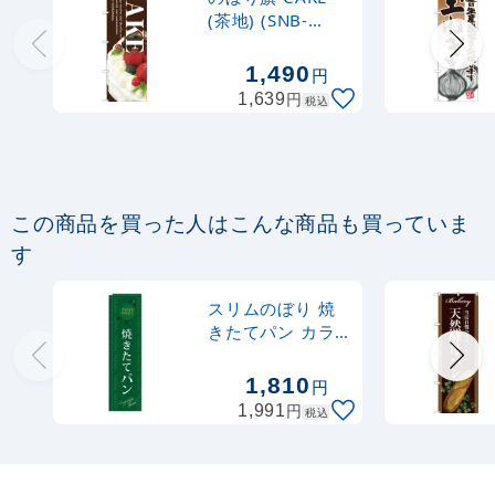
売り切れ中
(茶地) (SNB-
2787)
定番のぼり竿 オリジナルのぼりポール
1,490
円
1.6～3m 伸縮式 水色 (30537SBL)
円
1,639
税込
367
円
税抜
403
円
税込
カゴへ
この商品を買った人はこんな商品も買っていま
定番のぼり竿 オリジナルのぼりポール
す
1.6～3m 伸縮式 黒 (30537BLK)
スリムのぼり 焼
367
円
税抜
きたてパン カラ
403
円
税込
ー:緑 (5844)
カゴへ
1,810
円
円
1,991
税込
注水型マルチのぼりスタンド 20L
2,320