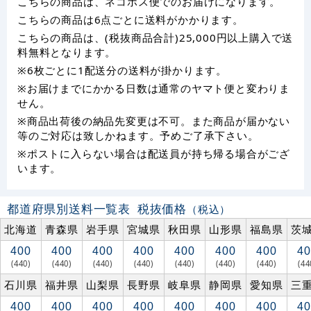
こちらの商品は、ネコポス便でのお届けになります。
こちらの商品は6点ごとに送料がかかります。
こちらの商品は、(税抜商品合計)25,000円以上購入で送
料無料となります。
※6枚ごとに1配送分の送料が掛かります。
※お届けまでにかかる日数は通常のヤマト便と変わりま
せん。
※商品出荷後の納品先変更は不可。また商品が届かない
等のご対応は致しかねます。予めご了承下さい。
※ポストに入らない場合は配送員が持ち帰る場合がござ
います。
都道府県別送料一覧表
税抜価格
（税込）
北海道
青森県
岩手県
宮城県
秋田県
山形県
福島県
茨
400
400
400
400
400
400
400
40
(440)
(440)
(440)
(440)
(440)
(440)
(440)
(44
石川県
福井県
山梨県
長野県
岐阜県
静岡県
愛知県
三
400
400
400
400
400
400
400
40