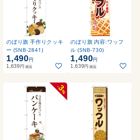
のぼり旗 手作りクッキ
のぼり旗 内容:ワッフ
ー (SNB-2841)
ル (SNB-730)
1,490
1,490
円
円
円
円
1,639
1,639
税込
税込
3
-
%