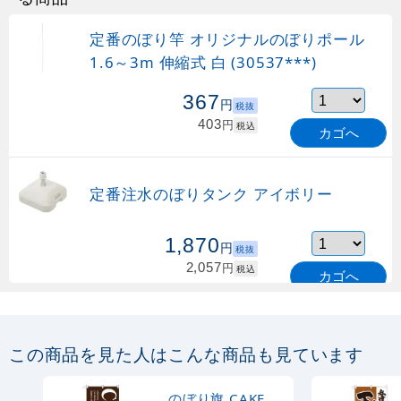
定番のぼり竿 オリジナルのぼりポール
1.6～3m 伸縮式 白 (30537***)
367
円
税抜
403
円
税込
カゴへ
定番注水のぼりタンク アイボリー
1,870
円
税抜
2,057
円
税込
カゴへ
定番のぼり竿 オリジナルのぼりポール
1.6～3m 伸縮式 緑 (30537GRN)
この商品を見た人はこんな商品も見ています
367
円
税抜
購入不可
のぼり旗 CAKE