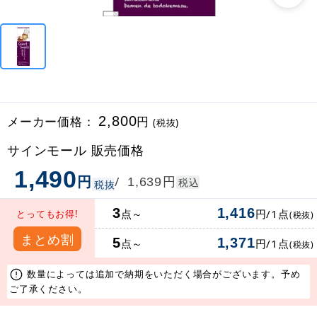
メーカー価格：
2,800
円
(税抜)
サインモール 販売価格
1,490
円
円
/
1,639
税込
税抜
3
1,416
点～
円/1点
とってもお得!
(税抜)
まとめ割
5
1,371
点～
円/1点
(税抜)
数量によっては追加で納期をいただく場合がございます。予め
ご了承ください。