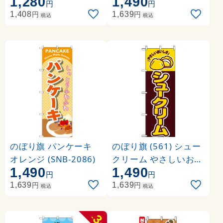
1,280
1,490
NB-2840)
円
円
円
円
1,408
1,639
税込
税込
のぼり旗 パンケーキ
のぼり旗 (561) シュー
オレンジ (SNB-2086)
クリーム やさしいおい
1,490
1,490
しさ イラスト
円
円
円
円
1,639
1,639
税込
税込
3
-