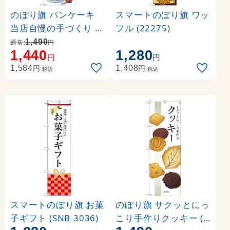
のぼり旗 パンケーキ
スマートのぼり旗 ワッ
当店自慢の手づくり イ
フル (22275)
ラスト (SNB-3080)
1,490
通常:
円
1,440
1,280
円
円
円
円
1,584
1,408
税込
税込
スマートのぼり旗 お菓
のぼり旗 サクッとにっ
子ギフト (SNB-3036)
こり手作りクッキー (S