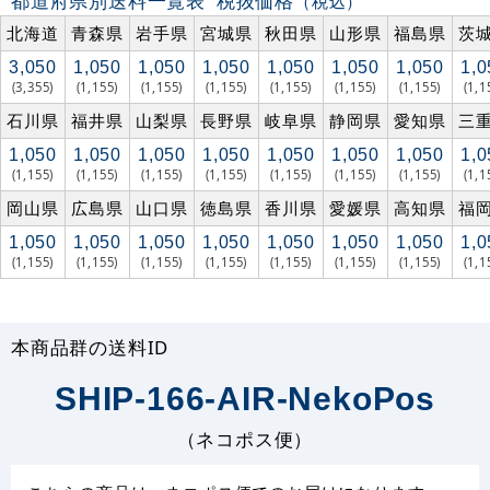
都道府県別送料一覧表
税抜価格
（税込）
北海道
青森県
岩手県
宮城県
秋田県
山形県
福島県
茨
3,050
1,050
1,050
1,050
1,050
1,050
1,050
1,0
(3,355)
(1,155)
(1,155)
(1,155)
(1,155)
(1,155)
(1,155)
(1,1
石川県
福井県
山梨県
長野県
岐阜県
静岡県
愛知県
三
1,050
1,050
1,050
1,050
1,050
1,050
1,050
1,0
(1,155)
(1,155)
(1,155)
(1,155)
(1,155)
(1,155)
(1,155)
(1,1
岡山県
広島県
山口県
徳島県
香川県
愛媛県
高知県
福
1,050
1,050
1,050
1,050
1,050
1,050
1,050
1,0
(1,155)
(1,155)
(1,155)
(1,155)
(1,155)
(1,155)
(1,155)
(1,1
本商品群の送料ID
SHIP-166-AIR-NekoPos
（ネコポス便）