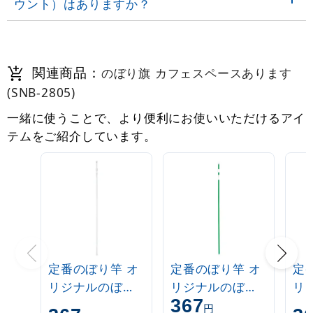
ウント）はありますか？
関連商品：
のぼり旗 カフェスペースあります
(SNB-2805)
一緒に使うことで、より便利にお使いいただけるアイ
テムをご紹介しています。
定番のぼり竿 オ
定番のぼり竿 オ
定
リジナルのぼり
リジナルのぼり
リ
367
ポール 1.6～3m
ポール 1.6～3m
ポー
円