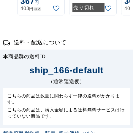
367
3
円
伸縮式 白
伸縮式 緑
伸
売り切れ
円
403
40
税込
(30537***)
(30537GRN)
(3
送料・配送について
本商品群の送料ID
ship_166-default
（通常運送便）
こちらの商品は数量に関わらず一律の送料がかかりま
す。
こちらの商品は、購入金額による送料無料サービスは行
っていない商品です。