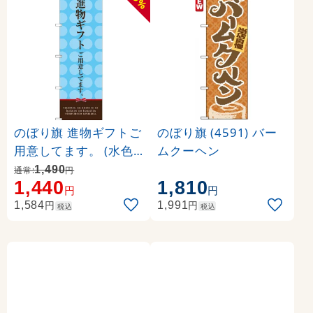
%
のぼり旗 進物ギフトご
のぼり旗 (4591) バー
用意してます。 (水色)
ムクーヘン
(SNB-2747)
1,490
通常:
円
1,440
1,810
円
円
円
円
1,584
1,991
税込
税込