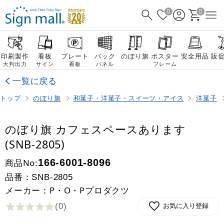
0
0
印刷製作
看板
プレート
バック
のぼり旗
ポスター
安全用品
販
大判出力
サイン
看板
パネル
フレーム
一覧に戻る
トップ
のぼり旗
和菓子・洋菓子・スイーツ・アイス
洋菓子
のぼり旗 カフェスペースあります
(SNB-2805)
商品No:
166-6001-8096
品番：
SNB-2805
メーカー：P・O・Pプロダクツ
(0
)
お気に入り登録