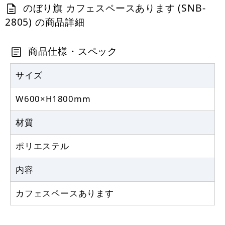
円
税抜
のぼり旗 カフェスペースあります (SNB-
2,552
円
税込
カゴへ
2805) の商品詳細
商品仕様・スペック
サイズ
W600×H1800mm
材質
ポリエステル
内容
カフェスペースあります