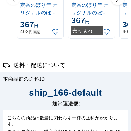
定番のぼり竿 オ
定番のぼり竿 オ
定
リジナルのぼり
リジナルのぼり
リ
367
ポール 1.6～3m
ポール 1.6～3m
ポー
円
367
3
円
伸縮式 白
伸縮式 緑
伸
売り切れ
円
403
40
税込
(30537***)
(30537GRN)
(3
送料・配送について
本商品群の送料ID
ship_166-default
（通常運送便）
こちらの商品は数量に関わらず一律の送料がかかりま
す。