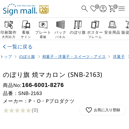
0
0
印刷製作
看板
プレート
バック
のぼり旗
ポスター
安全用品
販
大判出力
サイン
看板
パネル
フレーム
一覧に戻る
トップ
のぼり旗
和菓子・洋菓子・スイーツ・アイス
洋菓子
のぼり旗 焼マカロン (SNB-2163)
商品No:
166-6001-8276
品番：
SNB-2163
メーカー：P・O・Pプロダクツ
(0
)
お気に入り登録