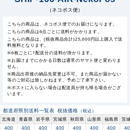
（ネコポス便）
こちらの商品は、ネコポス便でのお届けになります。
こちらの商品は6点ごとに送料がかかります。
こちらの商品は、(税抜商品合計)25,000円以上購入で送
料無料となります。
※6枚ごとに1配送分の送料が掛かります。
※お届けまでにかかる日数は通常のヤマト便と変わりま
せん。
※商品出荷後の納品先変更は不可。また商品が届かない
等のご対応は致しかねます。予めご了承下さい。
※ポストに入らない場合は配送員が持ち帰る場合がござ
います。
都道府県別送料一覧表
税抜価格
（税込）
北海道
青森県
岩手県
宮城県
秋田県
山形県
福島県
茨
400
400
400
400
400
400
400
40