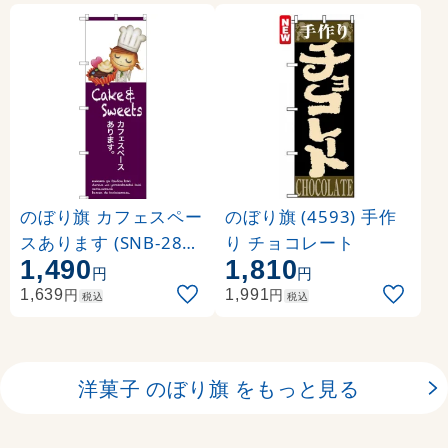
のぼり旗 カフェスペー
のぼり旗 (4593) 手作
スあります (SNB-2805
り チョコレート
1,490
1,810
)
円
円
円
円
1,639
1,991
税込
税込
洋菓子 のぼり旗 をもっと見る