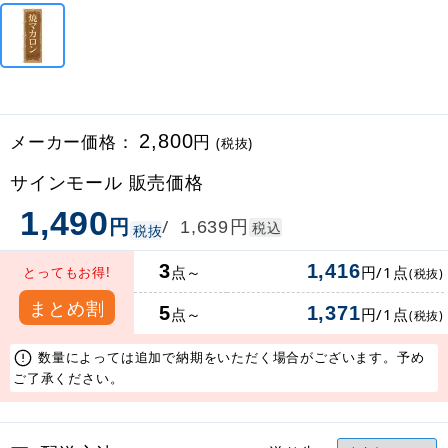
メーカー価格：
2,800
円
(税抜)
サインモール 販売価格
1,490
円
円
/
1,639
税込
税抜
3
1,416
点～
円/1点
とってもお得!
(税抜)
まとめ割
5
1,371
点～
円/1点
(税抜)
数量によっては追加で納期をいただく場合がございます。予め
ご了承ください。