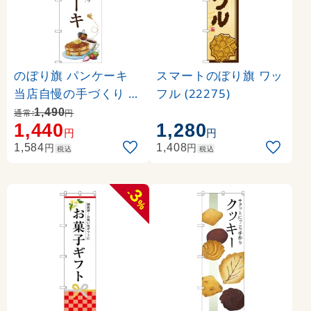
のぼり旗 パンケーキ
スマートのぼり旗 ワッ
当店自慢の手づくり イ
フル (22275)
ラスト (SNB-3080)
1,490
通常:
円
1,440
1,280
円
円
円
円
1,584
1,408
税込
税込
3
-
%