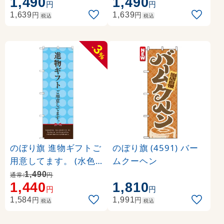
1,490
1,490
しさ イラスト
円
円
円
円
1,639
1,639
税込
税込
3
-
%
のぼり旗 進物ギフトご
のぼり旗 (4591) バー
用意してます。 (水色)
ムクーヘン
(SNB-2747)
1,490
通常:
円
1,440
1,810
円
円
円
円
1,584
1,991
税込
税込