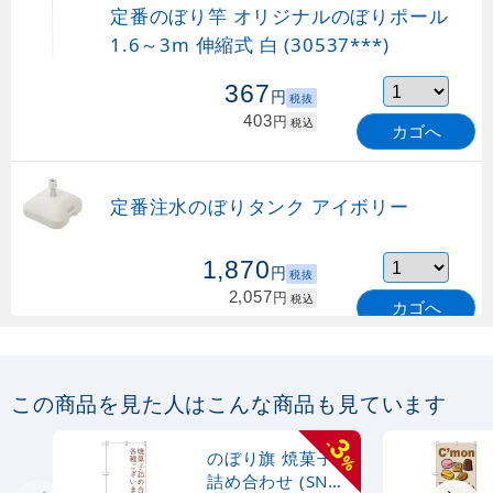
定番のぼり竿 オリジナルのぼりポール
1.6～3m 伸縮式 白 (30537***)
367
円
税抜
403
円
税込
カゴへ
定番注水のぼりタンク アイボリー
1,870
円
税抜
2,057
円
税込
カゴへ
定番のぼり竿 オリジナルのぼりポール
1.6～3m 伸縮式 緑 (30537GRN)
この商品を見た人はこんな商品も見ています
367
円
税抜
3
-
購入不可
のぼり旗 焼菓子
%
売り切れ中
詰め合わせ (SNB-