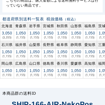
こちらの商品は、購入金額による送料無料サービスは行
っていない商品です。
都道府県別送料一覧表
税抜価格
（税込）
北海道
青森県
岩手県
宮城県
秋田県
山形県
福島県
茨
3,050
1,050
1,050
1,050
1,050
1,050
1,050
1,0
(3,355)
(1,155)
(1,155)
(1,155)
(1,155)
(1,155)
(1,155)
(1,1
石川県
福井県
山梨県
長野県
岐阜県
静岡県
愛知県
三
1,050
1,050
1,050
1,050
1,050
1,050
1,050
1,0
(1,155)
(1,155)
(1,155)
(1,155)
(1,155)
(1,155)
(1,155)
(1,1
岡山県
広島県
山口県
徳島県
香川県
愛媛県
高知県
福
1,050
1,050
1,050
1,050
1,050
1,050
1,050
1,0
(1,155)
(1,155)
(1,155)
(1,155)
(1,155)
(1,155)
(1,155)
(1,1
本商品群の送料ID
SHIP-166-AIR-NekoPos