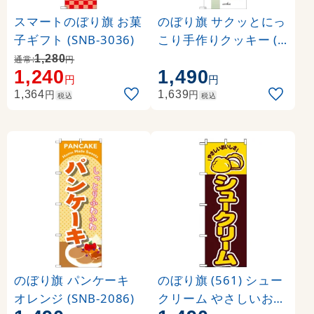
スマートのぼり旗 お菓
のぼり旗 サクッとにっ
子ギフト (SNB-3036)
こり手作りクッキー (S
NB-2840)
1,280
通常:
円
1,240
1,490
円
円
円
円
1,364
1,639
税込
税込
のぼり旗 パンケーキ
のぼり旗 (561) シュー
オレンジ (SNB-2086)
クリーム やさしいおい