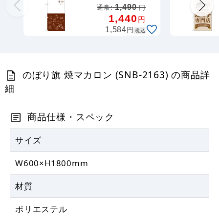
2800)
1,490
通常:
円
定番のぼり竿 オリジナルのぼりポール
1,440
円
1.6～3m 伸縮式 水色 (30537SBL)
円
1,584
税込
367
円
税抜
403
円
税込
カゴへ
のぼり旗 焼マカロン (SNB-2163) の商品詳
細
定番のぼり竿 オリジナルのぼりポール
1.6～3m 伸縮式 黒 (30537BLK)
商品仕様・スペック
367
円
税抜
403
円
サイズ
税込
カゴへ
W600×H1800mm
注水型マルチのぼりスタンド 20L
材質
2,320
円
税抜
ポリエステル
2,552
円
税込