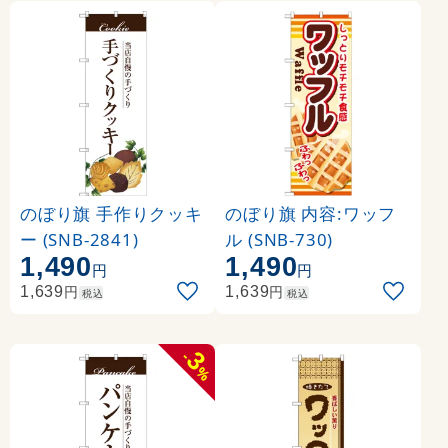
のぼり旗 手作りクッキ
のぼり旗 内容:ワッフ
ー (SNB-2841)
ル (SNB-730)
1,490
1,490
円
円
円
円
1,639
1,639
税込
税込
3
-
%