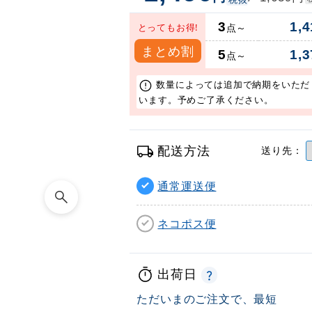
3
1,4
とってもお得!
点～
まとめ割
5
1,3
点～
数量によっては追加で納期をいただ
います。予めご了承ください。
配送方法
送り先：
通常運送便
ネコポス便
出荷日
ただいまのご注文で、最短