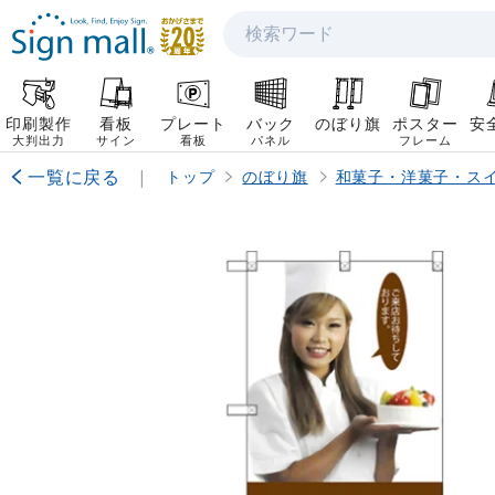
検索
印刷製作
看板
プレート
バック
のぼり旗
ポスター
安
大判出力
サイン
看板
パネル
フレーム
一覧に戻る
|
トップ
のぼり旗
和菓子・洋菓子・ス