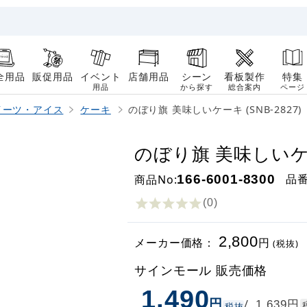
全用品
販促用品
イベント
店舗用品
シーン
看板製作
特集
用品
から探す
総合案内
ページ
イーツ・アイス
ケーキ
のぼり旗 美味しいケーキ (SNB-2827)
のぼり旗 美味しいケーキ
品
商品No:
166-6001-8300
(0
)
2,800
メーカー価格：
円
(税抜)
サインモール 販売価格
1,490
円
円
/
1,639
税抜