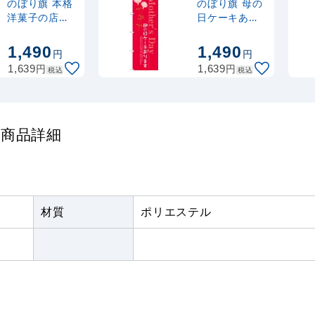
(30537BLK)
のぼり旗 本格
のぼり旗 母の
洋菓子の店
日ケーキあり
(SNB-2795)
ます (SNB-
注水型マルチのぼり
2741)
1,490
1,490
円
円
20L
円
円
1,639
1,639
税込
税込
 の商品詳細
材質
ポリエステル