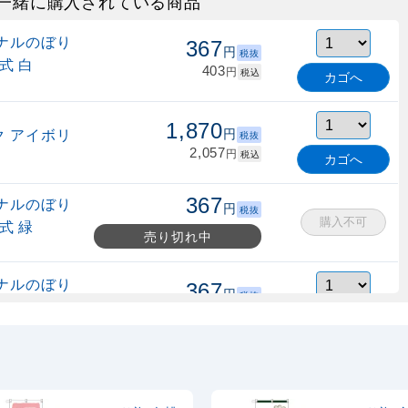
一緒に購入されている商品
ナルのぼり
367
円
税抜
式 白
403
円
税込
カゴへ
1,870
 アイボリ
円
税抜
2,057
円
税込
カゴへ
367
ナルのぼり
円
税抜
購入不可
式 緑
売り切れ中
ナルのぼり
367
円
税抜
縮式 水色
403
円
税込
カゴへ
ナルのぼり
367
円
税抜
式 黒
403
円
税込
カゴへ