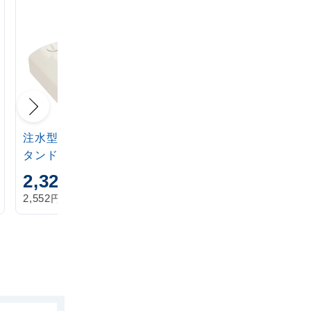
注水型マルチのぼりス
定番注水のぼりタンク
タンド 20L
アイボリー
2,320
1,870
円
円
円
円
2,552
2,057
税込
税込