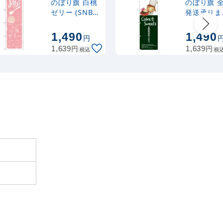
のぼり旗 白桃
のぼり旗 
ゼリー (SNB-
発送承りま
2862)
Cake ＆
2,320
スタンド
円
税抜
Sweets 
1,490
1,490
円
2,552
円
税込
カゴへ
にイラスト
円
円
1,639
1,639
税込
税
(SNB-2803