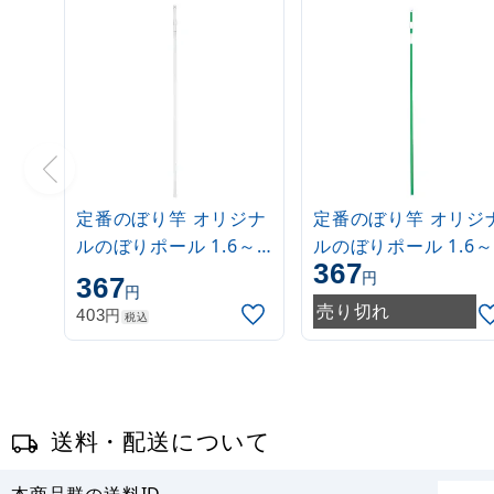
定番のぼり竿 オリジナ
定番のぼり竿 オリジ
ルのぼりポール 1.6～
ルのぼりポール 1.6～
367
3m 伸縮式 白
3m 伸縮式 緑
円
367
円
(30537***)
(30537GRN)
売り切れ
円
403
税込
送料・配送について
本商品群の送料ID