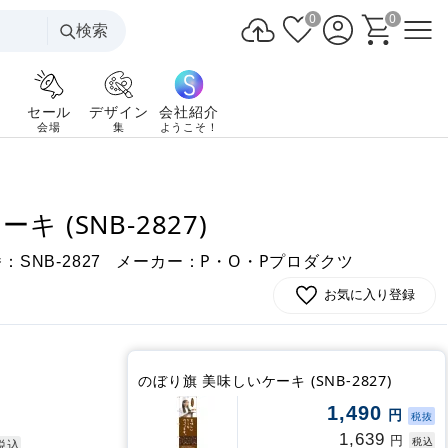
0
0
検索
セール
デザイン
会社紹介
会場
集
ようこそ！
 (SNB-2827)
番：
メーカー：P・O・Pプロダクツ
SNB-2827
お気に入り登録
のぼり旗 美味しいケーキ (SNB-2827)
1,490
円
税抜
1,639
円
税込
税込