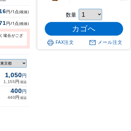
16
円/1点
(税抜)
数量
71
円/1点
(税抜)
く場合がござ
FAX注文
メール注文
1,050
円
円
1,155
税込
400
円
円
440
税込