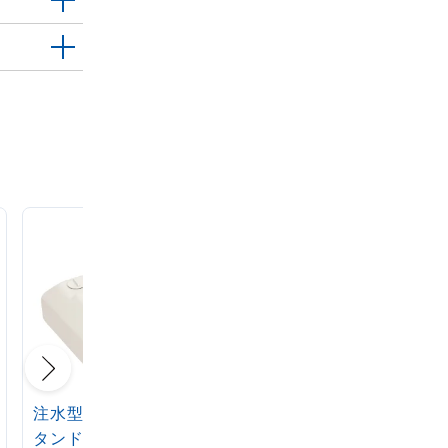
注水型マルチのぼりス
定番注水のぼりタンク
タンド 20L
アイボリー