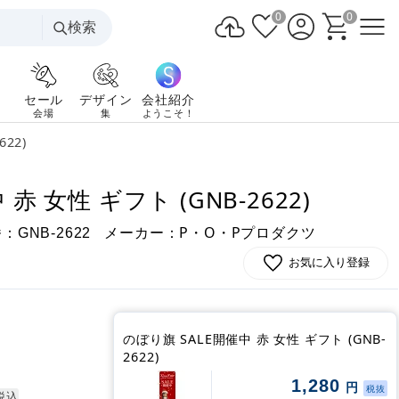
0
0
検索
セール
デザイン
会社紹介
会場
集
ようこそ！
22)
赤 女性 ギフト (GNB-2622)
番：
メーカー：P・O・Pプロダクツ
GNB-2622
お気に入り登録
のぼり旗 SALE開催中 赤 女性 ギフト (GNB-
2622)
1,280
円
税抜
税込