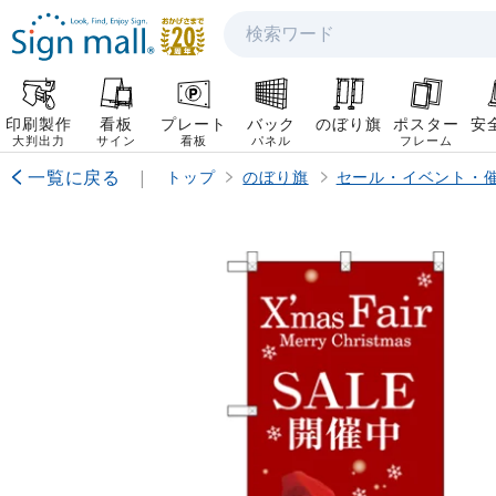
検索
印刷製作
看板
プレート
バック
のぼり旗
ポスター
安
大判出力
サイン
看板
パネル
フレーム
一覧に戻る
|
トップ
のぼり旗
セール・イベント・