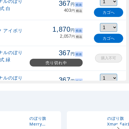
ナルのぼり
367
円
税抜
式 白
403
円
税込
カゴへ
1,870
 アイボリ
円
税抜
2,057
円
税込
カゴへ
367
ナルのぼり
円
税抜
購入不可
式 緑
売り切れ中
ナルのぼり
367
円
税抜
縮式 水色
403
円
税込
カゴへ
ナルのぼり
367
円
税抜
式 黒
403
円
税込
カゴへ
のぼり旗
のぼり旗
Merry
Xmas Fai