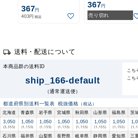
367
3m 伸縮式 白
3m 伸縮式 緑
円
367
円
(30537***)
(30537GRN)
売り切れ
円
403
税込
送料・配送について
本商品群の送料ID
こち
こち
ship_166-default
（通常運送便）
都道府県別送料一覧表
税抜価格
（税込）
北海道
青森県
岩手県
宮城県
秋田県
山形県
福島県
茨
3,050
1,050
1,050
1,050
1,050
1,050
1,050
1,
(3,355)
(1,155)
(1,155)
(1,155)
(1,155)
(1,155)
(1,155)
(1,
石川県
福井県
山梨県
長野県
岐阜県
静岡県
愛知県
三