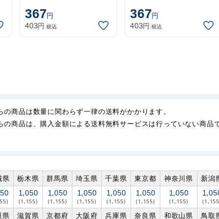
3m 伸縮式 水色
3m 伸縮式 黒
367
367
円
円
(30537SBL)
(30537BLK)
円
円
403
403
税込
税込
らの商品は数量に関わらず一律の送料がかかります。
らの商品は、購入金額による送料無料サービスは行っていない商品
城県
栃木県
群馬県
埼玉県
千葉県
東京都
神奈川県
新潟
050
1,050
1,050
1,050
1,050
1,050
1,050
1,05
155)
(1,155)
(1,155)
(1,155)
(1,155)
(1,155)
(1,155)
(1,155
重県
滋賀県
京都府
大阪府
兵庫県
奈良県
和歌山県
鳥取