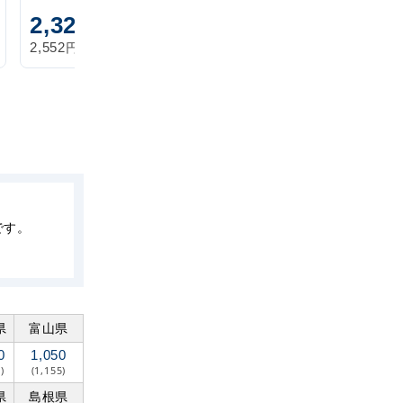
2,320
1,870
円
円
円
円
2,552
2,057
税込
税込
です。
県
富山県
0
1,050
)
(1,155)
県
島根県