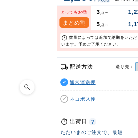
3
1,2
とってもお得!
点～
まとめ割
5
1,1
点～
数量によっては追加で納期をいただ
います。予めご了承ください。
配送方法
送り先：
通常運送便
ネコポス便
出荷日
ただいまのご注文で、最短