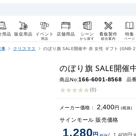
全用品
販促用品
イベント
店舗用品
シーン
看板製作
特集
用品
から探す
総合案内
ページ
催事
クリスマス
のぼり旗 SALE開催中 赤 女性 ギフト (GNB-26
のぼり旗 SALE開催中 
品
商品No:
166-6001-8568
(0
)
2,400
メーカー価格：
円
(税抜)
サインモール 販売価格
1,280
円
円
/
1,408
税抜