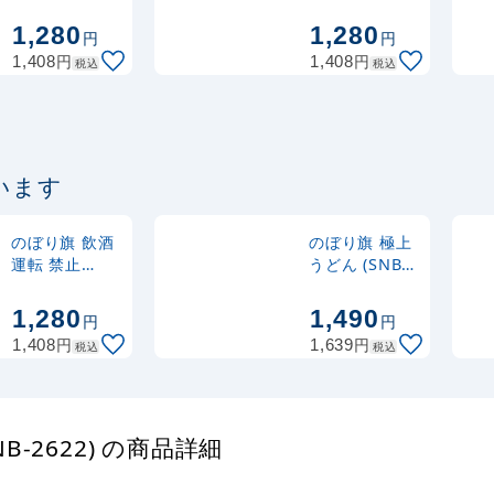
CLAUS 花
CLAUS (GNB-
注水型マルチのぼり
(GNB-2631)
2627)
1,280
1,280
円
円
20L
円
円
1,408
1,408
税込
税込
います
のぼり旗 飲酒
のぼり旗 極上
運転 禁止
うどん (SNB-
(GNB-981)
972)
1,280
1,490
円
円
円
円
1,408
1,639
税込
税込
B-2622) の商品詳細