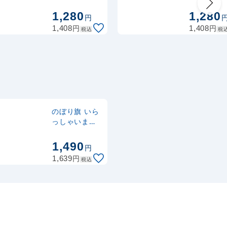
Christmas サ
ツリー (GN
2,320
スタンド
円
税抜
ンタ ギフト
2573)
1,280
1,280
円
2,552
円
税込
(GNB-2628)
カゴへ
円
円
1,408
1,408
税込
税
のぼり旗 いら
っしゃいませ
女性写真デザ
イン (SNB-
1,490
円
2822)
円
1,639
税込