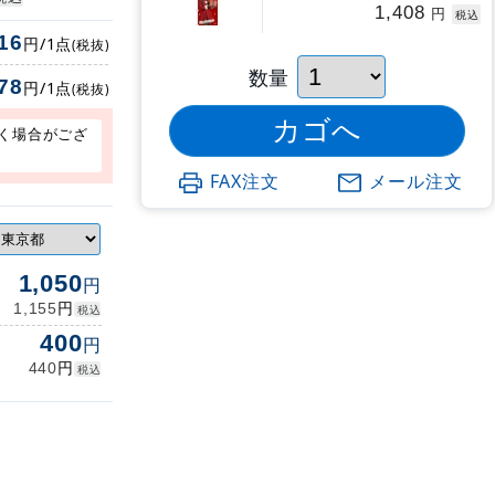
1,408
円
税込
16
円/1点
(税抜)
数量
78
円/1点
(税抜)
く場合がござ
FAX注文
メール注文
1,050
円
円
1,155
税込
400
円
円
440
税込