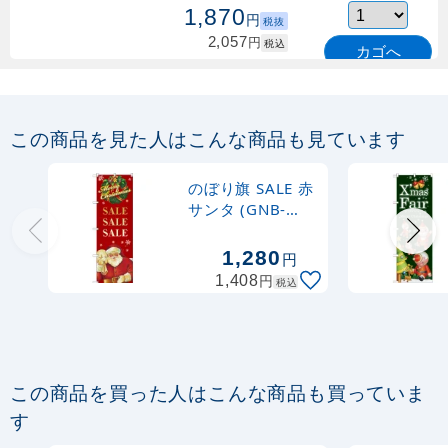
1,870
円
税抜
2,057
円
税込
カゴへ
定番のぼり竿 オリジナルのぼりポール
1.6～3m 伸縮式 緑 (30537GRN)
この商品を見た人はこんな商品も見ています
367
円
税抜
購入不可
のぼり旗 SALE 赤
売り切れ中
サンタ (GNB-
2620)
定番のぼり竿 オリジナルのぼりポール
1,280
円
1.6～3m 伸縮式 水色 (30537SBL)
円
1,408
税込
367
円
税抜
403
円
税込
カゴへ
この商品を買った人はこんな商品も買っていま
定番のぼり竿 オリジナルのぼりポール
す
1.6～3m 伸縮式 黒 (30537BLK)