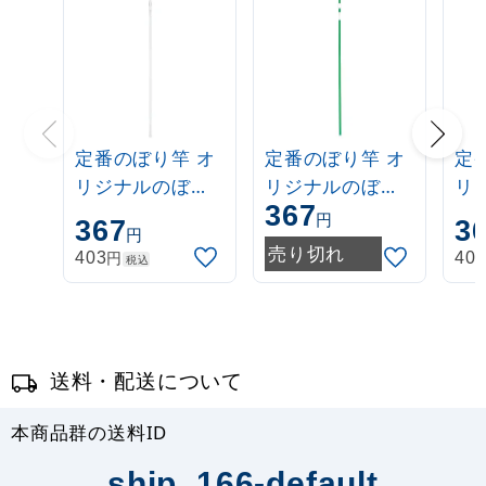
定番のぼり竿 オ
定番のぼり竿 オ
定
リジナルのぼり
リジナルのぼり
リ
367
ポール 1.6～3m
ポール 1.6～3m
ポー
円
367
3
円
伸縮式 白
伸縮式 緑
伸
売り切れ
円
403
40
税込
(30537***)
(30537GRN)
(3
送料・配送について
本商品群の送料ID
ship_166-default