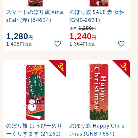
スマートのぼり旗 Xma
のぼり旗 SALE 赤 女性
sFair (赤) (64694)
(GNB-2621)
1,280
通常:
円
1,280
1,240
円
円
円
円
1,408
1,364
税込
税込
3
3
-
-
%
%
のぼり旗 はっぴーめり
のぼり旗 Happy Chris
ーくりすます (21262)
tmas (GNB-1651)