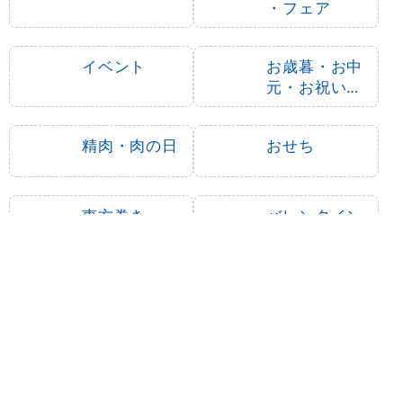
・フェア
イベント
お歳暮・お中
元・お祝いギ
フト
精肉・肉の日
おせち
恵方巻き
バレンタイン
母の日
お盆
ハロウィン
クリスマス