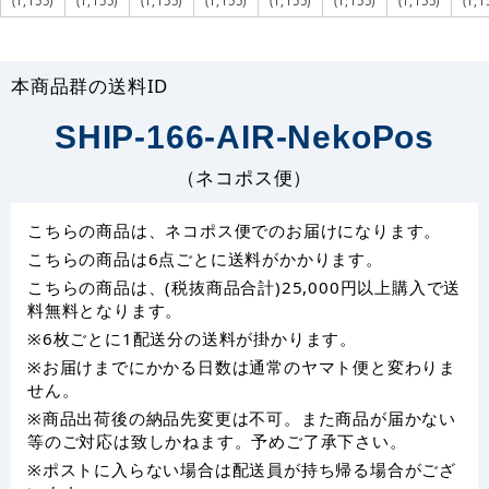
(1,155)
(1,155)
(1,155)
(1,155)
(1,155)
(1,155)
(1,155)
(1,1
本商品群の送料ID
SHIP-166-AIR-NekoPos
（ネコポス便）
こちらの商品は、ネコポス便でのお届けになります。
こちらの商品は6点ごとに送料がかかります。
こちらの商品は、(税抜商品合計)25,000円以上購入で送
料無料となります。
※6枚ごとに1配送分の送料が掛かります。
※お届けまでにかかる日数は通常のヤマト便と変わりま
せん。
※商品出荷後の納品先変更は不可。また商品が届かない
等のご対応は致しかねます。予めご了承下さい。
※ポストに入らない場合は配送員が持ち帰る場合がござ