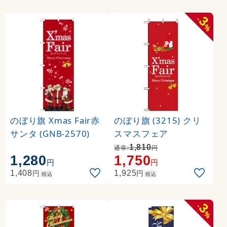
3
-
%
のぼり旗 Xmas Fair赤
のぼり旗 (3215) クリ
サンタ (GNB-2570)
スマスフェア
1,810
通常:
円
1,280
1,750
円
円
円
円
1,408
1,925
税込
税込
3
-
%