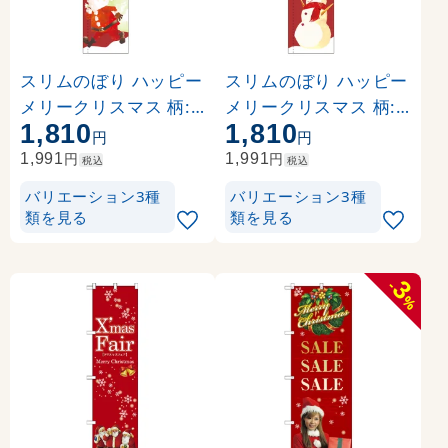
スリムのぼり ハッピー
スリムのぼり ハッピー
メリークリスマス 柄:
メリークリスマス 柄:
1,810
1,810
サンタ (5073)
雪だるま (5075)
円
円
円
円
1,991
1,991
税込
税込
バリエーション3種
バリエーション3種
類を見る
類を見る
3
-
%