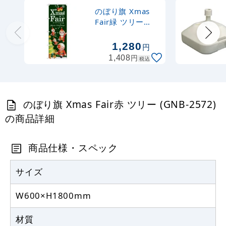
のぼり旗 Xmas
367
円
税抜
Fair緑 ツリー
403
円
税込
(GNB-2573)
カゴへ
1,280
円
円
1,408
税込
注水型マルチのぼりスタンド 20L
2,320
円
税抜
のぼり旗 Xmas Fair赤 ツリー (GNB-2572)
2,552
円
税込
カゴへ
の商品詳細
商品仕様・スペック
サイズ
W600×H1800mm
材質