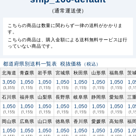
（通常運送便）
こちらの商品は数量に関わらず一律の送料がかかりま
す。
こちらの商品は、購入金額による送料無料サービスは行
っていない商品です。
都道府県別送料一覧表
税抜価格
（税込）
北海道
青森県
岩手県
宮城県
秋田県
山形県
福島県
茨
3,050
1,050
1,050
1,050
1,050
1,050
1,050
1,0
(3,355)
(1,155)
(1,155)
(1,155)
(1,155)
(1,155)
(1,155)
(1,1
石川県
福井県
山梨県
長野県
岐阜県
静岡県
愛知県
三
1,050
1,050
1,050
1,050
1,050
1,050
1,050
1,0
(1,155)
(1,155)
(1,155)
(1,155)
(1,155)
(1,155)
(1,155)
(1,1
岡山県
広島県
山口県
徳島県
香川県
愛媛県
高知県
福
1,050
1,050
1,050
1,050
1,050
1,050
1,050
1,0