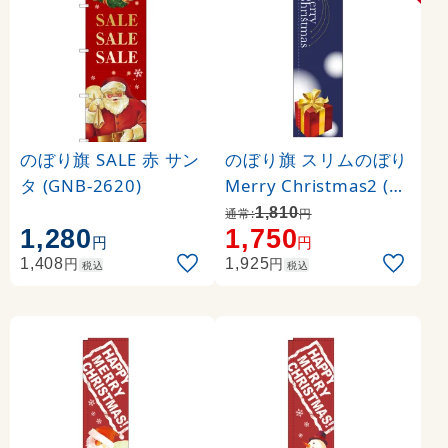
のぼり旗 SALE 赤 サン
のぼり旗 スリムのぼり
タ (GNB-2620)
Merry Christmas2 (50
70)
1,810
通常:
円
1,280
1,750
円
円
円
円
1,408
1,925
税込
税込