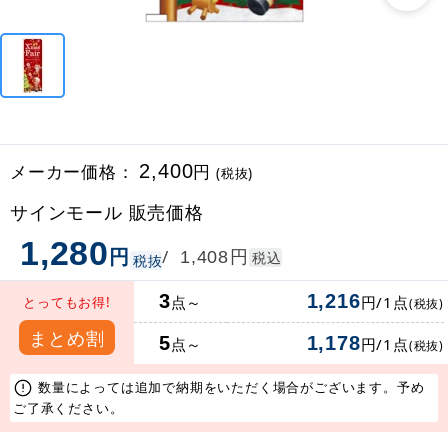
メーカー価格：
2,400
円
(税抜)
サインモール 販売価格
1,280
円
円
/
1,408
税込
税抜
3
1,216
点～
円/1点
とってもお得!
(税抜)
まとめ割
5
1,178
点～
円/1点
(税抜)
数量によっては追加で納期をいただく場合がございます。予め
ご了承ください。