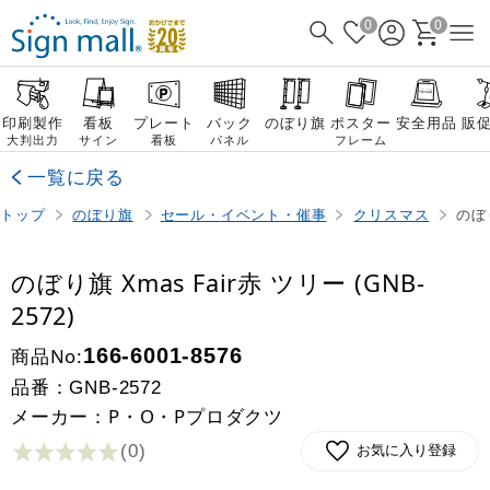
0
0
印刷製作
看板
プレート
バック
のぼり旗
ポスター
安全用品
販
大判出力
サイン
看板
パネル
フレーム
一覧に戻る
トップ
のぼり旗
セール・イベント・催事
クリスマス
のぼり
のぼり旗 Xmas Fair赤 ツリー (GNB-
2572)
商品No:
166-6001-8576
品番：
GNB-2572
メーカー：P・O・Pプロダクツ
(0
)
お気に入り登録