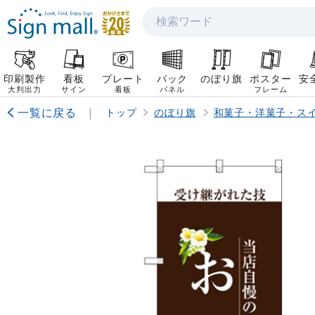
検索
印刷製作
看板
プレート
バック
のぼり旗
ポスター
安
大判出力
サイン
看板
パネル
フレーム
一覧に戻る
|
トップ
のぼり旗
和菓子・洋菓子・ス