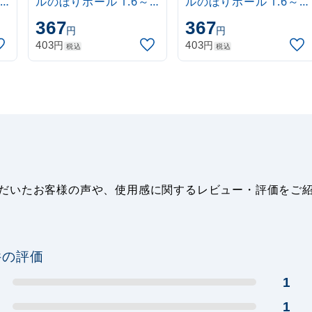
ルのぼりポール 1.6～
ルのぼりポール 1.6～
3m 伸縮式 水色
3m 伸縮式 黒
367
367
円
円
(30537SBL)
(30537BLK)
円
円
403
403
税込
税込
ご利用いただいたお客様の声や、使用感に関するレビュー・評価をご
件の評価
1
1