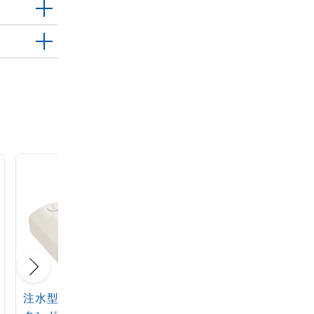
注水型マルチのぼりス
定番注水のぼりタンク