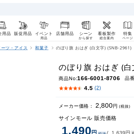
全用品
販促用品
イベント
店舗用品
シーン
看板製作
特集
用品
から探す
総合案内
ページ
イーツ・アイス
和菓子
のぼり旗 おはぎ (白文字) (SNB-2961)
のぼり旗 おはぎ (白文字
品
商品No:
166-6001-8706
4.5
(2)
2,800
メーカー価格：
円
(税抜)
サインモール 販売価格
1,490
円
円
/
1,639
税抜