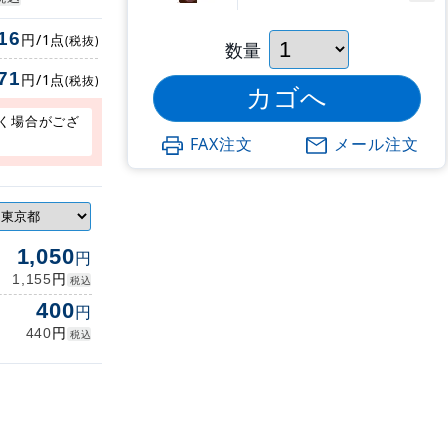
16
円/1点
(税抜)
数量
71
円/1点
(税抜)
く場合がござ
FAX注文
メール注文
1,050
円
円
1,155
税込
400
円
円
440
税込