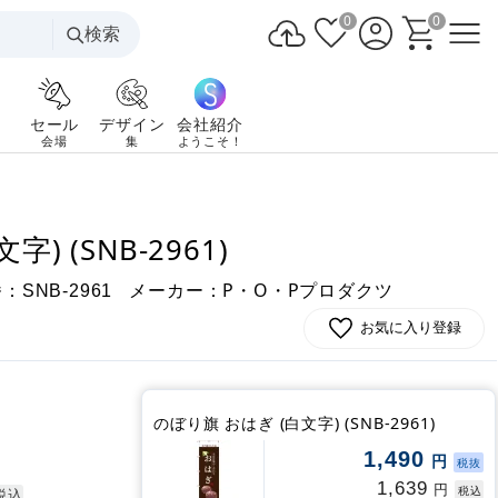
0
0
検索
セール
デザイン
会社紹介
会場
集
ようこそ！
) (SNB-2961)
番：
メーカー：P・O・Pプロダクツ
SNB-2961
お気に入り登録
のぼり旗 おはぎ (白文字) (SNB-2961)
1,490
円
税抜
1,639
円
税込
税込