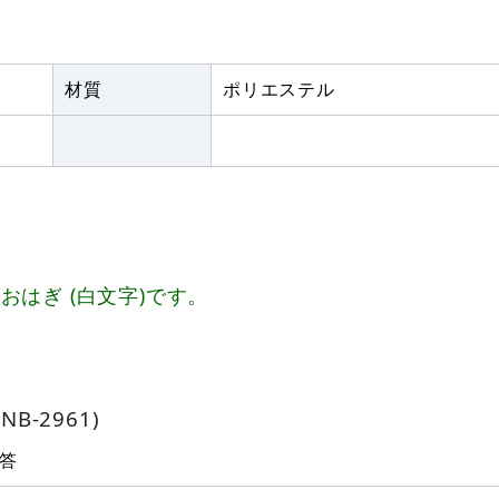
材質
ポリエステル
はぎ (白文字)です。
B-2961)
答