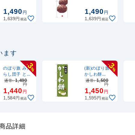
(SNB-2960)
(SNB-3002)
注水型マルチのぼり
1,490
1,490
20L
円
円
円
円
1,639
1,639
税込
税込
います
3
3
-
-
のぼり旗 みた
(新)のぼり旗
%
%
らし団子 とろ
かしわ餅
ーり香ばしい
(SNB-4053)
通常:
1,490
通常:
1,500
円
円
(SNB-703)
1,440
1,450
円
円
円
円
1,584
1,595
税込
税込
 の商品詳細