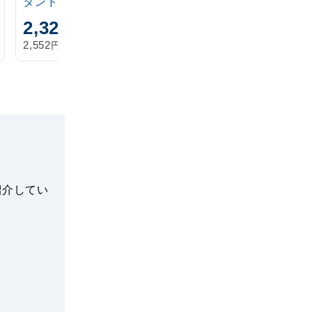
タンド 20L
アイボリー
2,320
1,870
円
円
円
円
2,552
2,057
税込
税込
紹介してい