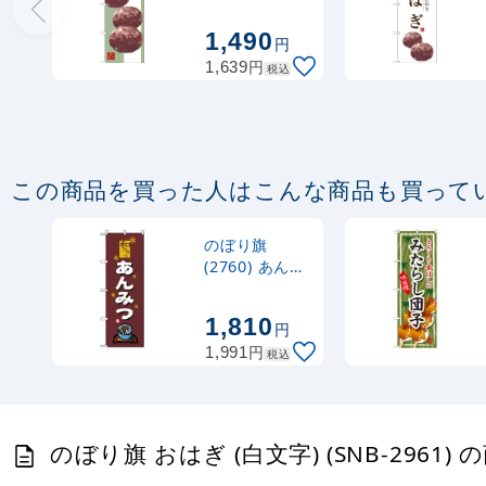
(SNB-2980)
1,490
円
円
1,639
税込
この商品を買った人はこんな商品も買って
のぼり旗
(2760) あんみ
つ
1,810
円
円
1,991
税込
のぼり旗 おはぎ (白文字) (SNB-2961)