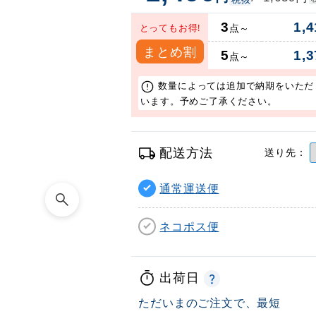
3
1,4
とってもお得!
点～
まとめ割
5
1,3
点～
数量によっては追加で納期をいただ
います。予めご了承ください。
配送方法
送り先：
通常運送便
ネコポス便
出荷日
ただいまのご注文で、最短