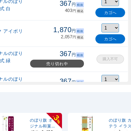
ナルのぼり
367
円
税抜
式 白
403
円
税込
カゴへ
1,870
 アイボリ
円
税抜
2,057
円
税込
カゴへ
367
ナルのぼり
円
税抜
購入不可
式 緑
売り切れ中
ナルのぼり
367
円
税抜
縮式 水色
403
円
税込
カゴへ
ナルのぼり
367
円
税抜
式 黒
403
円
税込
3
-
カゴへ
のぼり旗 オリ
のぼり旗 
%
ジナル和菓子
テラ イラ