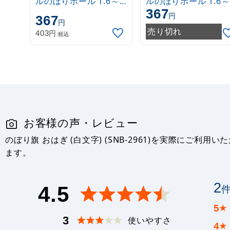
ルのぼりポール 1.6～
ルのぼりポール 1.6～
367
3m 伸縮式 白
3m 伸縮式 緑
円
367
円
(30537***)
(30537GRN)
売り切れ
円
403
税込
お客様の声・レビュー
のぼり旗 おはぎ (白文字) (SNB-2961)を実際に
ます。
2
4.5
5
★
3
使いやすさ
4
★