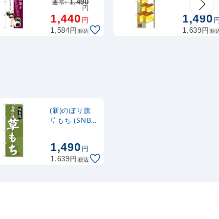
承ります。
和柄 (SNB-
通常:
1,490
2,320
スタンド
円
円
税抜
(SNB-3021)
2987)
1,440
1,490
2,552
円
税込
円
カゴへ
円
円
1,584
1,639
税込
税
(新)のぼり旗
草もち (SNB-
4054)
1,490
円
円
1,639
税込