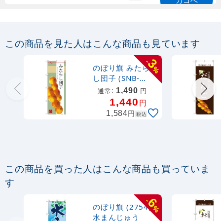
カゴへ
定番のぼり竿 オリジナルのぼりポール
1.6～3m 伸縮式 緑 (30537GRN)
この商品を見た人はこんな商品も見ています
367
円
税抜
3
-
購入不可
のぼり旗 みたら
%
売り切れ中
し団子 (SNB-
2972)
1,490
通常:
円
定番のぼり竿 オリジナルのぼりポール
1,440
円
1.6～3m 伸縮式 水色 (30537SBL)
円
1,584
税込
367
円
税抜
403
円
税込
カゴへ
この商品を買った人はこんな商品も買っていま
定番のぼり竿 オリジナルのぼりポール
す
1.6～3m 伸縮式 黒 (30537BLK)
6
-
のぼり旗 (2754)
%
367
円
税抜
水まんじゅう