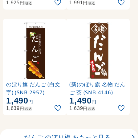
円
円
1,925
1,991
税込
税込
のぼり旗 だんご (白文
(新)のぼり旗 名物 だん
字) (SNB-2957)
ご 茶 (SNB-4146)
1,490
1,490
円
円
円
円
1,639
1,639
税込
税込
だんご のぼり旗 をもっと見る