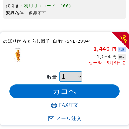
代引き：
利用可（コード：166）
返品条件：
返品不可
3
-
%
のぼり旗 みたらし団子 (白地) (SNB-2994)
1,440
円
税抜
1,584
円
税込
セール：8月9日迄
数量
FAX注文
メール注文