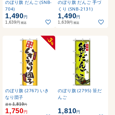
のぼり旗 だんご (SNB-
のぼり旗 だんご 手づ
704)
くり (SNB-2131)
1,490
1,490
円
円
円
円
1,639
1,639
税込
税込
3
-
%
のぼり旗 (2767) いき
のぼり旗 (2795) 笹だ
なり団子
んご
1,810
通常:
円
1,750
1,810
円
円