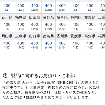
400
400
400
400
400
400
400
40
(440)
(440)
(440)
(440)
(440)
(440)
(440)
(44
石川県
福井県
山梨県
長野県
岐阜県
静岡県
愛知県
三
400
400
400
400
400
400
400
40
(440)
(440)
(440)
(440)
(440)
(440)
(440)
(44
岡山県
広島県
山口県
徳島県
香川県
愛媛県
高知県
福
400
400
400
400
400
400
400
40
(440)
(440)
(440)
(440)
(440)
(440)
(440)
(44
製品に関するお見積り・ご相談
「のぼり旗 みたらし団子 (白地) (SNB-2994)」の導入をご
検討中ですか？ 大量注文・複数台のご検討に応じたお見積
りのご相談、最短納期や送料、仕様・サイズの確認など、
だんご のぼり旗選びをまとめてサポートいたします。