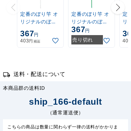
定番のぼり竿 オ
定番のぼり竿 オ
定
リジナルのぼり
リジナルのぼり
リ
367
ポール 1.6～3m
ポール 1.6～3m
ポー
円
367
3
円
伸縮式 白
伸縮式 緑
伸
売り切れ
円
403
40
税込
(30537***)
(30537GRN)
(3
送料・配送について
本商品群の送料ID
ship_166-default
（通常運送便）
こちらの商品は数量に関わらず一律の送料がかかりま