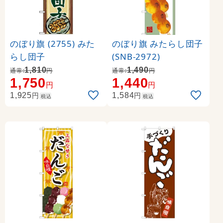
のぼり旗 (2755) みた
のぼり旗 みたらし団子
らし団子
(SNB-2972)
1,810
1,490
通常:
円
通常:
円
1,750
1,440
円
円
円
円
1,925
1,584
税込
税込