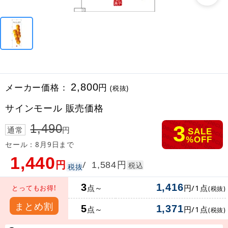
メーカー価格：
2,800
円
(税抜)
サインモール 販売価格
3
1,490
通常
円
SALE
%OFF
セール：8月9日まで
1,440
円
円
/
1,584
税込
税抜
3
1,416
点～
円/1点
とってもお得!
(税抜)
まとめ割
5
1,371
点～
円/1点
(税抜)