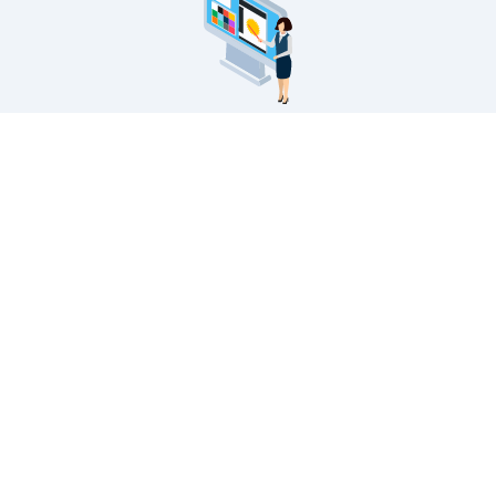
看板製作メニュー
サインモールの看板製作に関するご案内です。
看板製作の流れから印刷の種類・対応看板・無料フォ
ーマットの配布・入稿データのアップロードなど。
看板製作の案内
看板印刷・大判
出力
サインモールの看板製作
のご案内です。スタンド
屋外・屋内で。お客様の
看板はもちろん、バナー
ニーズにお答えする看板
スタンドやのぼり旗など
用大判プリントサービ