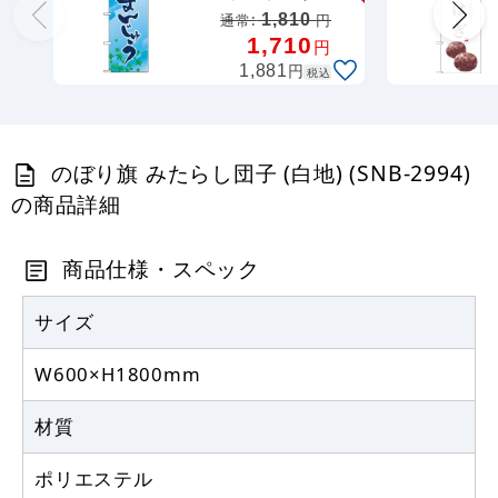
403
円
税込
カゴへ
1,810
通常:
円
1,710
円
円
1,881
税込
注水型マルチのぼりスタンド 20L
2,320
円
税抜
のぼり旗 みたらし団子 (白地) (SNB-2994)
2,552
円
税込
カゴへ
の商品詳細
商品仕様・スペック
サイズ
W600×H1800mm
材質
ポリエステル