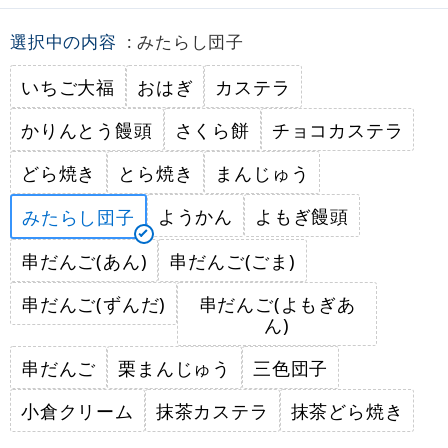
選択中の内容
: みたらし団子
いちご大福
おはぎ
カステラ
かりんとう饅頭
さくら餅
チョコカステラ
どら焼き
とら焼き
まんじゅう
ようかん
よもぎ饅頭
みたらし団子
串だんご(あん)
串だんご(ごま)
串だんご(ずんだ)
串だんご(よもぎあ
ん)
串だんご
栗まんじゅう
三色団子
小倉クリーム
抹茶カステラ
抹茶どら焼き