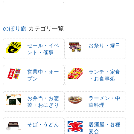
焼き
のぼり旗
カテゴリ一覧
セール・イベ
お祭り・縁日
ント・催事
営業中・オー
ランチ・定食
プン
・お食事処
お弁当・お惣
ラーメン・中
菜・おにぎり
華料理
そば・うどん
居酒屋・各種
宴会