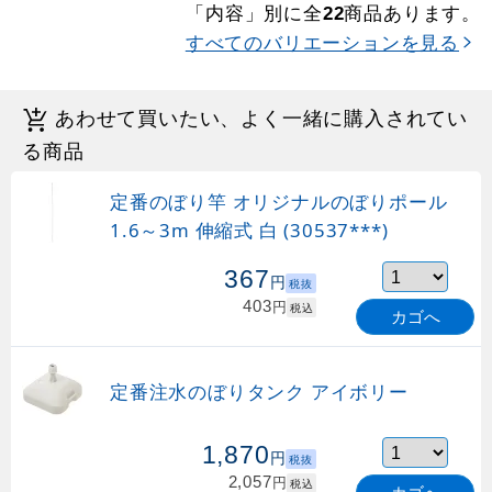
「内容」別に全
商品あります。
22
すべてのバリエーションを見る
あわせて買いたい、よく一緒に購入されてい
る商品
定番のぼり竿 オリジナルのぼりポール
1.6～3m 伸縮式 白 (30537***)
367
円
税抜
403
円
税込
カゴへ
定番注水のぼりタンク アイボリー
1,870
円
税抜
2,057
円
税込