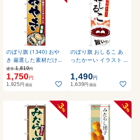
のぼり旗 (1340) おや
のぼり旗 おしるこ あ
き 厳選した素材だけで
ったかーい イラスト (S
作りました 名物
NB-733)
1,810
通常:
円
1,750
1,490
円
円
円
円
1,925
1,639
税込
税込
3
3
-
-
%
%