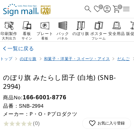
0
0
印刷製作
看板
プレート
バック
のぼり旗
ポスター
安全用品
販
大判出力
サイン
看板
パネル
フレーム
一覧に戻る
トップ
のぼり旗
和菓子・洋菓子・スイーツ・アイス
だんご
のぼり旗 みたらし団子 (白地) (SNB-
2994)
商品No:
166-6001-8776
品番：
SNB-2994
メーカー：P・O・Pプロダクツ
(0
)
お気に入り登録