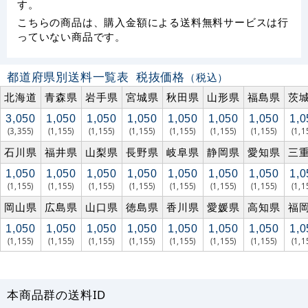
す。
こちらの商品は、購入金額による送料無料サービスは行
っていない商品です。
都道府県別送料一覧表
税抜価格
（税込）
北海道
青森県
岩手県
宮城県
秋田県
山形県
福島県
茨
3,050
1,050
1,050
1,050
1,050
1,050
1,050
1,0
(3,355)
(1,155)
(1,155)
(1,155)
(1,155)
(1,155)
(1,155)
(1,1
石川県
福井県
山梨県
長野県
岐阜県
静岡県
愛知県
三
1,050
1,050
1,050
1,050
1,050
1,050
1,050
1,0
(1,155)
(1,155)
(1,155)
(1,155)
(1,155)
(1,155)
(1,155)
(1,1
岡山県
広島県
山口県
徳島県
香川県
愛媛県
高知県
福
1,050
1,050
1,050
1,050
1,050
1,050
1,050
1,0
(1,155)
(1,155)
(1,155)
(1,155)
(1,155)
(1,155)
(1,155)
(1,1
本商品群の送料ID