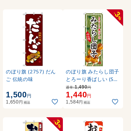
3
-
%
のぼり旗 (2757) だん
のぼり旗 みたらし団子
ご 伝統の味
とろーり香ばしい (SN
B-703)
1,490
通常:
円
1,500
1,440
円
円
円
円
1,650
1,584
税込
税込
3
-
%