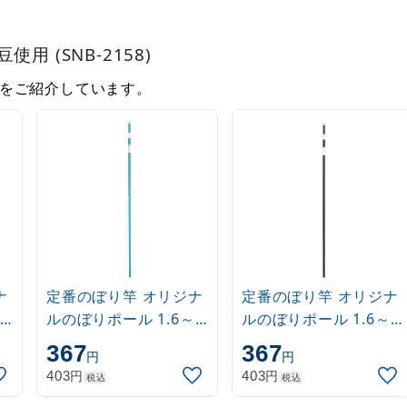
 (SNB-2158)
をご紹介しています。
ナ
定番のぼり竿 オリジナ
定番のぼり竿 オリジナ
ルのぼりポール 1.6～
ルのぼりポール 1.6～
3m 伸縮式 水色
3m 伸縮式 黒
367
367
円
円
(30537SBL)
(30537BLK)
円
円
403
403
税込
税込