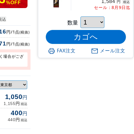
1,584
円
税込
%OFF
セール：8月9日迄
税込
数量
16
円/1点
(税抜)
71
円/1点
(税抜)
FAX注文
メール注文
く場合がござ
1,050
円
円
1,155
税込
400
円
円
440
税込