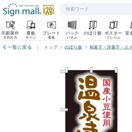
検索
印刷製作
看板
プレート
バック
のぼり旗
ポスター
安
大判出力
サイン
看板
パネル
フレーム
一覧に戻る
|
トップ
のぼり旗
和菓子・洋菓子・ス