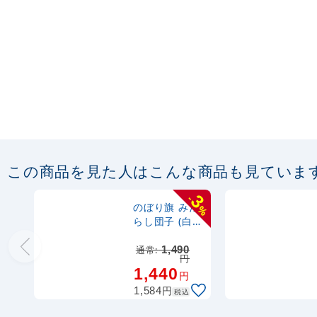
この商品を見た人はこんな商品も見ていま
3
-
のぼり旗 みた
%
らし団子 (白
地) (SNB-
2994)
通常:
1,490
円
1,440
円
円
1,584
税込