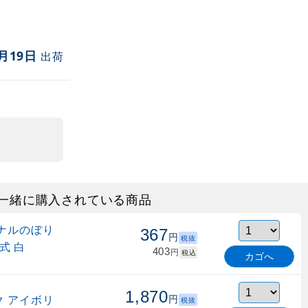
月19日
出荷
一緒に購入されている商品
ナルのぼり
367
円
税抜
式 白
403
円
税込
カゴへ
1,870
 アイボリ
円
税抜