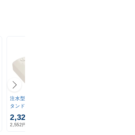
注水型マルチのぼりス
定番注水のぼりタンク
タンド 20L
アイボリー
2,320
1,870
円
円
円
円
2,552
2,057
税込
税込