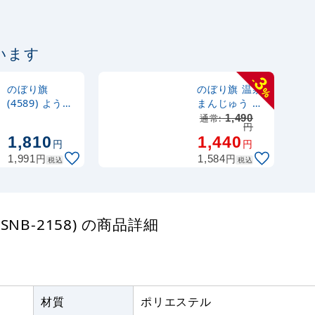
います
3
-
のぼり旗
のぼり旗 温泉
%
(4589) ようか
まんじゅう 青
ん
(21375)
通常:
1,490
円
1,810
1,440
円
円
円
円
1,991
1,584
税込
税込
B-2158) の商品詳細
材質
ポリエステル