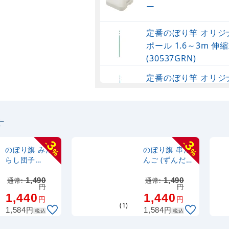
ー
定番のぼり竿 オリジ
ポール 1.6～3m 伸縮
(30537GRN)
定番のぼり竿 オリジ
ポール 1.6～3m 伸
(30537SBL)
す
定番のぼり竿 オリジ
ポール 1.6～3m 伸縮
3
3
-
-
(30537BLK)
のぼり旗 みた
のぼり旗 串だ
%
%
らし団子
んご (ずんだ)
(SNB-2972)
(SNB-2974)
注水型マルチのぼり
通常:
1,490
通常:
1,490
円
円
20L
1,440
1,440
円
円
(1)
円
円
1,584
1,584
税込
税込