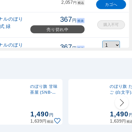
2,057
円
税込
カゴへ
367
ナルのぼり
円
税抜
購入不可
式 緑
売り切れ中
ナルのぼり
367
円
税抜
縮式 水色
403
円
税込
カゴへ
ナルのぼり
367
円
税抜
式 黒
403
円
税込
カゴへ
のぼり旗 甘味
のぼり旗 
茶屋 (SNB-
ご (白文字)
3016)
(SNB-2957
2,320
スタンド
円
税抜
2,552
円
税込
カゴへ
1,490
1,490
円
円
円
1,639
1,639
税込
税