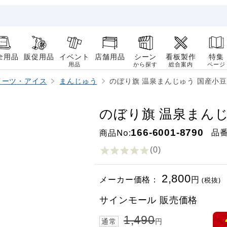
全用品
販促用品
イベント
店舗用品
シーン
看板製作
特集
用品
から探す
総合案内
ページ
イーツ・アイス
まんじゅう
のぼり旗 温泉まんじゅう 国産小豆使用 
のぼり旗 温泉まんじゅ
品
商品No:
166-6001-8790
(0
)
2,800
メーカー価格：
円
(税抜)
サインモール 販売価格
1,490
通常
円