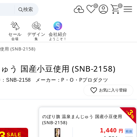
0
0
検索
セール
デザイン
会社紹介
会場
集
ようこそ！
(SNB-2158)
う 国産小豆使用 (SNB-2158)
番：
メーカー：P・O・Pプロダクツ
SNB-2158
お気に入り登録
3
-
%
のぼり旗 温泉まんじゅう 国産小豆使用
(SNB-2158)
1,440
円
3
税抜
SALE