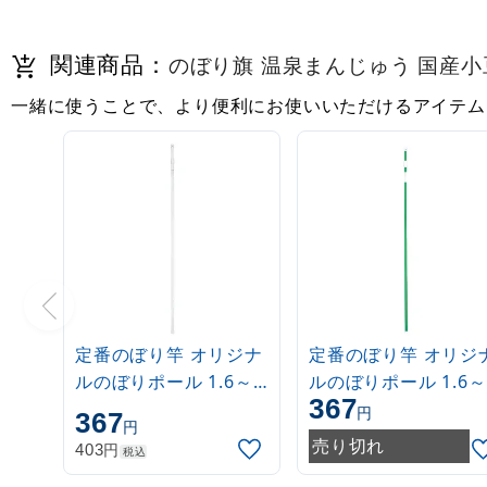
関連商品：
のぼり旗 温泉まんじゅう 国産小豆使用
一緒に使うことで、より便利にお使いいただけるアイテム
定番のぼり竿 オリジナ
定番のぼり竿 オリジ
ルのぼりポール 1.6～
ルのぼりポール 1.6～
367
3m 伸縮式 白
3m 伸縮式 緑
円
367
円
(30537***)
(30537GRN)
売り切れ
円
403
税込