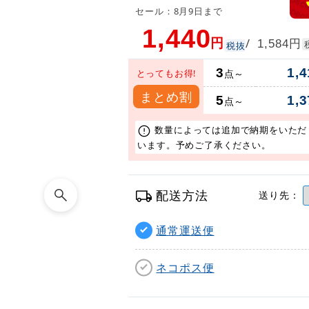
セール：8月9日まで
1,440
円
円
/
1,584
税抜
3
1,4
とってもお得!
点～
まとめ割
5
1,3
点～
数量によっては追加で納期をいただ
います。予めご了承ください。
配送方法
送り先：
通常運送便
ネコポス便