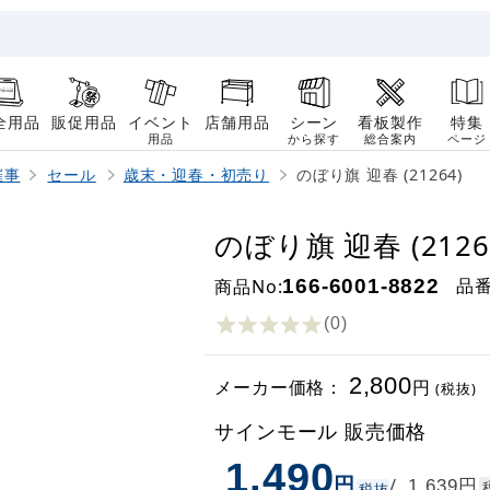
全用品
販促用品
イベント
店舗用品
シーン
看板製作
特集
用品
から探す
総合案内
ページ
催事
セール
歳末・迎春・初売り
のぼり旗 迎春 (21264)
のぼり旗 迎春 (2126
品
商品No:
166-6001-8822
(0
)
2,800
メーカー価格：
円
(税抜)
サインモール 販売価格
1,490
円
円
/
1,639
税抜