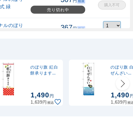
円
税抜
購入不可
式 緑
売り切れ中
ナルのぼり
367
円
税抜
縮式 水色
403
円
税込
カゴへ
ナルのぼり
367
円
税抜
式 黒
403
円
税込
カゴへ
のぼり旗 紅白
のぼり旗 
餅承ります
ぜんざい
(SNB-3023)
(SNB-2967
2,320
スタンド
円
税抜
2,552
円
税込
カゴへ
1,490
1,490
円
円
円
1,639
1,639
税込
税