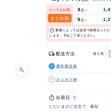
3
1,4
とってもお得!
点～
まとめ割
5
1,3
点～
数量によっては追加で納期をいただ
います。予めご了承ください。
配送方法
送り先：
通常運送便
ネコポス便
出荷日
ただいまのご注文で、最短