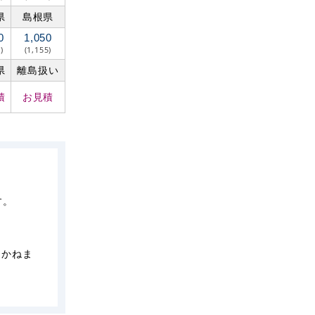
県
島根県
0
1,050
)
(1,155)
県
離島扱い
積
お見積
す。
しかねま