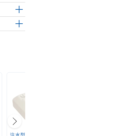
注水型マルチのぼりス
定番注水のぼりタンク