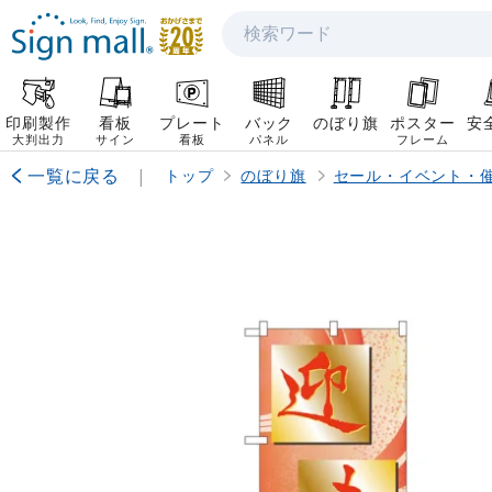
検索
印刷製作
看板
プレート
バック
のぼり旗
ポスター
安
大判出力
サイン
看板
パネル
フレーム
一覧に戻る
|
トップ
のぼり旗
セール・イベント・