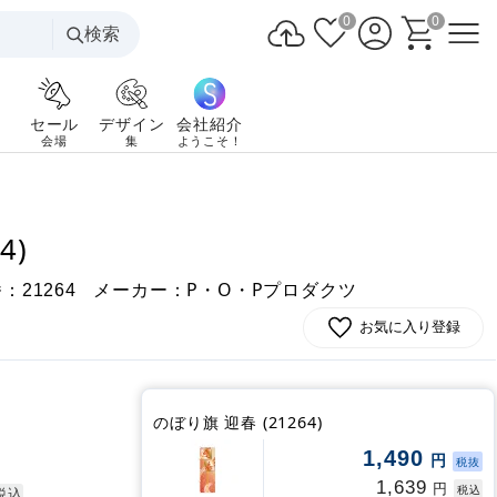
0
0
検索
セール
デザイン
会社紹介
会場
集
ようこそ！
4)
番：
メーカー：P・O・Pプロダクツ
21264
お気に入り登録
のぼり旗 迎春 (21264)
1,490
円
税抜
1,639
円
税込
税込