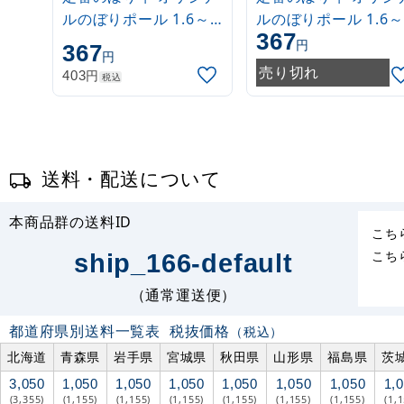
ルのぼりポール 1.6～
ルのぼりポール 1.6～
367
3m 伸縮式 白
3m 伸縮式 緑
円
367
円
(30537***)
(30537GRN)
売り切れ
円
403
税込
送料・配送について
本商品群の送料ID
こち
こち
ship_166-default
（通常運送便）
都道府県別送料一覧表
税抜価格
（税込）
北海道
青森県
岩手県
宮城県
秋田県
山形県
福島県
茨
3,050
1,050
1,050
1,050
1,050
1,050
1,050
1,
(3,355)
(1,155)
(1,155)
(1,155)
(1,155)
(1,155)
(1,155)
(1,