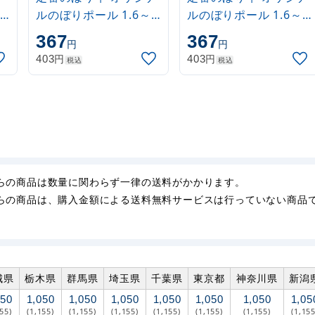
ルのぼりポール 1.6～
ルのぼりポール 1.6～
3m 伸縮式 水色
3m 伸縮式 黒
367
367
円
円
(30537SBL)
(30537BLK)
円
円
403
403
税込
税込
らの商品は数量に関わらず一律の送料がかかります。
らの商品は、購入金額による送料無料サービスは行っていない商品
城県
栃木県
群馬県
埼玉県
千葉県
東京都
神奈川県
新潟
050
1,050
1,050
1,050
1,050
1,050
1,050
1,05
155)
(1,155)
(1,155)
(1,155)
(1,155)
(1,155)
(1,155)
(1,155