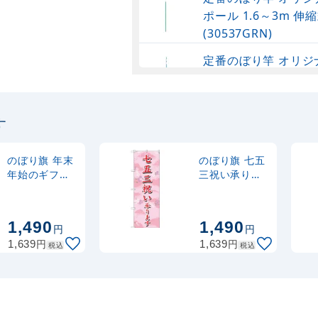
ポール 1.6～3m 伸縮
(30537GRN)
定番のぼり竿 オリジ
ポール 1.6～3m 伸
(30537SBL)
す
定番のぼり竿 オリジ
ポール 1.6～3m 伸縮
(30537BLK)
のぼり旗 年末
のぼり旗 七五
年始のギフト
三祝い承りま
ご用意してお
す (SNB-
注水型マルチのぼり
ります。
3063)
20L
(SNB-3020)
1,490
1,490
円
円
円
円
1,639
1,639
税込
税込