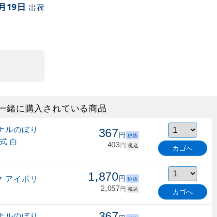
月19日
出荷
一緒に購入されている商品
ナルのぼり
367
円
税抜
式 白
403
円
税込
カゴへ
1,870
 アイボリ
円
税抜
2,057
円
税込
カゴへ
367
ナルのぼり