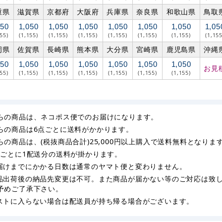
重県
滋賀県
京都府
大阪府
兵庫県
奈良県
和歌山県
鳥取
050
1,050
1,050
1,050
1,050
1,050
1,050
1,05
155)
(1,155)
(1,155)
(1,155)
(1,155)
(1,155)
(1,155)
(1,155
岡県
佐賀県
長崎県
熊本県
大分県
宮崎県
鹿児島県
沖縄
050
1,050
1,050
1,050
1,050
1,050
1,050
お見
155)
(1,155)
(1,155)
(1,155)
(1,155)
(1,155)
(1,155)
らの商品は、ネコポス便でのお届けになります。
らの商品は6点ごとに送料がかかります。
らの商品は、(税抜商品合計)25,000円以上購入で送料無料となりま
枚ごとに1配送分の送料が掛かります。
届けまでにかかる日数は通常のヤマト便と変わりません。
品出荷後の納品先変更は不可。また商品が届かない等のご対応は致
予めご了承下さい。
ストに入らない場合は配送員が持ち帰る場合がございます。