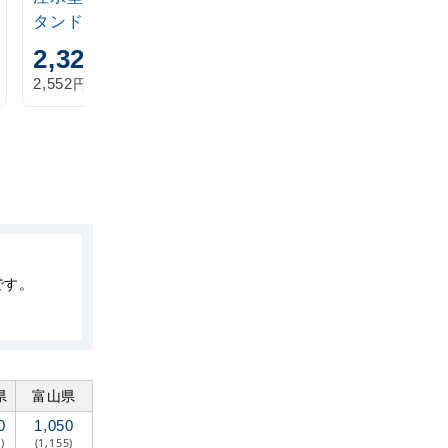
タンド 20L
アイボリー
2,320
1,870
円
円
円
円
2,552
2,057
税込
税込
です。
県
富山県
0
1,050
)
(1,155)