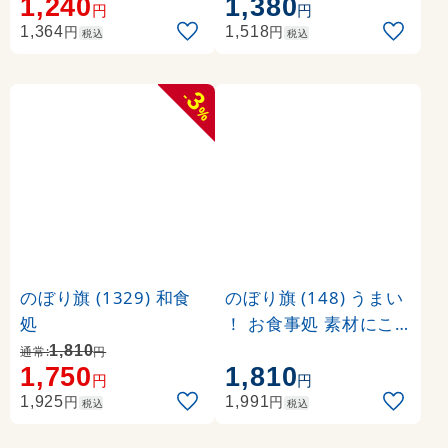
1,240
1,380
円
円
円
円
1,364
1,518
税込
税込
3
-
%
のぼり旗 (1329) 和食
のぼり旗 (148) うまい
処
！ お食事処 素材にこ
だわり 味にこだわる
1,810
通常:
円
1,750
1,810
円
円
円
円
1,925
1,991
税込
税込