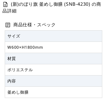
(新)のぼり旗 釜めし御膳 (SNB-4230) の商
定番のぼり竿 オリジナルのぼりポール
品詳細
1.6～3m 伸縮式 黒 (30537BLK)
367
商品仕様・スペック
円
税抜
403
円
税込
カゴへ
サイズ
W600×H1800mm
注水型マルチのぼりスタンド 20L
材質
2,320
円
税抜
2,552
円
税込
ポリエステル
カゴへ
内容
釜めし御膳