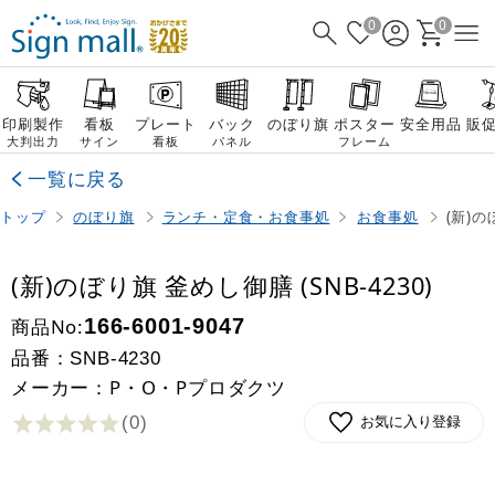
0
0
印刷製作
看板
プレート
バック
のぼり旗
ポスター
安全用品
販
大判出力
サイン
看板
パネル
フレーム
一覧に戻る
トップ
のぼり旗
ランチ・定食・お食事処
お食事処
(新)の
(新)のぼり旗 釜めし御膳 (SNB-4230)
商品No:
166-6001-9047
品番：
SNB-4230
メーカー：P・O・Pプロダクツ
(0
)
お気に入り登録