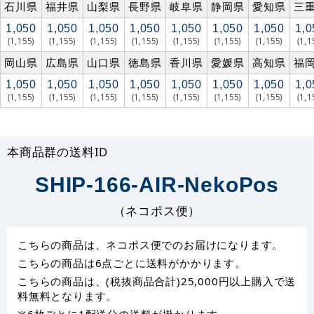
石川県
福井県
山梨県
長野県
岐阜県
静岡県
愛知県
三
1,050
1,050
1,050
1,050
1,050
1,050
1,050
1,0
(1,155)
(1,155)
(1,155)
(1,155)
(1,155)
(1,155)
(1,155)
(1,1
岡山県
広島県
山口県
徳島県
香川県
愛媛県
高知県
福
1,050
1,050
1,050
1,050
1,050
1,050
1,050
1,0
(1,155)
(1,155)
(1,155)
(1,155)
(1,155)
(1,155)
(1,155)
(1,1
本商品群の送料ID
SHIP-166-AIR-NekoPos
（ネコポス便）
こちらの商品は、ネコポス便でのお届けになります。
こちらの商品は6点ごとに送料がかかります。
こちらの商品は、(税抜商品合計)25,000円以上購入で送
料無料となります。
※6枚ごとに1配送分の送料が掛かります。