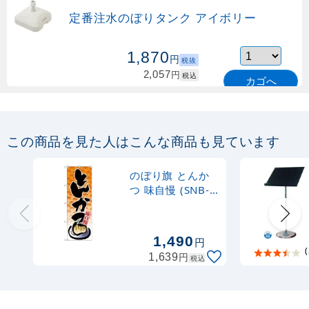
定番注水のぼりタンク アイボリー
1,870
円
税抜
2,057
円
税込
カゴへ
定番のぼり竿 オリジナルのぼりポール
1.6～3m 伸縮式 緑 (30537GRN)
この商品を見た人はこんな商品も見ています
367
円
税抜
購入不可
のぼり旗 とんか
売り切れ中
つ 味自慢 (SNB-
4236)
定番のぼり竿 オリジナルのぼりポール
1.6～3m 伸縮式 水色 (30537SBL)
1,490
円
(
円
1,639
税込
367
円
税抜
403
円
税込
カゴへ