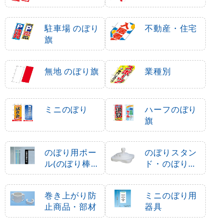
駐車場 のぼり
不動産・住宅
旗
無地 のぼり旗
業種別
ミニのぼり
ハーフのぼり
旗
のぼり用ポー
のぼりスタン
ル(のぼり棒・
ド・のぼり立
竿)
て台
巻き上がり防
ミニのぼり用
止商品・部材
器具