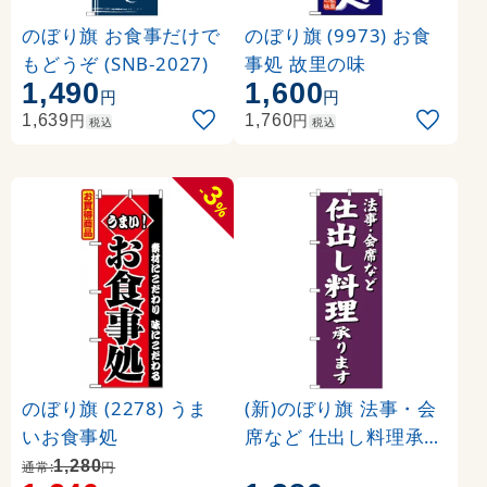
のぼり旗 お食事だけで
のぼり旗 (9973) お食
もどうぞ (SNB-2027)
事処 故里の味
1,490
1,600
円
円
円
円
1,639
1,760
税込
税込
3
-
%
のぼり旗 (2278) うま
(新)のぼり旗 法事・会
いお食事処
席など 仕出し料理承り
ます (SNB-3813)
1,280
通常:
円