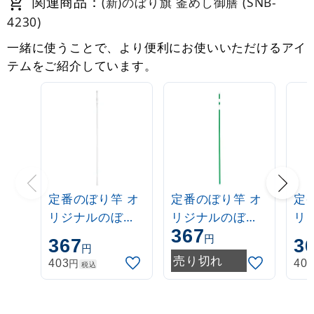
関連商品：
(新)のぼり旗 釜めし御膳 (SNB-
4230)
一緒に使うことで、より便利にお使いいただけるアイ
テムをご紹介しています。
定番のぼり竿 オ
定番のぼり竿 オ
定
リジナルのぼり
リジナルのぼり
リ
367
ポール 1.6～3m
ポール 1.6～3m
ポー
円
367
3
円
伸縮式 白
伸縮式 緑
伸
売り切れ
円
403
40
税込
(30537***)
(30537GRN)
(3