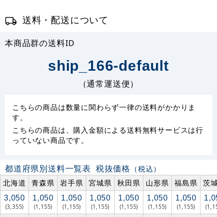
送料・配送について
本商品群の送料ID
ship_166-default
（通常運送便）
こちらの商品は数量に関わらず一律の送料がかかりま
す。
こちらの商品は、購入金額による送料無料サービスは行
っていない商品です。
都道府県別送料一覧表
税抜価格
（税込）
北海道
青森県
岩手県
宮城県
秋田県
山形県
福島県
茨
3,050
1,050
1,050
1,050
1,050
1,050
1,050
1,0
(3,355)
(1,155)
(1,155)
(1,155)
(1,155)
(1,155)
(1,155)
(1,1