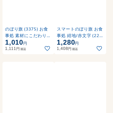
のぼり旗 (3375) お食
スマートのぼり旗 お食
事処 素材にこだわり・
事処 紺地/赤文字 (221
1,010
1,280
・
07)
円
円
円
円
1,111
1,408
税込
税込