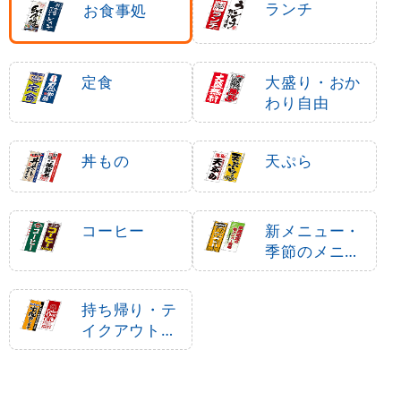
ランチ
お食事処
定食
大盛り・おか
わり自由
丼もの
天ぷら
コーヒー
新メニュー・
季節のメニュ
ー
持ち帰り・テ
イクアウト・
宅配