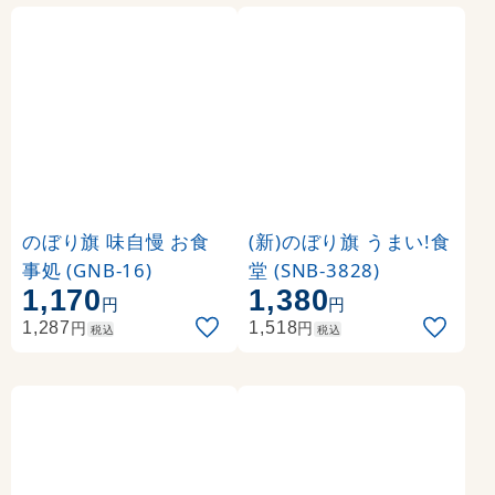
のぼり旗 味自慢 お食
(新)のぼり旗 うまい!食
事処 (GNB-16)
堂 (SNB-3828)
1,170
1,380
円
円
円
円
1,287
1,518
税込
税込