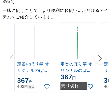
3934)
一緒に使うことで、より便利にお使いいただけるアイ
テムをご紹介しています。
定番のぼり竿 オ
定番のぼり竿 オ
定
リジナルのぼり
リジナルのぼり
リ
367
ポール 1.6～3m
ポール 1.6～3m
ポー
円
367
3
円
伸縮式 白
伸縮式 緑
伸
売り切れ
円
403
40
税込
(30537***)
(30537GRN)
(3