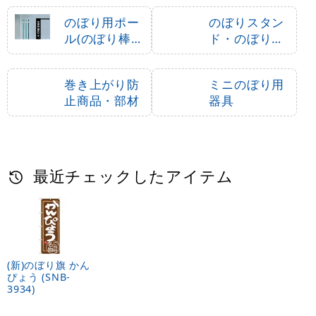
のぼり用ポー
のぼりスタン
ル(のぼり棒・
ド・のぼり立
竿)
て台
巻き上がり防
ミニのぼり用
止商品・部材
器具
最近チェックしたアイテム
(新)のぼり旗 かん
ぴょう (SNB-
3934)