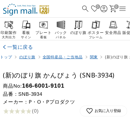
0
0
印刷製作
看板
プレート
バック
のぼり旗
ポスター
安全用品
販
大判出力
サイン
看板
パネル
フレーム
一覧に戻る
トップ
のぼり旗
全国特産品・ご当地品
関東
(新)のぼり旗 
(新)のぼり旗 かんぴょう (SNB-3934)
商品No:
166-6001-9101
品番：
SNB-3934
メーカー：P・O・Pプロダクツ
(0
)
お気に入り登録