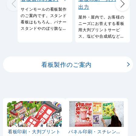
出力
サインモールの看板製作
のご案内です。スタンド
屋外・屋内で。お客様の
看板はもちろん、バナー
ニーズにお答えする看板
スタンドやのぼり旗など
用大判プリントサービ
幅広い種類の看板を製作
ス。塩ビや合成紙など看
しております。
板用シートや大判ポスタ
ーの印刷を承ります。
看板製作のご案内
看板印刷・大判プリント
パネル印刷・スチレンボード