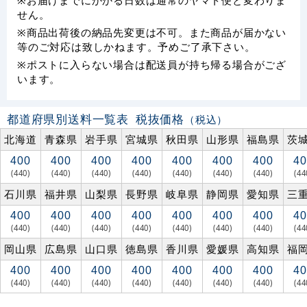
せん。
※商品出荷後の納品先変更は不可。また商品が届かない
等のご対応は致しかねます。予めご了承下さい。
※ポストに入らない場合は配送員が持ち帰る場合がござ
います。
都道府県別送料一覧表
税抜価格
（税込）
北海道
青森県
岩手県
宮城県
秋田県
山形県
福島県
茨
400
400
400
400
400
400
400
40
(440)
(440)
(440)
(440)
(440)
(440)
(440)
(44
石川県
福井県
山梨県
長野県
岐阜県
静岡県
愛知県
三
400
400
400
400
400
400
400
40
(440)
(440)
(440)
(440)
(440)
(440)
(440)
(44
岡山県
広島県
山口県
徳島県
香川県
愛媛県
高知県
福
400
400
400
400
400
400
400
40
(440)
(440)
(440)
(440)
(440)
(440)
(440)
(44