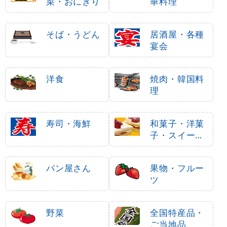
菜・おにぎり
華料理
そば・うどん
居酒屋・各種
宴会
洋食
焼肉・韓国料
理
寿司・海鮮
和菓子・洋菓
子・スイーツ
・アイス
パン屋さん
果物・フルー
ツ
野菜
全国特産品・
ご当地品