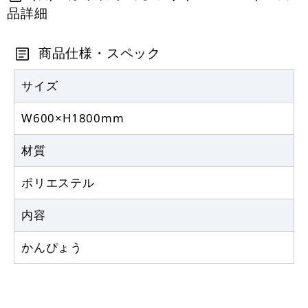
品詳細
定番のぼり竿 オリジナルのぼりポール
1.6～3m 伸縮式 黒 (30537BLK)
商品仕様・スペック
367
円
税抜
403
円
サイズ
税込
カゴへ
W600×H1800mm
注水型マルチのぼりスタンド 20L
材質
2,320
円
税抜
ポリエステル
2,552
円
税込
カゴへ
内容
かんぴょう