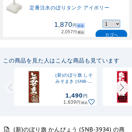
定番注水のぼりタンク アイボリー
1,870
円
税抜
2,057
円
税込
カゴへ
定番のぼり竿 オリジナルのぼりポール
1.6～3m 伸縮式 緑 (30537GRN)
この商品を見た人はこんな商品も見ています
367
円
税抜
購入不可
(新)のぼり旗 しそ
売り切れ中
みそまき (SNB-
3938)
定番のぼり竿 オリジナルのぼりポール
1,490
円
1.6～3m 伸縮式 水色 (30537SBL)
円
1,639
税込
367
円
税抜
403
円
税込
カゴへ
(新)のぼり旗 かんぴょう (SNB-3934) の商