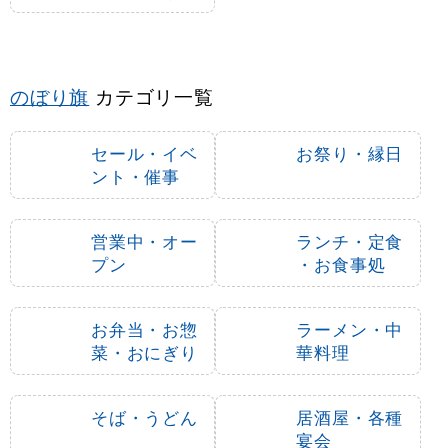
のぼり旗
カテゴリ一覧
セール・イベ
お祭り・縁日
ント・催事
営業中・オー
ランチ・定食
プン
・お食事処
お弁当・お惣
ラーメン・中
菜・おにぎり
華料理
そば・うどん
居酒屋・各種
宴会