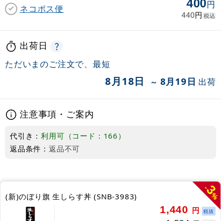
400
円
ネコポス便
円
440
税込
出荷日
ただいまのご注文で、最短
8月18日
8月19日
出荷
～
注意事項・ご案内
代引き：
利用可（コード：166）
返品条件：
返品不可
3
-
%
(新)のぼり旗 生しらす丼 (SNB-3983)
1,440
円
税抜