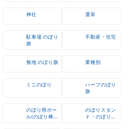
神社
選挙
駐車場 のぼり
不動産・住宅
旗
無地 のぼり旗
業種別
ミニのぼり
ハーフのぼり
旗
のぼり用ポー
のぼりスタン
ル(のぼり棒・
ド・のぼり立
竿)
て台