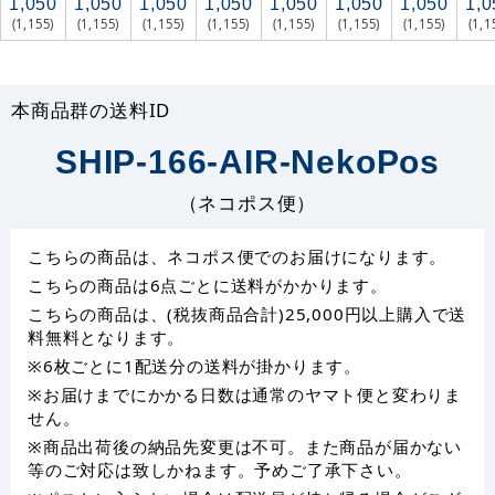
1,050
1,050
1,050
1,050
1,050
1,050
1,050
1,0
(1,155)
(1,155)
(1,155)
(1,155)
(1,155)
(1,155)
(1,155)
(1,1
本商品群の送料ID
SHIP-166-AIR-NekoPos
（ネコポス便）
こちらの商品は、ネコポス便でのお届けになります。
こちらの商品は6点ごとに送料がかかります。
こちらの商品は、(税抜商品合計)25,000円以上購入で送
料無料となります。
※6枚ごとに1配送分の送料が掛かります。
※お届けまでにかかる日数は通常のヤマト便と変わりま
せん。
※商品出荷後の納品先変更は不可。また商品が届かない
等のご対応は致しかねます。予めご了承下さい。