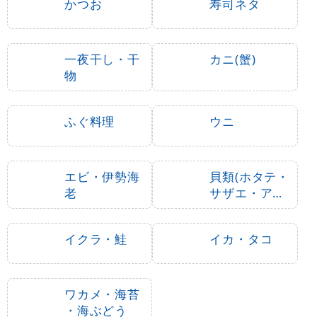
かつお
寿司ネタ
一夜干し・干
カニ(蟹)
物
ふぐ料理
ウニ
エビ・伊勢海
貝類(ホタテ・
老
サザエ・アワ
ビ、カキ)
イクラ・鮭
イカ・タコ
ワカメ・海苔
・海ぶどう