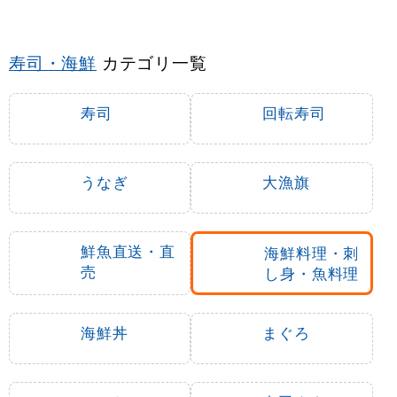
寿司・海鮮
カテゴリ一覧
寿司
回転寿司
うなぎ
大漁旗
鮮魚直送・直
海鮮料理・刺
売
し身・魚料理
海鮮丼
まぐろ