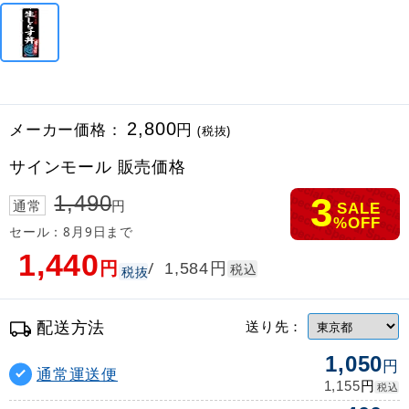
メーカー価格：
2,800
円
(税抜)
サインモール 販売価格
3
1,490
通常
円
SALE
%OFF
セール：8月9日まで
1,440
円
円
/
1,584
税込
税抜
配送方法
送り先：
1,050
円
通常運送便
円
1,155
税込