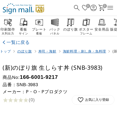
0
0
印刷製作
看板
プレート
バック
のぼり旗
ポスター
安全用品
販
大判出力
サイン
看板
パネル
フレーム
一覧に戻る
トップ
のぼり旗
寿司・海鮮
海鮮料理・刺し身・魚料理
(
(新)のぼり旗 生しらす丼 (SNB-3983)
商品No:
166-6001-9217
品番：
SNB-3983
メーカー：P・O・Pプロダクツ
(0
)
お気に入り登録