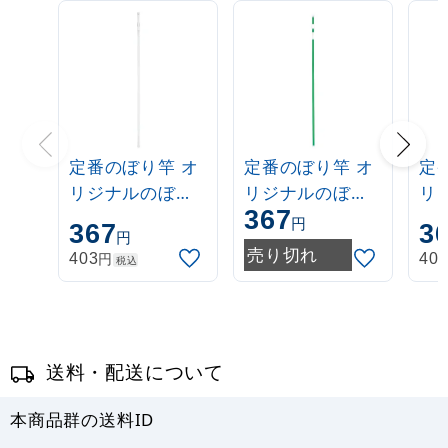
定番のぼり竿 オ
定番のぼり竿 オ
定
リジナルのぼり
リジナルのぼり
リ
367
ポール 1.6～3m
ポール 1.6～3m
ポー
円
367
3
円
伸縮式 白
伸縮式 緑
伸
売り切れ
円
403
40
税込
(30537***)
(30537GRN)
(3
送料・配送について
本商品群の送料ID