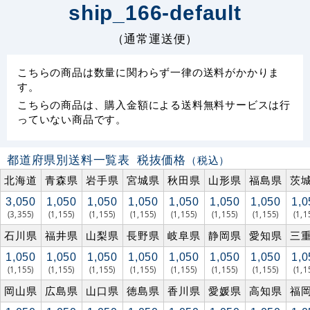
ship_166-default
（通常運送便）
こちらの商品は数量に関わらず一律の送料がかかりま
す。
こちらの商品は、購入金額による送料無料サービスは行
っていない商品です。
都道府県別送料一覧表
税抜価格
（税込）
北海道
青森県
岩手県
宮城県
秋田県
山形県
福島県
茨
3,050
1,050
1,050
1,050
1,050
1,050
1,050
1,0
(3,355)
(1,155)
(1,155)
(1,155)
(1,155)
(1,155)
(1,155)
(1,1
石川県
福井県
山梨県
長野県
岐阜県
静岡県
愛知県
三
1,050
1,050
1,050
1,050
1,050
1,050
1,050
1,0
(1,155)
(1,155)
(1,155)
(1,155)
(1,155)
(1,155)
(1,155)
(1,1
岡山県
広島県
山口県
徳島県
香川県
愛媛県
高知県
福