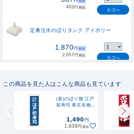
円
税抜
403
円
税込
カゴへ
定番注水のぼりタンク アイボリー
1,870
円
税抜
2,057
円
税込
カゴへ
定番のぼり竿 オリジナルのぼりポール
1.6～3m 伸縮式 緑 (30537GRN)
この商品を見た人はこんな商品も見ています
367
円
税抜
購入不可
(新)のぼり旗 江戸
売り切れ中
前寿司 東京名物
(SNB-3970)
定番のぼり竿 オリジナルのぼりポール
1,490
円
1.6～3m 伸縮式 水色 (30537SBL)
円
1,639
税込