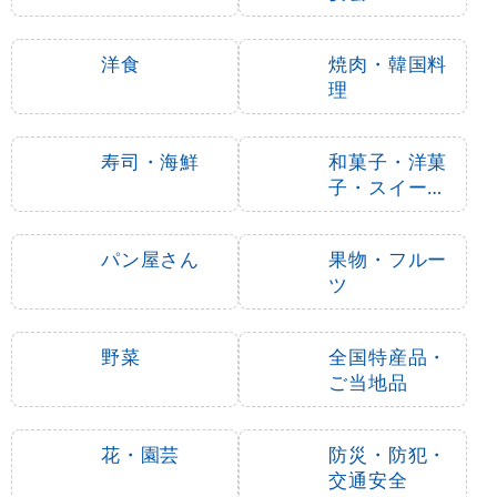
洋食
焼肉・韓国料
理
寿司・海鮮
和菓子・洋菓
子・スイーツ
・アイス
パン屋さん
果物・フルー
ツ
野菜
全国特産品・
ご当地品
花・園芸
防災・防犯・
交通安全