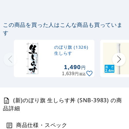
367
円
税抜
403
円
税込
カゴへ
この商品を買った人はこんな商品も買っていま
定番のぼり竿 オリジナルのぼりポール
す
1.6～3m 伸縮式 黒 (30537BLK)
のぼり旗 (1326)
367
円
税抜
生しらす
403
円
税込
カゴへ
1,490
円
円
1,639
税込
注水型マルチのぼりスタンド 20L
2,320
円
税抜
(新)のぼり旗 生しらす丼 (SNB-3983) の商
2,552
円
税込
カゴへ
品詳細
商品仕様・スペック